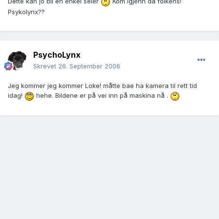
Dette kan jo bli en enkel seier
Kom igjenn da folkens!
Psykolynx??
PsychoLynx
Skrevet
26. September 2006
Jeg kommer jeg kommer Loke! måtte bae ha kamera til rett tid
idag!
hehe. Bildene er på vei inn på maskina nå .