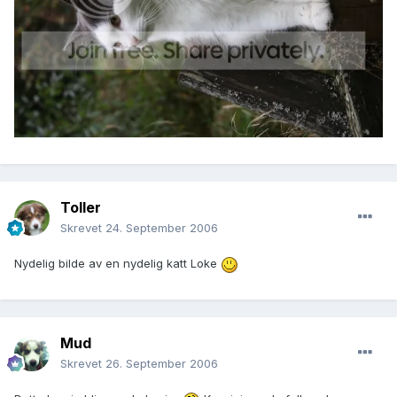
Toller
Skrevet
24. September 2006
Nydelig bilde av en nydelig katt Loke
Mud
Skrevet
26. September 2006