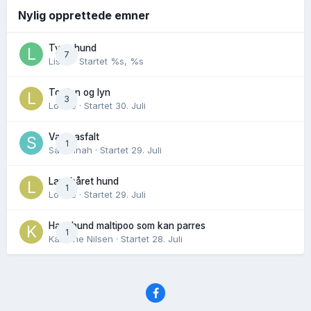
Nylig opprettede emner
Tynn hund
7
Lisen
· Startet
%s, %s
Torden og lyn
3
Lovise
· Startet
30. Juli
Varm asfalt
1
Savannah
· Startet
29. Juli
Langhåret hund
1
Lovise
· Startet
29. Juli
Hannhund maltipoo som kan parres
1
Karoline Nilsen
· Startet
28. Juli