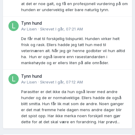
at det er noe galt, og få en profesjonell vurdering på om
hunden er undervektig eller bare naturlig tynn.
Tynn hund
Av
Lisen
·
Skrevet
I går, 07:21 AM
De får mat til forskjellig tidspunkt. Hunden virker helt
frisk og rask. Ellers hadde jeg tatt hun med til
veterinæren alt. Når jeg gir henne godbiter vil hun alltid
ha. Hun er også lavere enn rasestandarden i
mankehøyde og er ellers liten på alle områder.
Tynn hund
Av
Lisen
·
Skrevet
I går, 07:12 AM
Parasitter er det ikke da hun også lever med andre
hunder og de er normalvektige. Ellers hadde de også
blitt smitta. Hun får lik mat som de andre. Noen ganger
er det mat fremme hele dagen mens andre dager blir
det spist opp. Har ikke merka noen forskjell men gjør
dette for at det skal være en forandring. Har prøvd...