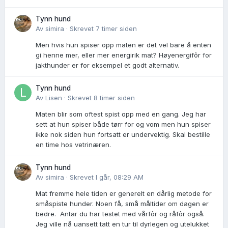
Tynn hund
Av
simira
·
Skrevet
7 timer siden
Men hvis hun spiser opp maten er det vel bare å enten
gi henne mer, eller mer energirik mat? Høyenergifôr for
jakthunder er for eksempel et godt alternativ.
Tynn hund
Av
Lisen
·
Skrevet
8 timer siden
Maten blir som oftest spist opp med en gang. Jeg har
sett at hun spiser både tørr for og vom men hun spiser
ikke nok siden hun fortsatt er undervektig. Skal bestille
en time hos vetrinæren.
Tynn hund
Av
simira
·
Skrevet
I går, 08:29 AM
Mat fremme hele tiden er generelt en dårlig metode for
småspiste hunder. Noen få, små måltider om dagen er
bedre. Antar du har testet med vårfôr og råfôr også.
Jeg ville nå uansett tatt en tur til dyrlegen og utelukket