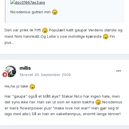
Nicodemus gutten min
Den var prikk lik Fiffi
Populært kallt gaupa! Verdens største og
mest femi hannkatt..Og Lotte`s noe motvillige kjæreste
Fin
pus...
millis
Skrevet
30. September 2006
He,he jo takk
Har "gaupa" også et blått øye? Stakar Nico har ingen hale, men
det syns ikke her. Han ser ut som en kanin bakfra
Nicodemus
er mere flowerpower pus! "make love not war!" Han gjør seg til
lags med alle:) Så er han en sabeltannpus, enormt lange tenner!