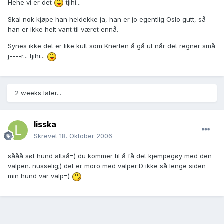
Hehe vi er det
tjihi...
Skal nok kjøpe han heldekke ja, han er jo egentlig Oslo gutt, så
han er ikke helt vant til været ennå.
Synes ikke det er like kult som Knerten å gå ut når det regner små
j----r... tjihi...
2 weeks later...
lisska
Skrevet
18. Oktober 2006
sååå søt hund altså=) du kommer til å få det kjempegøy med den
valpen. nusselig;) det er moro med valper:D ikke så lenge siden
min hund var valp=)