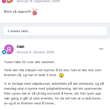
Skrevet
16. September 2006
åhhh så skjønn!!!!!
3 weeks later...
rian
Skrevet
8. Oktober 2006
Tusen takk for svar alle sammen.
Tenk den lille babyen min bynner å bli stor, han er like stor som
Knerten nå, og han er blidt 3 mnd...
Vi er ferdige med valpekurset, anbefales på det sterkeste, og på
mandag skal vi bynne med lydighetstrening, det blir spennende.
Felix synes det er så utrolig morsomt å trene, ser han lyser opp
vær gang vi går ut uten knerten, for da vet han at vi skal trene...
av og til er Knerten med å trener...