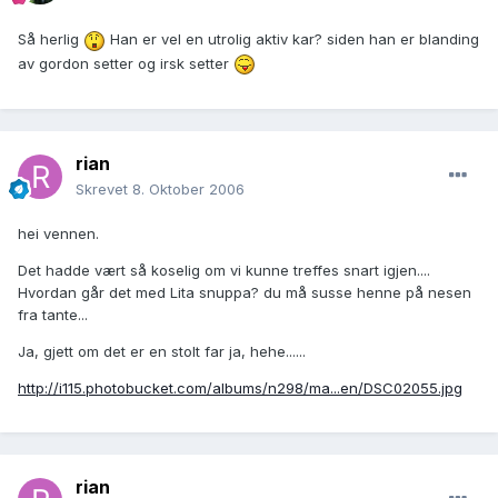
Så herlig
Han er vel en utrolig aktiv kar? siden han er blanding
av gordon setter og irsk setter
rian
Skrevet
8. Oktober 2006
hei vennen.
Det hadde vært så koselig om vi kunne treffes snart igjen....
Hvordan går det med Lita snuppa? du må susse henne på nesen
fra tante...
Ja, gjett om det er en stolt far ja, hehe......
http://i115.photobucket.com/albums/n298/ma...en/DSC02055.jpg
rian