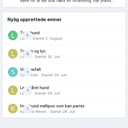
dette for at det skal være en forandring. Har prøvd...
Nylig opprettede emner
Tynn hund
7
Lisen
· Startet
2. August
Torden og lyn
3
Lovise
· Startet
30. Juli
Varm asfalt
1
Savannah
· Startet
29. Juli
Langhåret hund
1
Lovise
· Startet
29. Juli
Hannhund maltipoo som kan parres
1
Karoline Nilsen
· Startet
28. Juli