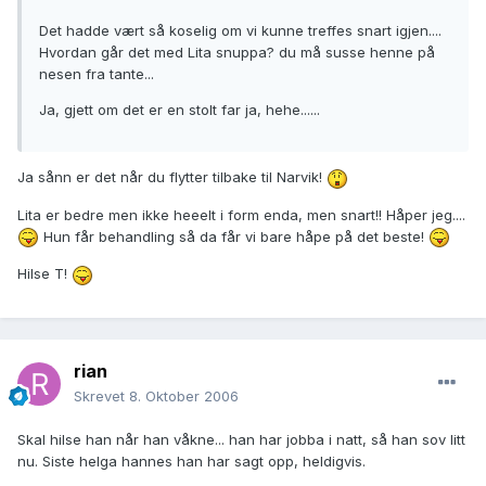
Det hadde vært så koselig om vi kunne treffes snart igjen....
Hvordan går det med Lita snuppa? du må susse henne på
nesen fra tante...
Ja, gjett om det er en stolt far ja, hehe......
Ja sånn er det når du flytter tilbake til Narvik!
Lita er bedre men ikke heeelt i form enda, men snart!! Håper jeg....
Hun får behandling så da får vi bare håpe på det beste!
Hilse T!
rian
Skrevet
8. Oktober 2006
Skal hilse han når han våkne... han har jobba i natt, så han sov litt
nu. Siste helga hannes han har sagt opp, heldigvis.