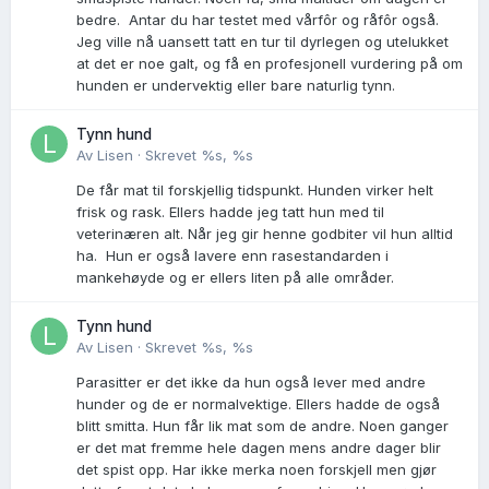
bedre. Antar du har testet med vårfôr og råfôr også.
Jeg ville nå uansett tatt en tur til dyrlegen og utelukket
at det er noe galt, og få en profesjonell vurdering på om
hunden er undervektig eller bare naturlig tynn.
Tynn hund
Av
Lisen
·
Skrevet
%s, %s
De får mat til forskjellig tidspunkt. Hunden virker helt
frisk og rask. Ellers hadde jeg tatt hun med til
veterinæren alt. Når jeg gir henne godbiter vil hun alltid
ha. Hun er også lavere enn rasestandarden i
mankehøyde og er ellers liten på alle områder.
Tynn hund
Av
Lisen
·
Skrevet
%s, %s
Parasitter er det ikke da hun også lever med andre
hunder og de er normalvektige. Ellers hadde de også
blitt smitta. Hun får lik mat som de andre. Noen ganger
er det mat fremme hele dagen mens andre dager blir
det spist opp. Har ikke merka noen forskjell men gjør