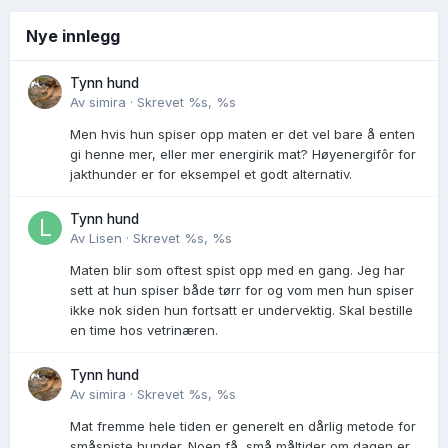
Nye innlegg
Tynn hund
Av
simira
·
Skrevet
%s, %s
Men hvis hun spiser opp maten er det vel bare å enten
gi henne mer, eller mer energirik mat? Høyenergifôr for
jakthunder er for eksempel et godt alternativ.
Tynn hund
Av
Lisen
·
Skrevet
%s, %s
Maten blir som oftest spist opp med en gang. Jeg har
sett at hun spiser både tørr for og vom men hun spiser
ikke nok siden hun fortsatt er undervektig. Skal bestille
en time hos vetrinæren.
Tynn hund
Av
simira
·
Skrevet
%s, %s
Mat fremme hele tiden er generelt en dårlig metode for
småspiste hunder. Noen få, små måltider om dagen er