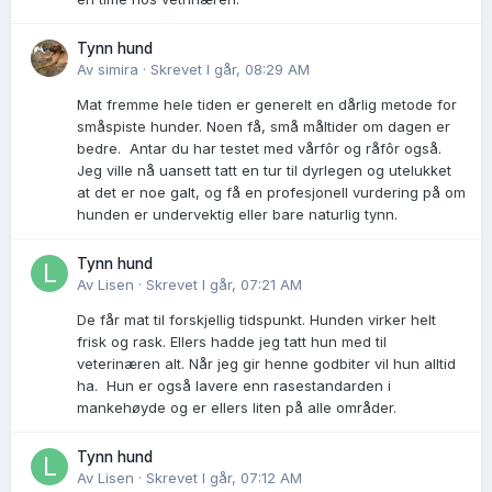
Tynn hund
Av
simira
·
Skrevet
I går, 08:29 AM
Mat fremme hele tiden er generelt en dårlig metode for
småspiste hunder. Noen få, små måltider om dagen er
bedre. Antar du har testet med vårfôr og råfôr også.
Jeg ville nå uansett tatt en tur til dyrlegen og utelukket
at det er noe galt, og få en profesjonell vurdering på om
hunden er undervektig eller bare naturlig tynn.
Tynn hund
Av
Lisen
·
Skrevet
I går, 07:21 AM
De får mat til forskjellig tidspunkt. Hunden virker helt
frisk og rask. Ellers hadde jeg tatt hun med til
veterinæren alt. Når jeg gir henne godbiter vil hun alltid
ha. Hun er også lavere enn rasestandarden i
mankehøyde og er ellers liten på alle områder.
Tynn hund
Av
Lisen
·
Skrevet
I går, 07:12 AM