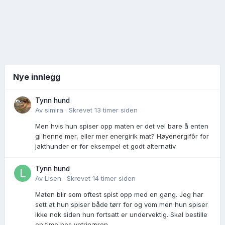
Nye innlegg
Tynn hund
Av
simira
·
Skrevet
13 timer siden
Men hvis hun spiser opp maten er det vel bare å enten
gi henne mer, eller mer energirik mat? Høyenergifôr for
jakthunder er for eksempel et godt alternativ.
Tynn hund
Av
Lisen
·
Skrevet
14 timer siden
Maten blir som oftest spist opp med en gang. Jeg har
sett at hun spiser både tørr for og vom men hun spiser
ikke nok siden hun fortsatt er undervektig. Skal bestille
en time hos vetrinæren.