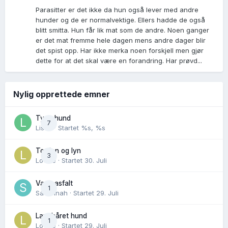
Parasitter er det ikke da hun også lever med andre
hunder og de er normalvektige. Ellers hadde de også
blitt smitta. Hun får lik mat som de andre. Noen ganger
er det mat fremme hele dagen mens andre dager blir
det spist opp. Har ikke merka noen forskjell men gjør
dette for at det skal være en forandring. Har prøvd...
Nylig opprettede emner
Tynn hund
7
Lisen
· Startet
%s, %s
Torden og lyn
3
Lovise
· Startet
30. Juli
Varm asfalt
1
Savannah
· Startet
29. Juli
Langhåret hund
1
Lovise
· Startet
29. Juli