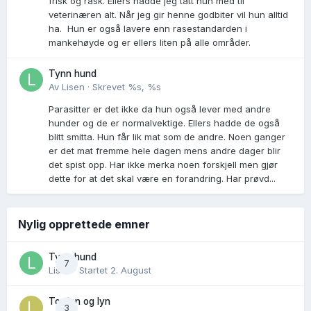
frisk og rask. Ellers hadde jeg tatt hun med til
veterinæren alt. Når jeg gir henne godbiter vil hun alltid
ha. Hun er også lavere enn rasestandarden i
mankehøyde og er ellers liten på alle områder.
Tynn hund
Av
Lisen
·
Skrevet
%s, %s
Parasitter er det ikke da hun også lever med andre
hunder og de er normalvektige. Ellers hadde de også
blitt smitta. Hun får lik mat som de andre. Noen ganger
er det mat fremme hele dagen mens andre dager blir
det spist opp. Har ikke merka noen forskjell men gjør
dette for at det skal være en forandring. Har prøvd...
Nylig opprettede emner
Tynn hund
7
Lisen
· Startet
2. August
Torden og lyn
3