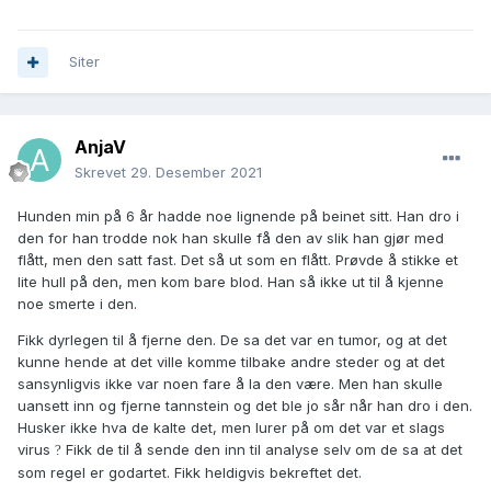
Siter
AnjaV
Skrevet
29. Desember 2021
Hunden min på 6 år hadde noe lignende på beinet sitt. Han dro i
den for han trodde nok han skulle få den av slik han gjør med
flått, men den satt fast. Det så ut som en flått. Prøvde å stikke et
lite hull på den, men kom bare blod. Han så ikke ut til å kjenne
noe smerte i den.
Fikk dyrlegen til å fjerne den. De sa det var en tumor, og at det
kunne hende at det ville komme tilbake andre steder og at det
sansynligvis ikke var noen fare å la den være. Men han skulle
uansett inn og fjerne tannstein og det ble jo sår når han dro i den.
Husker ikke hva de kalte det, men lurer på om det var et slags
virus
Fikk de til å sende den inn til analyse selv om de sa at det
?
som regel er godartet. Fikk heldigvis bekreftet det.