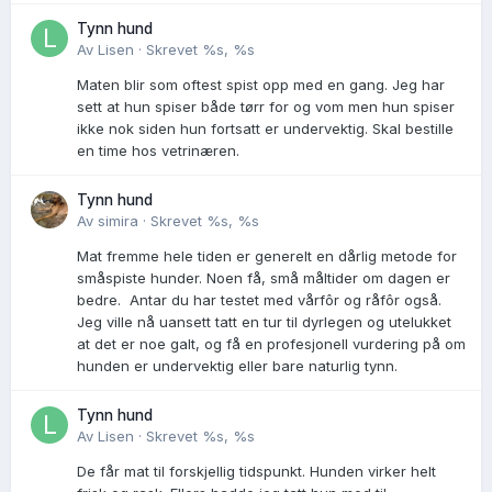
Tynn hund
Av
Lisen
·
Skrevet
%s, %s
Maten blir som oftest spist opp med en gang. Jeg har
sett at hun spiser både tørr for og vom men hun spiser
ikke nok siden hun fortsatt er undervektig. Skal bestille
en time hos vetrinæren.
Tynn hund
Av
simira
·
Skrevet
%s, %s
Mat fremme hele tiden er generelt en dårlig metode for
småspiste hunder. Noen få, små måltider om dagen er
bedre. Antar du har testet med vårfôr og råfôr også.
Jeg ville nå uansett tatt en tur til dyrlegen og utelukket
at det er noe galt, og få en profesjonell vurdering på om
hunden er undervektig eller bare naturlig tynn.
Tynn hund
Av
Lisen
·
Skrevet
%s, %s
De får mat til forskjellig tidspunkt. Hunden virker helt