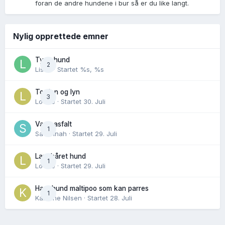
foran de andre hundene i bur så er du like langt.
Nylig opprettede emner
Tynn hund
2
Lisen
· Startet
%s, %s
Torden og lyn
3
Lovise
· Startet
30. Juli
Varm asfalt
1
Savannah
· Startet
29. Juli
Langhåret hund
1
Lovise
· Startet
29. Juli
Hannhund maltipoo som kan parres
1
Karoline Nilsen
· Startet
28. Juli