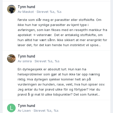
Tynn hund
Av
Maskot
·
Skrevet
%s, %s
Første som slår meg er parasitter eller stoffskifte. Om
ikke hun har synlige parasitter av kjent type i
avføringen, som kan fikses med en reseptfri markkur fra
apoteket -> veterinær. Det er antakelig stoffskifte, om
hun alltid har vært sånn. Ikke sikkert at mer energirikt for
løser det, for det kan hende hun instinktivt vil spise...
Tynn hund
Av
simira
·
Skrevet
%s, %s
En dyrlegesjekk er absolutt lurt. Hun kan ha
helseproblemer som gjør at hun ikke tar opp næring
riktig. Hva dyrlegen sjekker kommer helt an på
vurderingen av hunden, rase, vekt, hva hun spiser osv.
Jeg antar du har prøvd ulike fõr og fõrtyper? Har du
prøvd å gi mat til ulike tidspunkter? Det som funket...
Tynn hund
Av
Lisen
·
Skrevet
%s, %s