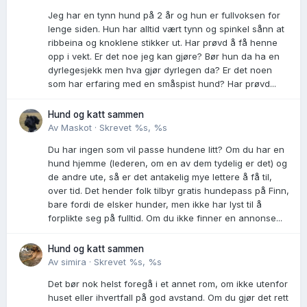
Jeg har en tynn hund på 2 år og hun er fullvoksen for
lenge siden. Hun har alltid vært tynn og spinkel sånn at
ribbeina og knoklene stikker ut. Har prøvd å få henne
opp i vekt. Er det noe jeg kan gjøre? Bør hun da ha en
dyrlegesjekk men hva gjør dyrlegen da? Er det noen
som har erfaring med en småspist hund? Har prøvd...
Hund og katt sammen
Av
Maskot
·
Skrevet
%s, %s
Du har ingen som vil passe hundene litt? Om du har en
hund hjemme (lederen, om en av dem tydelig er det) og
de andre ute, så er det antakelig mye lettere å få til,
over tid. Det hender folk tilbyr gratis hundepass på Finn,
bare fordi de elsker hunder, men ikke har lyst til å
forplikte seg på fulltid. Om du ikke finner en annonse...
Hund og katt sammen
Av
simira
·
Skrevet
%s, %s
Det bør nok helst foregå i et annet rom, om ikke utenfor
huset eller ihvertfall på god avstand. Om du gjør det rett