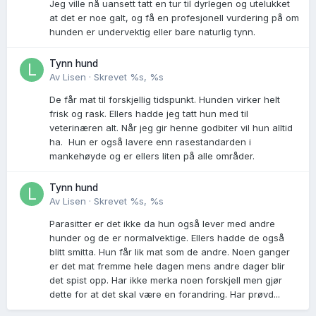
Jeg ville nå uansett tatt en tur til dyrlegen og utelukket
at det er noe galt, og få en profesjonell vurdering på om
hunden er undervektig eller bare naturlig tynn.
Tynn hund
Av
Lisen
·
Skrevet
%s, %s
De får mat til forskjellig tidspunkt. Hunden virker helt
frisk og rask. Ellers hadde jeg tatt hun med til
veterinæren alt. Når jeg gir henne godbiter vil hun alltid
ha. Hun er også lavere enn rasestandarden i
mankehøyde og er ellers liten på alle områder.
Tynn hund
Av
Lisen
·
Skrevet
%s, %s
Parasitter er det ikke da hun også lever med andre
hunder og de er normalvektige. Ellers hadde de også
blitt smitta. Hun får lik mat som de andre. Noen ganger
er det mat fremme hele dagen mens andre dager blir
det spist opp. Har ikke merka noen forskjell men gjør
dette for at det skal være en forandring. Har prøvd...