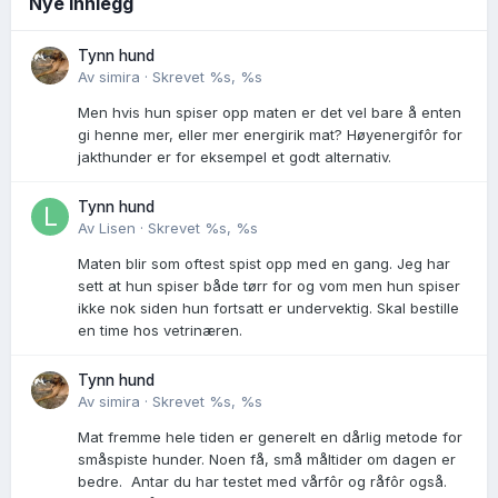
Nye innlegg
Tynn hund
Av
simira
·
Skrevet
%s, %s
Men hvis hun spiser opp maten er det vel bare å enten
gi henne mer, eller mer energirik mat? Høyenergifôr for
jakthunder er for eksempel et godt alternativ.
Tynn hund
Av
Lisen
·
Skrevet
%s, %s
Maten blir som oftest spist opp med en gang. Jeg har
sett at hun spiser både tørr for og vom men hun spiser
ikke nok siden hun fortsatt er undervektig. Skal bestille
en time hos vetrinæren.
Tynn hund
Av
simira
·
Skrevet
%s, %s
Mat fremme hele tiden er generelt en dårlig metode for
småspiste hunder. Noen få, små måltider om dagen er
bedre. Antar du har testet med vårfôr og råfôr også.