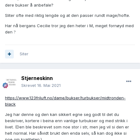
dere bukser å anbefale?
Sliter ofte med riktig lengde og at den passer rundt mage/hofte.
Har nå bergans Cecilie tror jeg den heter i M, meget fornøyd med
den
?
Siter
Stjerneskinn
Skrevet
16. Mai 2021
https://www.123friluft.no/dame/bukser/turbukser/midtronden-
black
Jeg har denne og den kan sikkert egne seg godt til det du
beskriver, kortere i beina enn vanlige turbukser og med strikk i
livet. (Den ble beskrevet som noe stor i str, men jeg vil si den er
helt normal. Har såvidt brukt den enda selv, så kan dog ikke si
noe om kvaliteten.)