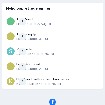
Nylig opprettede emner
Tynn hund
7
Lisen
· Startet
2. August
Torden og lyn
3
Lovise
· Startet
30. Juli
Varm asfalt
1
Savannah
· Startet
29. Juli
Langhåret hund
1
Lovise
· Startet
29. Juli
Hannhund maltipoo som kan parres
1
Karoline Nilsen
· Startet
28. Juli