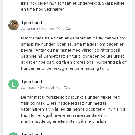
ikke nok siden hun fortsatt er undervektig. Skal bestille
en time hos vetrinæren.
Tynn hund
Av
simira
·
Skrevet
%s, %s
Mat fremme hele tiden er generelt en dårlig metode for
småspiste hunder. Noen få, små måltider om dagen er
bedre. Antar du har testet med vårfôr og råfôr også.
Jeg ville nå uansett tatt en tur til dyrlegen og utelukket
at det er noe galt, og få en profesjonell vurdering på om
hunden er undervektig eller bare naturlig tynn.
Tynn hund
Av
Lisen
·
Skrevet
%s, %s
De får mat til forskjellig tidspunkt. Hunden virker helt
frisk og rask. Ellers hadde jeg tatt hun med til
veterinæren alt. Når jeg gir henne godbiter vil hun alltid
ha. Hun er også lavere enn rasestandarden i
mankehøyde og er ellers liten på alle områder.
Tynn hund