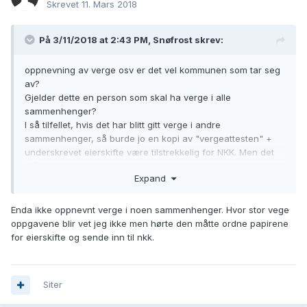
Skrevet
11. Mars 2018
På 3/11/2018 at 2:43 PM,
Snøfrost
skrev:
oppnevning av verge osv er det vel kommunen som tar seg
av?
Gjelder dette en person som skal ha verge i alle
sammenhenger?
I så tilfellet, hvis det har blitt gitt verge i andre
sammenhenger, så burde jo en kopi av "vergeattesten" +
underskrevet eierskifte være tilstrekkelig for NKK. Men det
må du nesten spørre dem om.
Expand
Enda ikke oppnevnt verge i noen sammenhenger. Hvor stor vege
oppgavene blir vet jeg ikke men hørte den måtte ordne papirene
for eierskifte og sende inn til nkk.
Siter