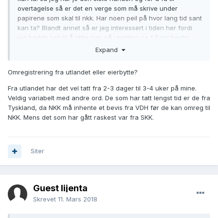
overtagelse så er det en verge som må skrive under
papirene som skal til nkk. Har noen peil på hvor lang tid sant
kan ta? Blandt annet så er jeg interessert i tiden her fordi
jeg hadde lyst til å stille han på utstilling ca 1,5 mil herfra
som er ute. For han et fint sted å begynne med sant og da
Expand
er det jo greit å vite.
Omregistrering fra utlandet eller eierbytte?
Fra utlandet har det vel tatt fra 2-3 dager til 3-4 uker på mine.
Veldig variabelt med andre ord. De som har tatt lengst tid er de fra
Tyskland, da NKK må inhente et bevis fra VDH før de kan omreg til
NKK. Mens det som har gått raskest var fra SKK.
Siter
Guest lijenta
Skrevet
11. Mars 2018