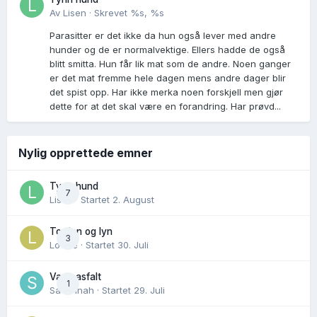
Av
Lisen
·
Skrevet
%s, %s
Parasitter er det ikke da hun også lever med andre
hunder og de er normalvektige. Ellers hadde de også
blitt smitta. Hun får lik mat som de andre. Noen ganger
er det mat fremme hele dagen mens andre dager blir
det spist opp. Har ikke merka noen forskjell men gjør
dette for at det skal være en forandring. Har prøvd...
Nylig opprettede emner
Tynn hund
7
Lisen
· Startet
2. August
Torden og lyn
3
Lovise
· Startet
30. Juli
Varm asfalt
1
Savannah
· Startet
29. Juli