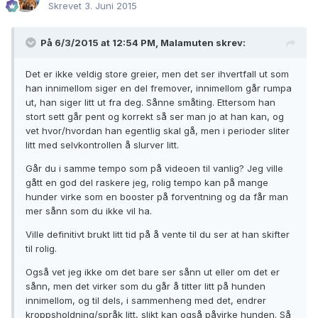
Skrevet
3. Juni 2015
På 6/3/2015 at 12:54 PM, Malamuten skrev:
Det er ikke veldig store greier, men det ser ihvertfall ut som
han innimellom siger en del fremover, innimellom går rumpa
ut, han siger litt ut fra deg. Sånne småting. Ettersom han
stort sett går pent og korrekt så ser man jo at han kan, og
vet hvor/hvordan han egentlig skal gå, men i perioder sliter
litt med selvkontrollen å slurver litt.
Går du i samme tempo som på videoen til vanlig? Jeg ville
gått en god del raskere jeg, rolig tempo kan på mange
hunder virke som en booster på forventning og da får man
mer sånn som du ikke vil ha.
Ville definitivt brukt litt tid på å vente til du ser at han skifter
til rolig.
Også vet jeg ikke om det bare ser sånn ut eller om det er
sånn, men det virker som du går å titter litt på hunden
innimellom, og til dels, i sammenheng med det, endrer
kroppsholdning/språk litt, slikt kan også påvirke hunden. Så