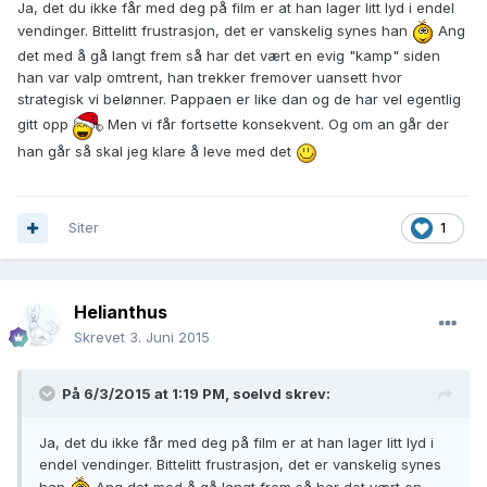
Ja, det du ikke får med deg på film er at han lager litt lyd i endel
vendinger. Bittelitt frustrasjon, det er vanskelig synes han
Ang
det med å gå langt frem så har det vært en evig "kamp" siden
han var valp omtrent, han trekker fremover uansett hvor
strategisk vi belønner. Pappaen er like dan og de har vel egentlig
gitt opp
Men vi får fortsette konsekvent. Og om an går der
han går så skal jeg klare å leve med det
Siter
1
Helianthus
Skrevet
3. Juni 2015
På 6/3/2015 at 1:19 PM, soelvd skrev:
Ja, det du ikke får med deg på film er at han lager litt lyd i
endel vendinger. Bittelitt frustrasjon, det er vanskelig synes
han
Ang det med å gå langt frem så har det vært en