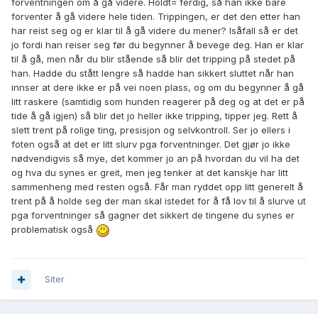
forventningen om å gå videre. Holdt= ferdig, så han ikke bare
forventer å gå videre hele tiden. Trippingen, er det den etter han
har reist seg og er klar til å gå videre du mener? Isåfall så er det
jo fordi han reiser seg før du begynner å bevege deg. Han er klar
til å gå, men når du blir stående så blir det tripping på stedet på
han. Hadde du stått lengre så hadde han sikkert sluttet når han
innser at dere ikke er på vei noen plass, og om du begynner å gå
litt raskere (samtidig som hunden reagerer på deg og at det er på
tide å gå igjen) så blir det jo heller ikke tripping, tipper jeg. Rett å
slett trent på rolige ting, presisjon og selvkontroll. Ser jo ellers i
foten også at det er litt slurv pga forventninger. Det gjør jo ikke
nødvendigvis så mye, det kommer jo an på hvordan du vil ha det
og hva du synes er greit, men jeg tenker at det kanskje har litt
sammenheng med resten også. Får man ryddet opp litt generelt å
trent på å holde seg der man skal istedet for å få lov til å slurve ut
pga forventninger så gagner det sikkert de tingene du synes er
problematisk også
Siter