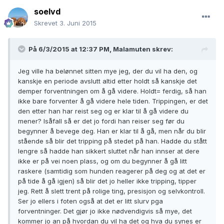
soelvd
Skrevet
3. Juni 2015
På 6/3/2015 at 12:37 PM, Malamuten skrev:
Jeg ville ha belønnet sitten mye jeg, der du vil ha den, og
kanskje en periode avslutt altid etter holdt så kanskje det
demper forventningen om å gå videre. Holdt= ferdig, så han
ikke bare forventer å gå videre hele tiden. Trippingen, er det
den etter han har reist seg og er klar til å gå videre du
mener? Isåfall så er det jo fordi han reiser seg før du
begynner å bevege deg. Han er klar til å gå, men når du blir
stående så blir det tripping på stedet på han. Hadde du stått
lengre så hadde han sikkert sluttet når han innser at dere
ikke er på vei noen plass, og om du begynner å gå litt
raskere (samtidig som hunden reagerer på deg og at det er
på tide å gå igjen) så blir det jo heller ikke tripping, tipper
jeg. Rett å slett trent på rolige ting, presisjon og selvkontroll.
Ser jo ellers i foten også at det er litt slurv pga
forventninger. Det gjør jo ikke nødvendigvis så mye, det
kommer jo an på hvordan du vil ha det og hva du synes er