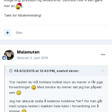
Rolige ting, presisjon og selvkontroll.. Definitivt noe vi kan gjøre
mer av
Takk for tilbakemelding!
Siter
Malamuten
Skrevet
3. Juni 2015
På 6/3/2015 at 12:43 PM, soelvd skrev:
Tror nesten du må forklare hvilket slurv du mener vi får pga
forventninger
Med mindre du mener det jeg har påpekt
selv
Jeg har akkurat slutta å belønne holdtene *ler*. For han går
med rumpa nesten i bakken hele tiden i forventning om å
stoppe.