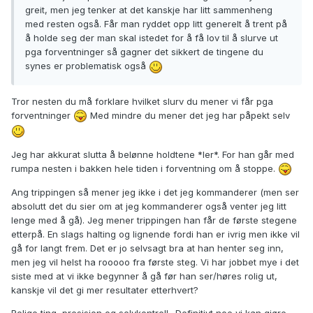
greit, men jeg tenker at det kanskje har litt sammenheng
med resten også. Får man ryddet opp litt generelt å trent på
å holde seg der man skal istedet for å få lov til å slurve ut
pga forventninger så gagner det sikkert de tingene du
synes er problematisk også
Tror nesten du må forklare hvilket slurv du mener vi får pga
forventninger
Med mindre du mener det jeg har påpekt selv
Jeg har akkurat slutta å belønne holdtene *ler*. For han går med
rumpa nesten i bakken hele tiden i forventning om å stoppe.
Ang trippingen så mener jeg ikke i det jeg kommanderer (men ser
absolutt det du sier om at jeg kommanderer også venter jeg litt
lenge med å gå). Jeg mener trippingen han får de første stegene
etterpå. En slags halting og lignende fordi han er ivrig men ikke vil
gå for langt frem. Det er jo selvsagt bra at han henter seg inn,
men jeg vil helst ha rooooo fra første steg. Vi har jobbet mye i det
siste med at vi ikke begynner å gå før han ser/høres rolig ut,
kanskje vil det gi mer resultater etterhvert?