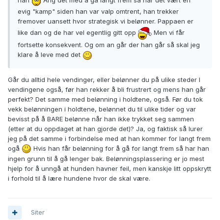
evig "kamp" siden han var valp omtrent, han trekker
fremover uansett hvor strategisk vi belønner. Pappaen er
like dan og de har vel egentlig gitt opp
Men vi får
fortsette konsekvent. Og om an går der han går så skal jeg
klare å leve med det
Går du alltid hele vendinger, eller belønner du på ulike steder I
vendingene også, før han rekker å bli frustrert og mens han går
perfekt? Det samme med belønning i holdtene, også. Før du tok
vekk belønningen i holdtene, belønnet du til ulike tider og var
bevisst på å BARE belønne når han ikke trykket seg sammen
(etter at du oppdaget at han gjorde det)? Ja, og faktisk så lurer
jeg på det samme i forbindelse med at han kommer for langt frem
ogå
Hvis han får belønning for å gå for langt frem så har han
ingen grunn til å gå lenger bak. Belønningsplassering er jo mest
hjelp for å unngå at hunden havner feil, men kanskje litt oppskrytt
i forhold til å lære hundene hvor de skal være.
Siter