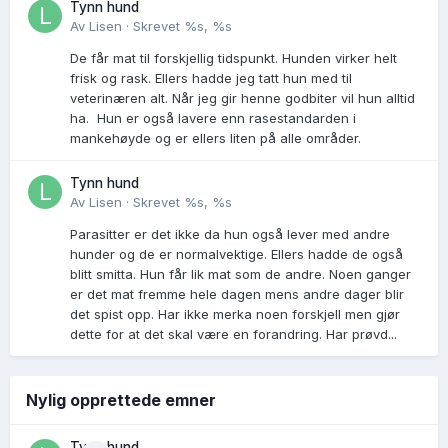
Tynn hund
Av
Lisen
·
Skrevet
%s, %s
De får mat til forskjellig tidspunkt. Hunden virker helt
frisk og rask. Ellers hadde jeg tatt hun med til
veterinæren alt. Når jeg gir henne godbiter vil hun alltid
ha. Hun er også lavere enn rasestandarden i
mankehøyde og er ellers liten på alle områder.
Tynn hund
Av
Lisen
·
Skrevet
%s, %s
Parasitter er det ikke da hun også lever med andre
hunder og de er normalvektige. Ellers hadde de også
blitt smitta. Hun får lik mat som de andre. Noen ganger
er det mat fremme hele dagen mens andre dager blir
det spist opp. Har ikke merka noen forskjell men gjør
dette for at det skal være en forandring. Har prøvd...
Nylig opprettede emner
Tynn hund