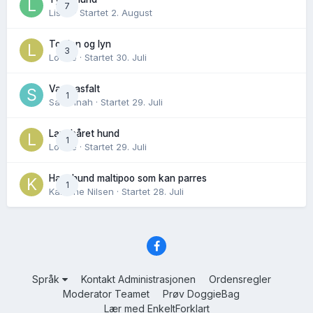
7
Lisen
· Startet
2. August
Torden og lyn
3
Lovise
· Startet
30. Juli
Varm asfalt
1
Savannah
· Startet
29. Juli
Langhåret hund
1
Lovise
· Startet
29. Juli
Hannhund maltipoo som kan parres
1
Karoline Nilsen
· Startet
28. Juli
Språk
Kontakt Administrasjonen
Ordensregler
Moderator Teamet
Prøv DoggieBag
Lær med EnkeltForklart