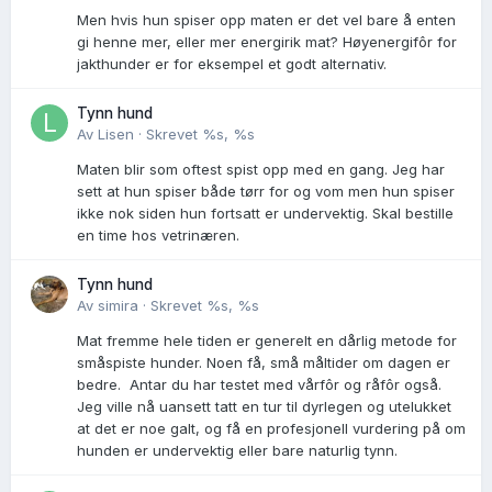
Men hvis hun spiser opp maten er det vel bare å enten
gi henne mer, eller mer energirik mat? Høyenergifôr for
jakthunder er for eksempel et godt alternativ.
Tynn hund
Av
Lisen
·
Skrevet
%s, %s
Maten blir som oftest spist opp med en gang. Jeg har
sett at hun spiser både tørr for og vom men hun spiser
ikke nok siden hun fortsatt er undervektig. Skal bestille
en time hos vetrinæren.
Tynn hund
Av
simira
·
Skrevet
%s, %s
Mat fremme hele tiden er generelt en dårlig metode for
småspiste hunder. Noen få, små måltider om dagen er
bedre. Antar du har testet med vårfôr og råfôr også.
Jeg ville nå uansett tatt en tur til dyrlegen og utelukket
at det er noe galt, og få en profesjonell vurdering på om
hunden er undervektig eller bare naturlig tynn.