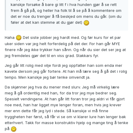
kanskje forsøke å bare gi litt f i hva hunden gjør å se rett
frem å gå på, og heller ha folk til å se på å kommentere om
det er noe du trenger å få beskjed om mens du går. (om du
føler at det kan stemme at du gjør det)
Haha
Det siste jobber jeg hardt med. Og før kurs for et par
uker siden var jeg helt forferdelig på det der. For han går MYE
finere når jeg ikke trykker han sånn. Og når du sier det ser jeg at
jeg fremdeles gjør det til en viss grad. Stakkars fyr.
Jeg går litt rolig med vilje fordi jeg oppfatter han som enda mer
kavete dersom jeg går fortere. At han må lære seg å gå det i rolig
tempo. Men kanskje jeg bør tenke omvendt ja.
Da skjønner jeg hva du mener med slurv. Jeg må virkelig lære
meg å gå ordentlig med han, for da tror jeg mye bedrer seg.
Spesielt vendingene. At han går litt foran tror jeg aldri vi får gjort
noe med, han har ligget mye lenger foran, men hvis jeg krever
mer enn dette får jeg lyd i stede. Så kanskje vi må finne
tryggheten her først, så får vi se om vi klarer lure han lenger bak
etterhvert. Takk for masse konstruktiv hjelp og mange ting å tenke
på