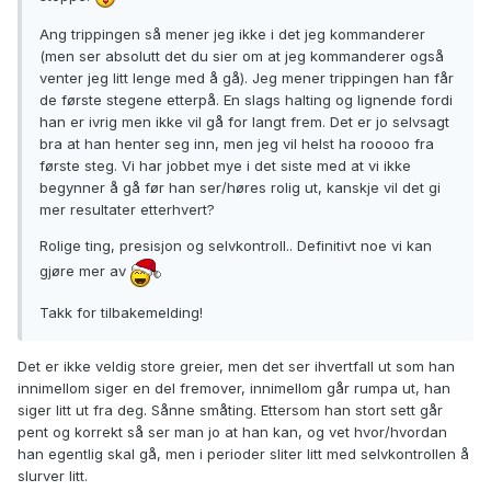
Ang trippingen så mener jeg ikke i det jeg kommanderer
(men ser absolutt det du sier om at jeg kommanderer også
venter jeg litt lenge med å gå). Jeg mener trippingen han får
de første stegene etterpå. En slags halting og lignende fordi
han er ivrig men ikke vil gå for langt frem. Det er jo selvsagt
bra at han henter seg inn, men jeg vil helst ha rooooo fra
første steg. Vi har jobbet mye i det siste med at vi ikke
begynner å gå før han ser/høres rolig ut, kanskje vil det gi
mer resultater etterhvert?
Rolige ting, presisjon og selvkontroll.. Definitivt noe vi kan
gjøre mer av
Takk for tilbakemelding!
Det er ikke veldig store greier, men det ser ihvertfall ut som han
innimellom siger en del fremover, innimellom går rumpa ut, han
siger litt ut fra deg. Sånne småting. Ettersom han stort sett går
pent og korrekt så ser man jo at han kan, og vet hvor/hvordan
han egentlig skal gå, men i perioder sliter litt med selvkontrollen å
slurver litt.