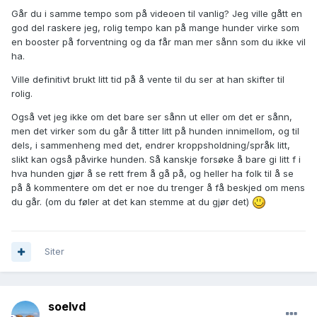
Går du i samme tempo som på videoen til vanlig? Jeg ville gått en
god del raskere jeg, rolig tempo kan på mange hunder virke som
en booster på forventning og da får man mer sånn som du ikke vil
ha.
Ville definitivt brukt litt tid på å vente til du ser at han skifter til
rolig.
Også vet jeg ikke om det bare ser sånn ut eller om det er sånn,
men det virker som du går å titter litt på hunden innimellom, og til
dels, i sammenheng med det, endrer kroppsholdning/språk litt,
slikt kan også påvirke hunden. Så kanskje forsøke å bare gi litt f i
hva hunden gjør å se rett frem å gå på, og heller ha folk til å se
på å kommentere om det er noe du trenger å få beskjed om mens
du går. (om du føler at det kan stemme at du gjør det)
Siter
soelvd