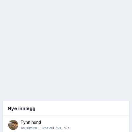
Nye innlegg
Tynn hund
Av
simira
·
Skrevet
%s, %s