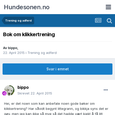
Hundesonen.no
Trening og adferd
Bok om klikkertrening
Av
bippo
,
22. April 2015
i
Trening og adferd
Svar i emnet
bippo
Skrevet
22. April 2015
Hei, er det noen som kan anbefale noen gode bøker om
klikkertrening? Har såvidt begynt littegrann, og bikkja syns det er
gøy, men jeg kan ikke så mye så det hadde vært kjekt å få litt