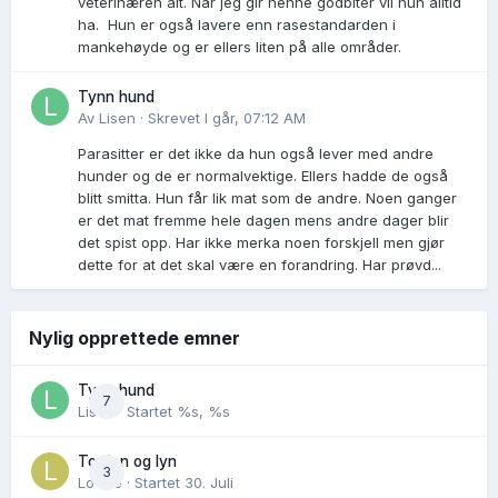
veterinæren alt. Når jeg gir henne godbiter vil hun alltid
ha. Hun er også lavere enn rasestandarden i
mankehøyde og er ellers liten på alle områder.
Tynn hund
Av
Lisen
·
Skrevet
I går, 07:12 AM
Parasitter er det ikke da hun også lever med andre
hunder og de er normalvektige. Ellers hadde de også
blitt smitta. Hun får lik mat som de andre. Noen ganger
er det mat fremme hele dagen mens andre dager blir
det spist opp. Har ikke merka noen forskjell men gjør
dette for at det skal være en forandring. Har prøvd...
Nylig opprettede emner
Tynn hund
7
Lisen
· Startet
%s, %s
Torden og lyn
3
Lovise
· Startet
30. Juli