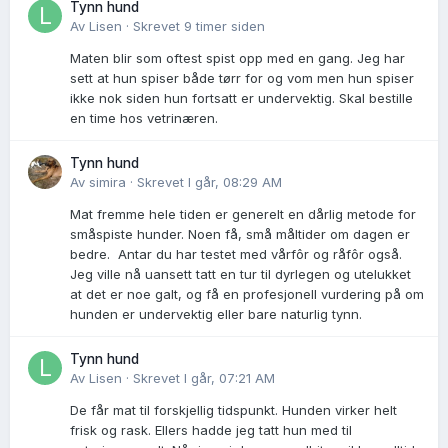
Tynn hund
Av
Lisen
·
Skrevet
9 timer siden
Maten blir som oftest spist opp med en gang. Jeg har
sett at hun spiser både tørr for og vom men hun spiser
ikke nok siden hun fortsatt er undervektig. Skal bestille
en time hos vetrinæren.
Tynn hund
Av
simira
·
Skrevet
I går, 08:29 AM
Mat fremme hele tiden er generelt en dårlig metode for
småspiste hunder. Noen få, små måltider om dagen er
bedre. Antar du har testet med vårfôr og råfôr også.
Jeg ville nå uansett tatt en tur til dyrlegen og utelukket
at det er noe galt, og få en profesjonell vurdering på om
hunden er undervektig eller bare naturlig tynn.
Tynn hund
Av
Lisen
·
Skrevet
I går, 07:21 AM
De får mat til forskjellig tidspunkt. Hunden virker helt
frisk og rask. Ellers hadde jeg tatt hun med til