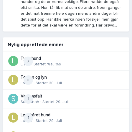
hunder og de er normalvektige. Ellers hadde de også
blitt smitta. Hun får lik mat som de andre. Noen ganger
er det mat fremme hele dagen mens andre dager blir
det spist opp. Har ikke merka noen forskjell men gjør
dette for at det skal være en forandring. Har prøvd...
Nylig opprettede emner
Tynn hund
7
Lisen
· Startet
%s, %s
Torden og lyn
3
Lovise
· Startet
30. Juli
Varm asfalt
1
Savannah
· Startet
29. Juli
Langhåret hund
1
Lovise
· Startet
29. Juli