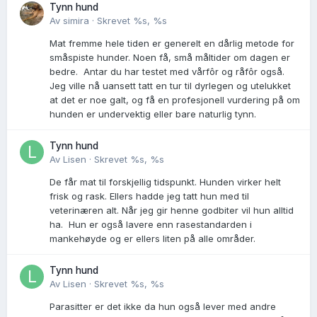
Tynn hund
Av
simira
·
Skrevet
%s, %s
Mat fremme hele tiden er generelt en dårlig metode for
småspiste hunder. Noen få, små måltider om dagen er
bedre. Antar du har testet med vårfôr og råfôr også.
Jeg ville nå uansett tatt en tur til dyrlegen og utelukket
at det er noe galt, og få en profesjonell vurdering på om
hunden er undervektig eller bare naturlig tynn.
Tynn hund
Av
Lisen
·
Skrevet
%s, %s
De får mat til forskjellig tidspunkt. Hunden virker helt
frisk og rask. Ellers hadde jeg tatt hun med til
veterinæren alt. Når jeg gir henne godbiter vil hun alltid
ha. Hun er også lavere enn rasestandarden i
mankehøyde og er ellers liten på alle områder.
Tynn hund
Av
Lisen
·
Skrevet
%s, %s
Parasitter er det ikke da hun også lever med andre