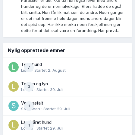
Parasitter er det ikke da hun også lever med andre
hunder og de er normalvektige. Ellers hadde de også
blitt smitta. Hun får lik mat som de andre. Noen ganger
er det mat fremme hele dagen mens andre dager blir
det spist opp. Har ikke merka noen forskjell men gjør
dette for at det skal være en forandring. Har prøvd...
Nylig opprettede emner
Tynn hund
7
Lisen
· Startet
2. August
Torden og lyn
3
Lovise
· Startet
30. Juli
Varm asfalt
1
Savannah
· Startet
29. Juli
Langhåret hund
1
Lovise
· Startet
29. Juli