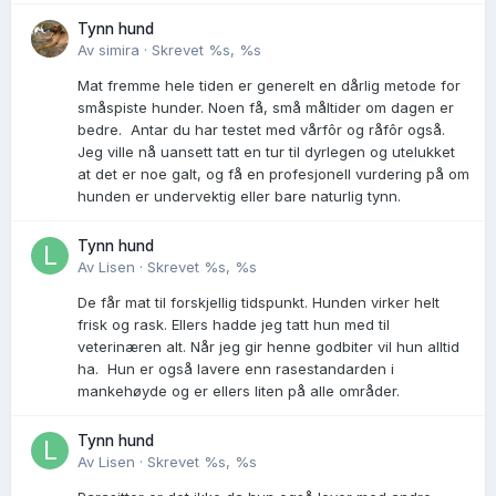
Tynn hund
Av
simira
·
Skrevet
%s, %s
Mat fremme hele tiden er generelt en dårlig metode for
småspiste hunder. Noen få, små måltider om dagen er
bedre. Antar du har testet med vårfôr og råfôr også.
Jeg ville nå uansett tatt en tur til dyrlegen og utelukket
at det er noe galt, og få en profesjonell vurdering på om
hunden er undervektig eller bare naturlig tynn.
Tynn hund
Av
Lisen
·
Skrevet
%s, %s
De får mat til forskjellig tidspunkt. Hunden virker helt
frisk og rask. Ellers hadde jeg tatt hun med til
veterinæren alt. Når jeg gir henne godbiter vil hun alltid
ha. Hun er også lavere enn rasestandarden i
mankehøyde og er ellers liten på alle områder.
Tynn hund
Av
Lisen
·
Skrevet
%s, %s