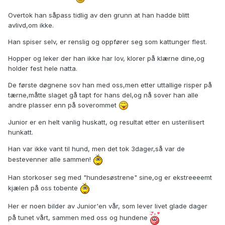
Overtok han såpass tidlig av den grunn at han hadde blitt
avlivd,om ikke.
Han spiser selv, er renslig og oppfører seg som kattunger flest.
Hopper og leker der han ikke har lov, klorer på klærne dine,og
holder fest hele natta.
De første døgnene sov han med oss,men etter uttallige risper på
tærne,måtte slaget gå tapt for hans del,og nå sover han alle
andre plasser enn på soverommet
Junior er en helt vanlig huskatt, og resultat etter en usterilisert
hunkatt.
Han var ikke vant til hund, men det tok 3dager,så var de
bestevenner alle sammen!
Han storkoser seg med "hundesøstrene" sine,og er ekstreeeemt
kjælen på oss tobente
Her er noen bilder av Junior'en vår, som lever livet glade dager
på tunet vårt, sammen med oss og hundene