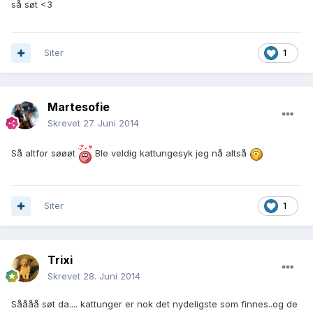
så søt <3
Siter
1
Martesofie
Skrevet
27. Juni 2014
Så altfor søøøt
Ble veldig kattungesyk jeg nå altså
Siter
1
Trixi
Skrevet
28. Juni 2014
Såååå søt da.... kattunger er nok det nydeligste som finnes..og de