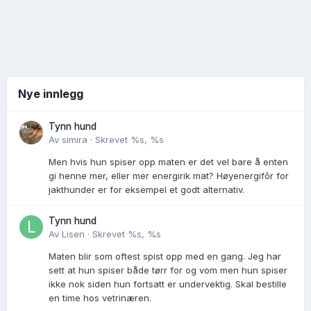
Nye innlegg
Tynn hund
Av
simira
·
Skrevet
%s, %s
Men hvis hun spiser opp maten er det vel bare å enten
gi henne mer, eller mer energirik mat? Høyenergifôr for
jakthunder er for eksempel et godt alternativ.
Tynn hund
Av
Lisen
·
Skrevet
%s, %s
Maten blir som oftest spist opp med en gang. Jeg har
sett at hun spiser både tørr for og vom men hun spiser
ikke nok siden hun fortsatt er undervektig. Skal bestille
en time hos vetrinæren.