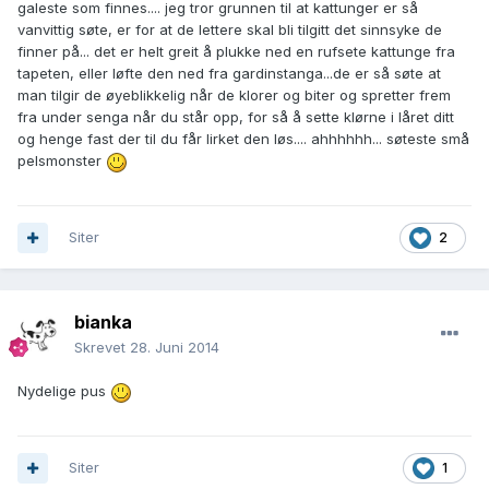
galeste som finnes.... jeg tror grunnen til at kattunger er så
vanvittig søte, er for at de lettere skal bli tilgitt det sinnsyke de
finner på... det er helt greit å plukke ned en rufsete kattunge fra
tapeten, eller løfte den ned fra gardinstanga...de er så søte at
man tilgir de øyeblikkelig når de klorer og biter og spretter frem
fra under senga når du står opp, for så å sette klørne i låret ditt
og henge fast der til du får lirket den løs.... ahhhhhh... søteste små
pelsmonster
Siter
2
bianka
Skrevet
28. Juni 2014
Nydelige pus
Siter
1