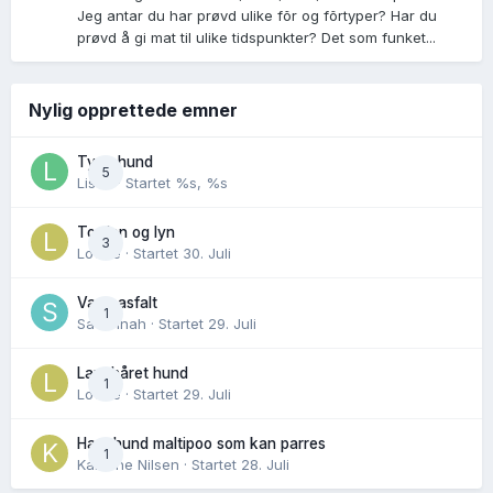
Jeg antar du har prøvd ulike fõr og fõrtyper? Har du
prøvd å gi mat til ulike tidspunkter? Det som funket...
Nylig opprettede emner
Tynn hund
5
Lisen
· Startet
%s, %s
Torden og lyn
3
Lovise
· Startet
30. Juli
Varm asfalt
1
Savannah
· Startet
29. Juli
Langhåret hund
1
Lovise
· Startet
29. Juli
Hannhund maltipoo som kan parres
1
Karoline Nilsen
· Startet
28. Juli