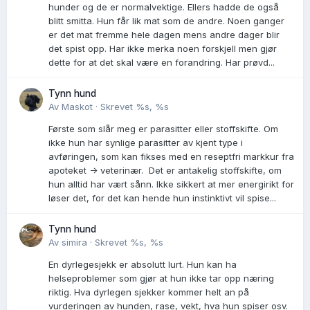
hunder og de er normalvektige. Ellers hadde de også
blitt smitta. Hun får lik mat som de andre. Noen ganger
er det mat fremme hele dagen mens andre dager blir
det spist opp. Har ikke merka noen forskjell men gjør
dette for at det skal være en forandring. Har prøvd...
Tynn hund
Av
Maskot
·
Skrevet
%s, %s
Første som slår meg er parasitter eller stoffskifte. Om
ikke hun har synlige parasitter av kjent type i
avføringen, som kan fikses med en reseptfri markkur fra
apoteket -> veterinær. Det er antakelig stoffskifte, om
hun alltid har vært sånn. Ikke sikkert at mer energirikt for
løser det, for det kan hende hun instinktivt vil spise...
Tynn hund
Av
simira
·
Skrevet
%s, %s
En dyrlegesjekk er absolutt lurt. Hun kan ha
helseproblemer som gjør at hun ikke tar opp næring
riktig. Hva dyrlegen sjekker kommer helt an på
vurderingen av hunden, rase, vekt, hva hun spiser osv.