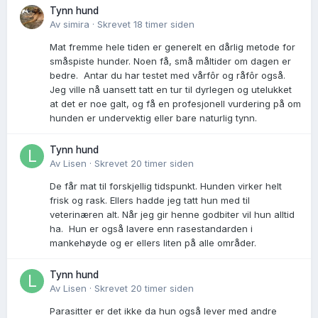
Tynn hund
Av
simira
·
Skrevet
18 timer siden
Mat fremme hele tiden er generelt en dårlig metode for
småspiste hunder. Noen få, små måltider om dagen er
bedre. Antar du har testet med vårfôr og råfôr også.
Jeg ville nå uansett tatt en tur til dyrlegen og utelukket
at det er noe galt, og få en profesjonell vurdering på om
hunden er undervektig eller bare naturlig tynn.
Tynn hund
Av
Lisen
·
Skrevet
20 timer siden
De får mat til forskjellig tidspunkt. Hunden virker helt
frisk og rask. Ellers hadde jeg tatt hun med til
veterinæren alt. Når jeg gir henne godbiter vil hun alltid
ha. Hun er også lavere enn rasestandarden i
mankehøyde og er ellers liten på alle områder.
Tynn hund
Av
Lisen
·
Skrevet
20 timer siden
Parasitter er det ikke da hun også lever med andre