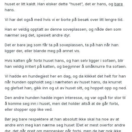
huset er litt kaldt. Han elsker dette "huset", det er hans, og
bare
hans.
Vi har det også med hvis vi er borte på besøk over litt lengre tid.
Han er veldig opptatt av denne soveplassen, og nåde den som
nærmer seg det, spesielt andre dyr.
Det er bare jeg som får ta på soveplassen, ta på han når han
ligger der, eller blande meg på annet vis.
Hvis katten går forbi huset hans, og han selv ligger i sofaen, blir
han veldig irritert på katten, og begynner å småknurre fra sofaen.
Vi hadde en hundegjest her en dag, og da klikket det helt for han
når hunden oppholdt seg i nærheten av huset hans, da knurret
og glefset han, gikk inn og ut av huset sitt, og hoppet opp og ned.
Den andre hunden hadde ingen interesse, og var også for stor til
å komme seg inn i huset, men det holder altså at de går forbi,
eller stopper opp like ved.
Bør jeg bare respektere at han absolutt ikke skal ha noe av at
andre enn meg kan nærme seg huset (Det er mest overfor andre
dyr, det går greit om mennesker går forbi, men de bør nok ikke