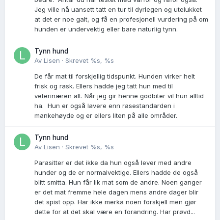
Jeg ville nå uansett tatt en tur til dyrlegen og utelukket
at det er noe galt, og få en profesjonell vurdering på om
hunden er undervektig eller bare naturlig tynn.
Tynn hund
Av
Lisen
·
Skrevet
%s, %s
De får mat til forskjellig tidspunkt. Hunden virker helt
frisk og rask. Ellers hadde jeg tatt hun med til
veterinæren alt. Når jeg gir henne godbiter vil hun alltid
ha. Hun er også lavere enn rasestandarden i
mankehøyde og er ellers liten på alle områder.
Tynn hund
Av
Lisen
·
Skrevet
%s, %s
Parasitter er det ikke da hun også lever med andre
hunder og de er normalvektige. Ellers hadde de også
blitt smitta. Hun får lik mat som de andre. Noen ganger
er det mat fremme hele dagen mens andre dager blir
det spist opp. Har ikke merka noen forskjell men gjør
dette for at det skal være en forandring. Har prøvd...