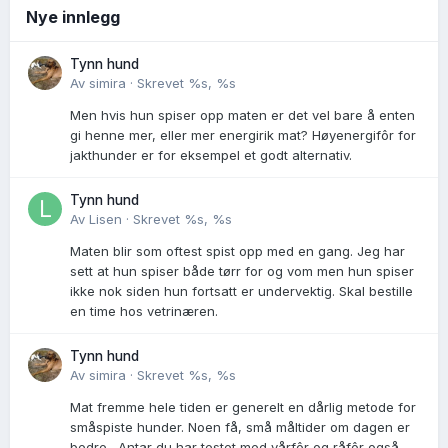
Nye innlegg
Tynn hund
Av
simira
·
Skrevet
%s, %s
Men hvis hun spiser opp maten er det vel bare å enten
gi henne mer, eller mer energirik mat? Høyenergifôr for
jakthunder er for eksempel et godt alternativ.
Tynn hund
Av
Lisen
·
Skrevet
%s, %s
Maten blir som oftest spist opp med en gang. Jeg har
sett at hun spiser både tørr for og vom men hun spiser
ikke nok siden hun fortsatt er undervektig. Skal bestille
en time hos vetrinæren.
Tynn hund
Av
simira
·
Skrevet
%s, %s
Mat fremme hele tiden er generelt en dårlig metode for
småspiste hunder. Noen få, små måltider om dagen er
bedre. Antar du har testet med vårfôr og råfôr også.