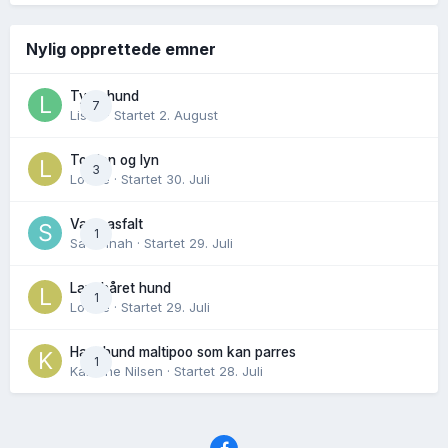
Nylig opprettede emner
Tynn hund
7
Lisen
· Startet
2. August
Torden og lyn
3
Lovise
· Startet
30. Juli
Varm asfalt
1
Savannah
· Startet
29. Juli
Langhåret hund
1
Lovise
· Startet
29. Juli
Hannhund maltipoo som kan parres
1
Karoline Nilsen
· Startet
28. Juli