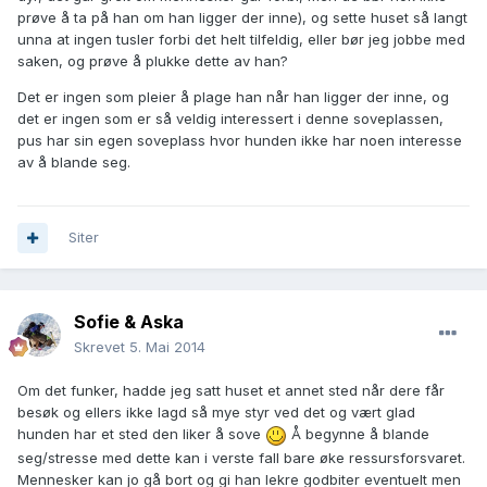
prøve å ta på han om han ligger der inne), og sette huset så langt
unna at ingen tusler forbi det helt tilfeldig, eller bør jeg jobbe med
saken, og prøve å plukke dette av han?
Det er ingen som pleier å plage han når han ligger der inne, og
det er ingen som er så veldig interessert i denne soveplassen,
pus har sin egen soveplass hvor hunden ikke har noen interesse
av å blande seg.
Siter
Sofie & Aska
Skrevet
5. Mai 2014
Om det funker, hadde jeg satt huset et annet sted når dere får
besøk og ellers ikke lagd så mye styr ved det og vært glad
hunden har et sted den liker å sove
Å begynne å blande
seg/stresse med dette kan i verste fall bare øke ressursforsvaret.
Mennesker kan jo gå bort og gi han lekre godbiter eventuelt men