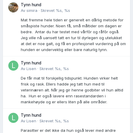
Tynn hund
Av
simira
·
Skrevet
%s, %s
Mat fremme hele tiden er generelt en dårlig metode for
småspiste hunder. Noen få, små måltider om dagen er
bedre. Antar du har testet med vårfôr og råfôr også.
Jeg ville nå uansett tatt en tur til dyrlegen og utelukket
at det er noe galt, og få en profesjonell vurdering på om
hunden er undervektig eller bare naturlig tynn.
Tynn hund
Av
Lisen
·
Skrevet
%s, %s
De får mat til forskjellig tidspunkt. Hunden virker helt
frisk og rask. Ellers hadde jeg tatt hun med til
veterinæren alt. Når jeg gir henne godbiter vil hun alltid
ha. Hun er også lavere enn rasestandarden i
mankehøyde og er ellers liten på alle områder.
Tynn hund
Av
Lisen
·
Skrevet
%s, %s
Parasitter er det ikke da hun også lever med andre