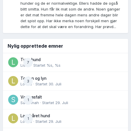
hunder og de er normalvektige. Ellers hadde de også
blitt smitta. Hun får lik mat som de andre. Noen ganger
er det mat fremme hele dagen mens andre dager blir
det spist opp. Har ikke merka noen forskjell men gjør
dette for at det skal være en forandring. Har prøvd...
Nylig opprettede emner
Tynn hund
7
Lisen
· Startet
%s, %s
Torden og lyn
3
Lovise
· Startet
30. Juli
Varm asfalt
1
Savannah
· Startet
29. Juli
Langhåret hund
1
Lovise
· Startet
29. Juli