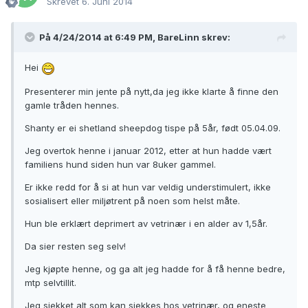
Skrevet
6. Juni 2014
På 4/24/2014 at 6:49 PM, BareLinn skrev:
Hei
Presenterer min jente på nytt,da jeg ikke klarte å finne den
gamle tråden hennes.
Shanty er ei shetland sheepdog tispe på 5år, født 05.04.09.
Jeg overtok henne i januar 2012, etter at hun hadde vært
familiens hund siden hun var 8uker gammel.
Er ikke redd for å si at hun var veldig understimulert, ikke
sosialisert eller miljøtrent på noen som helst måte.
Hun ble erklært deprimert av vetrinær i en alder av 1,5år.
Da sier resten seg selv!
Jeg kjøpte henne, og ga alt jeg hadde for å få henne bedre,
mtp selvtillit.
Jeg sjekket alt som kan sjekkes hos vetrinær, og eneste