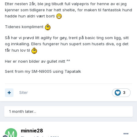
Etter nesten 2år, ble jeg tilbudt full valpepris for henne av ei jeg
kjenner som tidligere har hatt sheltie, for maken til fantastisk hund
hadde hun aldri vært borti
Tidenes kompliment
Så har vi prøvd litt agility for gøy, trent på basic ting som ligg, sitt
og innkalling. Ellers fungerer hun supert som husets diva, og det
får hun lov til
Her er noen bilder av gullet mitt ^^
Sent from my SM-N9005 using Tapatalk
Siter
3
1 month later...
minnie28