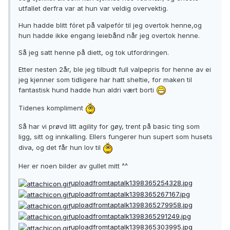
utfallet derfra var at hun var veldig overvektig.
Hun hadde blitt fóret på valpefór til jeg overtok henne,og
hun hadde ikke engang leiebånd når jeg overtok henne.
Så jeg satt henne på diett, og tok utfordringen.
Etter nesten 2år, ble jeg tilbudt full valpepris for henne av ei
jeg kjenner som tidligere har hatt sheltie, for maken til
fantastisk hund hadde hun aldri vært borti
Tidenes kompliment
Så har vi prøvd litt agility for gøy, trent på basic ting som
ligg, sitt og innkalling. Ellers fungerer hun supert som husets
diva, og det får hun lov til
Her er noen bilder av gullet mitt ^^
uploadfromtaptalk1398365254328.jpg
uploadfromtaptalk1398365267167.jpg
uploadfromtaptalk1398365279958.jpg
uploadfromtaptalk1398365291249.jpg
uploadfromtaptalk1398365303995.jpg