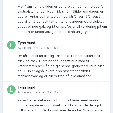
Mat fremme hele tiden er generelt en dårlig metode for
småspiste hunder. Noen få, små måltider om dagen er
bedre. Antar du har testet med vårfôr og råfôr også.
Jeg ville nå uansett tatt en tur til dyrlegen og utelukket
at det er noe galt, og få en profesjonell vurdering på om
hunden er undervektig eller bare naturlig tynn.
Tynn hund
Av
Lisen
·
Skrevet
%s, %s
De får mat til forskjellig tidspunkt. Hunden virker helt
frisk og rask. Ellers hadde jeg tatt hun med til
veterinæren alt. Når jeg gir henne godbiter vil hun alltid
ha. Hun er også lavere enn rasestandarden i
mankehøyde og er ellers liten på alle områder.
Tynn hund
Av
Lisen
·
Skrevet
%s, %s
Parasitter er det ikke da hun også lever med andre
hunder og de er normalvektige. Ellers hadde de også
blitt smitta. Hun får lik mat som de andre. Noen ganger