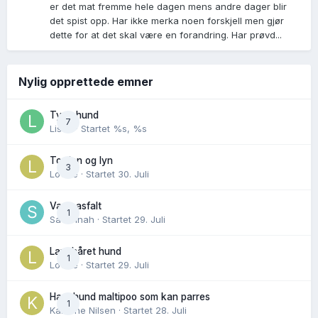
er det mat fremme hele dagen mens andre dager blir
det spist opp. Har ikke merka noen forskjell men gjør
dette for at det skal være en forandring. Har prøvd...
Nylig opprettede emner
Tynn hund
7
Lisen
· Startet
%s, %s
Torden og lyn
3
Lovise
· Startet
30. Juli
Varm asfalt
1
Savannah
· Startet
29. Juli
Langhåret hund
1
Lovise
· Startet
29. Juli
Hannhund maltipoo som kan parres
1
Karoline Nilsen
· Startet
28. Juli