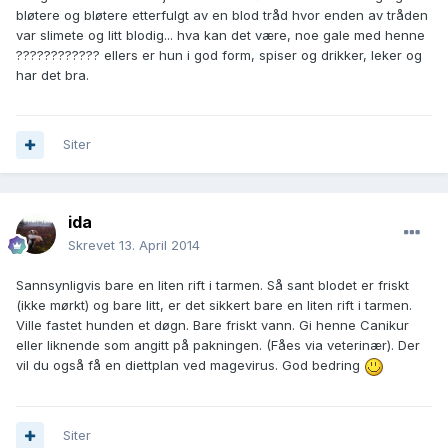
bløtere og bløtere etterfulgt av en blod tråd hvor enden av tråden
var slimete og litt blodig... hva kan det være, noe gale med henne
???????????? ellers er hun i god form, spiser og drikker, leker og
har det bra.
Siter
ida
Skrevet
13. April 2014
Sannsynligvis bare en liten rift i tarmen. Så sant blodet er friskt
(ikke mørkt) og bare litt, er det sikkert bare en liten rift i tarmen.
Ville fastet hunden et døgn. Bare friskt vann. Gi henne Canikur
eller liknende som angitt på pakningen. (Fåes via veterinær). Der
vil du også få en diettplan ved magevirus. God bedring
Siter