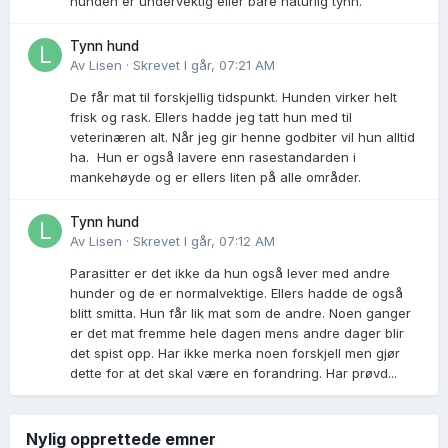
hunden er undervektig eller bare naturlig tynn.
Tynn hund
Av
Lisen
·
Skrevet
I går, 07:21 AM
De får mat til forskjellig tidspunkt. Hunden virker helt
frisk og rask. Ellers hadde jeg tatt hun med til
veterinæren alt. Når jeg gir henne godbiter vil hun alltid
ha. Hun er også lavere enn rasestandarden i
mankehøyde og er ellers liten på alle områder.
Tynn hund
Av
Lisen
·
Skrevet
I går, 07:12 AM
Parasitter er det ikke da hun også lever med andre
hunder og de er normalvektige. Ellers hadde de også
blitt smitta. Hun får lik mat som de andre. Noen ganger
er det mat fremme hele dagen mens andre dager blir
det spist opp. Har ikke merka noen forskjell men gjør
dette for at det skal være en forandring. Har prøvd...
Nylig opprettede emner