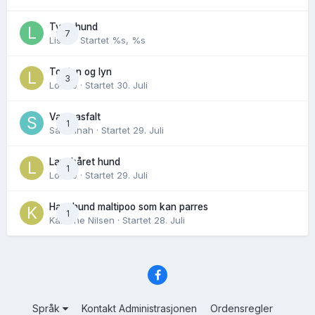
Tynn hund
7
Lisen
· Startet
%s, %s
Torden og lyn
3
Lovise
· Startet
30. Juli
Varm asfalt
1
Savannah
· Startet
29. Juli
Langhåret hund
1
Lovise
· Startet
29. Juli
Hannhund maltipoo som kan parres
1
Karoline Nilsen
· Startet
28. Juli
Språk
Kontakt Administrasjonen
Ordensregler