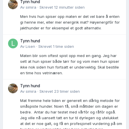
Tynn hund
Av
simira
·
Skrevet
12 minutter siden
Men hvis hun spiser opp maten er det vel bare å enten
gi henne mer, eller mer energirik mat? Høyenergifôr for
jakthunder er for eksempel et godt alternativ.
Tynn hund
Av
Lisen
·
Skrevet
1 time siden
Maten blir som oftest spist opp med en gang. Jeg har
sett at hun spiser både tørr for og vom men hun spiser
ikke nok siden hun fortsatt er undervektig. Skal bestille
en time hos vetrinæren.
Tynn hund
Av
simira
·
Skrevet
23 timer siden
Mat fremme hele tiden er generelt en dårlig metode for
småspiste hunder. Noen få, små måltider om dagen er
bedre. Antar du har testet med vårfôr og råfôr også.
Jeg ville nå uansett tatt en tur til dyrlegen og utelukket
at det er noe galt, og få en profesjonell vurdering på om