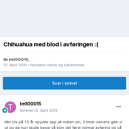
Chihuahua med blod i avføringen :(
Av
tm100015
,
13. April 2014
i
Hundens helse og sykdommer
Svar i emnet
tm100015
Skrevet
13. April 2014
Min chi på 1.5 år spydde opp all maten sin, 3 timer seinere gikk vi
ut og da hun skulle besje så kom det først normal avføring og så