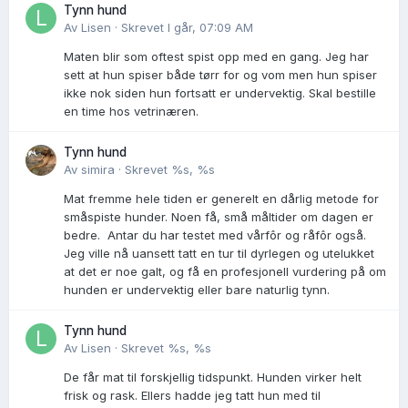
Tynn hund
Av
Lisen
·
Skrevet
I går, 07:09 AM
Maten blir som oftest spist opp med en gang. Jeg har
sett at hun spiser både tørr for og vom men hun spiser
ikke nok siden hun fortsatt er undervektig. Skal bestille
en time hos vetrinæren.
Tynn hund
Av
simira
·
Skrevet
%s, %s
Mat fremme hele tiden er generelt en dårlig metode for
småspiste hunder. Noen få, små måltider om dagen er
bedre. Antar du har testet med vårfôr og råfôr også.
Jeg ville nå uansett tatt en tur til dyrlegen og utelukket
at det er noe galt, og få en profesjonell vurdering på om
hunden er undervektig eller bare naturlig tynn.
Tynn hund
Av
Lisen
·
Skrevet
%s, %s
De får mat til forskjellig tidspunkt. Hunden virker helt
frisk og rask. Ellers hadde jeg tatt hun med til