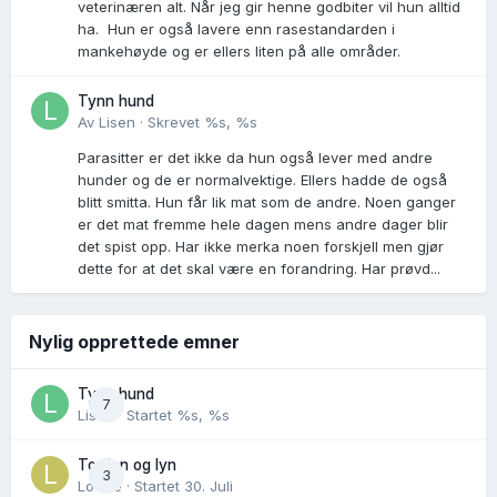
veterinæren alt. Når jeg gir henne godbiter vil hun alltid
ha. Hun er også lavere enn rasestandarden i
mankehøyde og er ellers liten på alle områder.
Tynn hund
Av
Lisen
·
Skrevet
%s, %s
Parasitter er det ikke da hun også lever med andre
hunder og de er normalvektige. Ellers hadde de også
blitt smitta. Hun får lik mat som de andre. Noen ganger
er det mat fremme hele dagen mens andre dager blir
det spist opp. Har ikke merka noen forskjell men gjør
dette for at det skal være en forandring. Har prøvd...
Nylig opprettede emner
Tynn hund
7
Lisen
· Startet
%s, %s
Torden og lyn
3
Lovise
· Startet
30. Juli