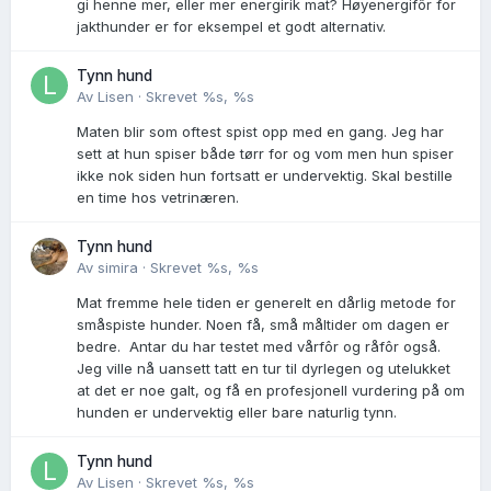
gi henne mer, eller mer energirik mat? Høyenergifôr for
jakthunder er for eksempel et godt alternativ.
Tynn hund
Av
Lisen
·
Skrevet
%s, %s
Maten blir som oftest spist opp med en gang. Jeg har
sett at hun spiser både tørr for og vom men hun spiser
ikke nok siden hun fortsatt er undervektig. Skal bestille
en time hos vetrinæren.
Tynn hund
Av
simira
·
Skrevet
%s, %s
Mat fremme hele tiden er generelt en dårlig metode for
småspiste hunder. Noen få, små måltider om dagen er
bedre. Antar du har testet med vårfôr og råfôr også.
Jeg ville nå uansett tatt en tur til dyrlegen og utelukket
at det er noe galt, og få en profesjonell vurdering på om
hunden er undervektig eller bare naturlig tynn.
Tynn hund
Av
Lisen
·
Skrevet
%s, %s