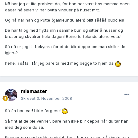
Nå har jeg et lite problem da, for han har vært hos mamma noen
dager nå siden vi har bytta vinduer på huset mitt.
Og nå har han og Putte (gamleundulaten) blitt såååå buddies!
De har til og med flytta inn i samme bur, og sitter å nusser og
bruser og skvatrer hele dagen! Reine turtelundulatene vettu!
Så nå er jeg litt bekymra for at de blir deppa om man skiller de
igjen..?
hehe.. i såfall får jeg bare ta med meg begge to hjem da
mixmaster
Skrevet
3. November 2008
Så fin han var! Likte fargene!
Så fint at de ble venner, bare han ikke blir deppa når du tar han
med deg som du sa.
Kjenner en som hadde undulat, først bare en men så kjøpte han