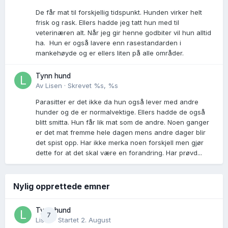
De får mat til forskjellig tidspunkt. Hunden virker helt
frisk og rask. Ellers hadde jeg tatt hun med til
veterinæren alt. Når jeg gir henne godbiter vil hun alltid
ha. Hun er også lavere enn rasestandarden i
mankehøyde og er ellers liten på alle områder.
Tynn hund
Av
Lisen
·
Skrevet
%s, %s
Parasitter er det ikke da hun også lever med andre
hunder og de er normalvektige. Ellers hadde de også
blitt smitta. Hun får lik mat som de andre. Noen ganger
er det mat fremme hele dagen mens andre dager blir
det spist opp. Har ikke merka noen forskjell men gjør
dette for at det skal være en forandring. Har prøvd...
Nylig opprettede emner
Tynn hund
7
Lisen
· Startet
2. August