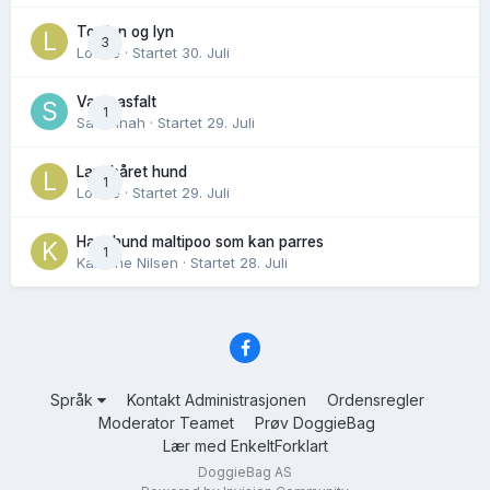
Torden og lyn
3
Lovise
· Startet
30. Juli
Varm asfalt
1
Savannah
· Startet
29. Juli
Langhåret hund
1
Lovise
· Startet
29. Juli
Hannhund maltipoo som kan parres
1
Karoline Nilsen
· Startet
28. Juli
Språk
Kontakt Administrasjonen
Ordensregler
Moderator Teamet
Prøv DoggieBag
Lær med EnkeltForklart
DoggieBag AS