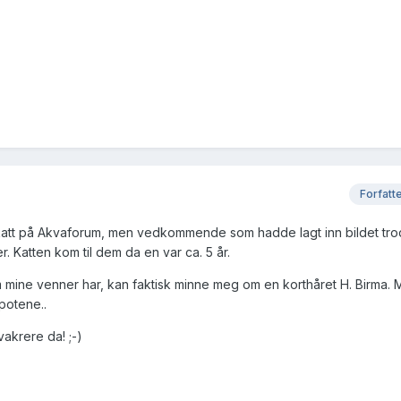
Forfatt
katt på Akvaforum, men vedkommende som hadde lagt inn bildet tro
. Katten kom til dem da en var ca. 5 år.
mine venner har, kan faktisk minne meg om en korthåret H. Birma. Med
potene..
vakrere da! ;-)