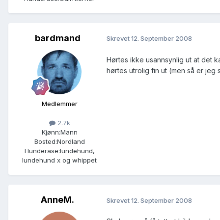
bardmand
Skrevet
12. September 2008
Hørtes ikke usannsynlig ut at det k
hørtes utrolig fin ut (men så er jeg 
Medlemmer
2.7k
Kjønn:
Mann
Bosted:
Nordland
Hunderase:
lundehund,
lundehund x og whippet
AnneM.
Skrevet
12. September 2008