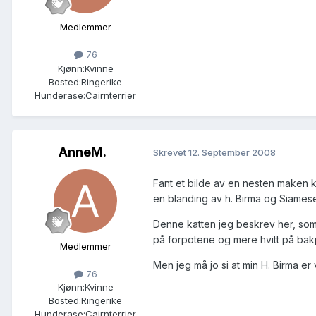
Medlemmer
76
Kjønn:
Kvinne
Bosted:
Ringerike
Hunderase:
Cairnterrier
AnneM.
Skrevet
12. September 2008
Fant et bilde av en nesten maken 
en blanding av h. Birma og Siameser
Denne katten jeg beskrev her, som 
på forpotene og mere hvitt på bak
Medlemmer
Men jeg må jo si at min H. Birma er 
76
Kjønn:
Kvinne
Bosted:
Ringerike
Hunderase:
Cairnterrier