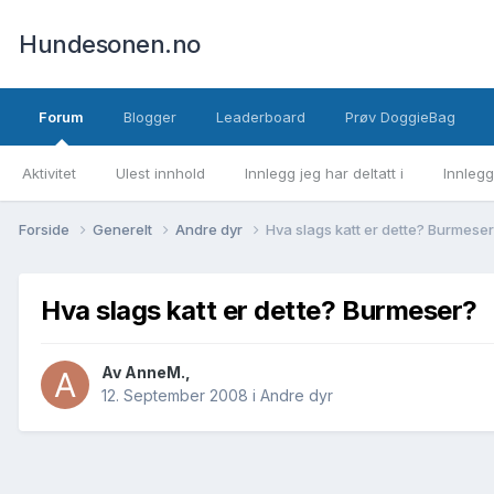
Hundesonen.no
Forum
Blogger
Leaderboard
Prøv DoggieBag
Aktivitet
Ulest innhold
Innlegg jeg har deltatt i
Innlegg
Forside
Generelt
Andre dyr
Hva slags katt er dette? Burmese
Hva slags katt er dette? Burmeser?
Av
AnneM.
,
12. September 2008
i
Andre dyr