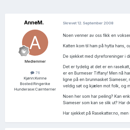
AnneM.
Skrevet
12. September 2008
Noen venner av oss fikk en voksen 
Katten kom til ham på hytta hans, 
De sjekket med dyreforeninger i dis
Medlemmer
Det er tydelig at det er en raseka
76
er en Burmeser Tiffany! Men nå har 
Kjønn:
Kvinne
ligne på en brunmasket Siameser, 
Bosted:
Ringerike
veldig søt og kjælen mot folk, og ma
Hunderase:
Cairnterrier
Noen her som har peiling? Kan enk
Siameser som kan se slik ut? Har de
Har sjekket på Rasekatter.no, men i