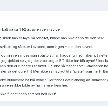
katt på ca. 1 1/2 år, av en venn av dem.
og siden han er mye på reisefot, kunne han ikke beholde den selv.
triktet, og så etter i avisene, men ingen meldt den savnet.
tt, og min vennindes mann påsto at han hadde funnet maken på nettet
jeg sjekket selv, og det viser seg at B.T. ikke har blå øyne! Ellers 
men den er rundere i ansiktet. Og ikke så mager som Siameseren hel
ler så det durer! :-) Men ikke så høylydt til å "prate" som min H. Bir
elte Burmesere ha blå øyne? Eller finnes det blanding av Burmeser
ssverre ikke bilde av ham å vise frem her...
kke funnet noen som ser helt lik ut!