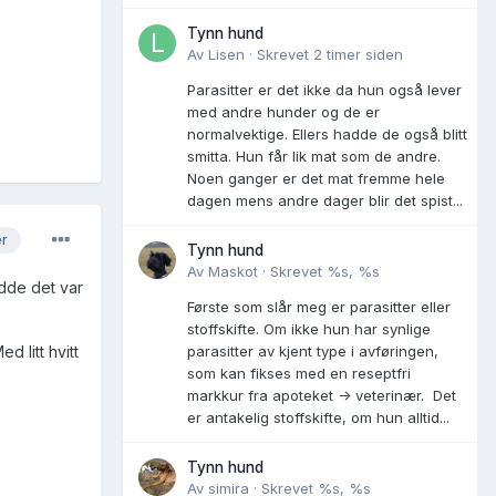
Tynn hund
Av
Lisen
·
Skrevet
2 timer siden
Parasitter er det ikke da hun også lever
med andre hunder og de er
normalvektige. Ellers hadde de også blitt
smitta. Hun får lik mat som de andre.
Noen ganger er det mat fremme hele
dagen mens andre dager blir det spist...
er
Tynn hund
Av
Maskot
·
Skrevet
%s, %s
dde det var
Første som slår meg er parasitter eller
stoffskifte. Om ikke hun har synlige
 litt hvitt
parasitter av kjent type i avføringen,
som kan fikses med en reseptfri
markkur fra apoteket -> veterinær. Det
er antakelig stoffskifte, om hun alltid...
Tynn hund
Av
simira
·
Skrevet
%s, %s