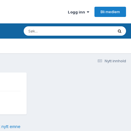
Bli medlem
Logg inn
Nytt innhold
t nytt emne