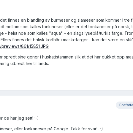
 det finnes en blanding av burmeser og siameser som kommer i tre f
t mellom som kalles tonkineser (eller er det tonkaneser på norsk, t
e - helst noe som kalles "aqua" - en slags lyseblå/turkis farge. Tror
llers finnes det britisk korthår i maskefarger - kan det være en slik
/previews/861/15851.JPG
ar spredt sine gener i huskattstammen slik at det har dukket opp m
rlig utbredt her til lands.
Forfatt
or de har jeg sett! :-)
neser, eller tonkaneser på Google. Takk for svar! :-)