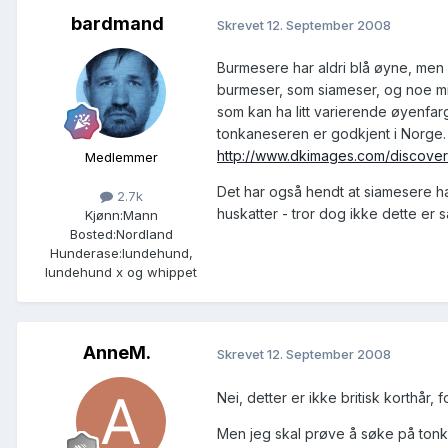
bardmand
Skrevet
12. September 2008
Burmesere har aldri blå øyne, men
burmeser, som siameser, og noe mid
som kan ha litt varierende øyenfarg
tonkaneseren er godkjent i Norge. E
http://www.dkimages.com/discover
Medlemmer
Det har også hendt at siamesere h
2.7k
huskatter - tror dog ikke dette er sæ
Kjønn:
Mann
Bosted:
Nordland
Hunderase:
lundehund,
lundehund x og whippet
AnneM.
Skrevet
12. September 2008
Nei, detter er ikke britisk korthår, f
Men jeg skal prøve å søke på tonki