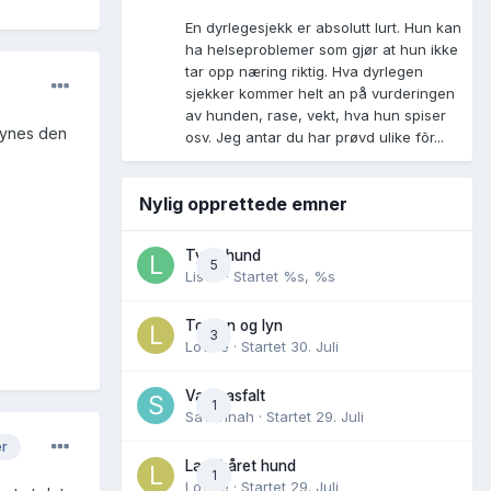
En dyrlegesjekk er absolutt lurt. Hun kan
ha helseproblemer som gjør at hun ikke
tar opp næring riktig. Hva dyrlegen
sjekker kommer helt an på vurderingen
av hunden, rase, vekt, hva hun spiser
 synes den
osv. Jeg antar du har prøvd ulike fõr...
Nylig opprettede emner
Tynn hund
5
Lisen
· Startet
%s, %s
Torden og lyn
3
Lovise
· Startet
30. Juli
Varm asfalt
1
Savannah
· Startet
29. Juli
er
Langhåret hund
1
Lovise
· Startet
29. Juli