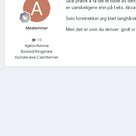
Skal prøve å få tatt et bilde av den
er vanskeligere enn på f.eks. Akvaf
Selv foretrekker jeg klart langhårs
Medlemmer
Men det er som du skriver: godt vi h
76
Kjønn:
Kvinne
Bosted:
Ringerike
Hunderase:
Cairnterrier