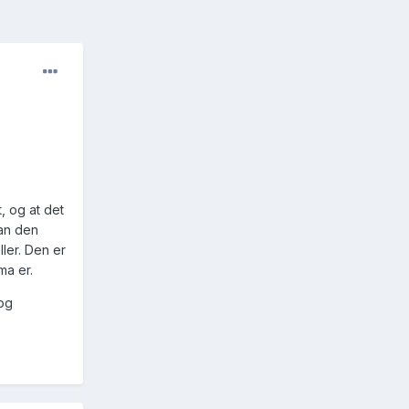
, og at det
kan den
ler. Den er
ma er.
 og