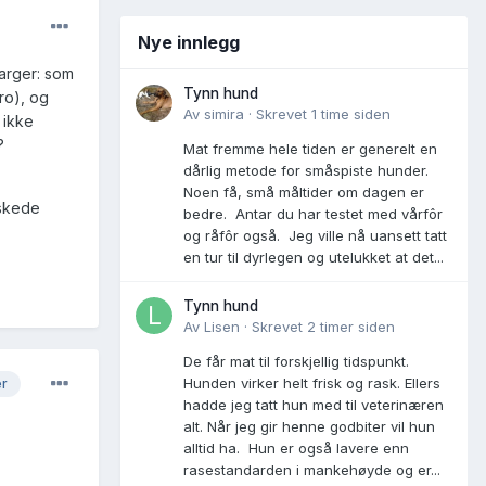
Nye innlegg
arger: som
Tynn hund
ro), og
Av
simira
·
Skrevet
1 time siden
 ikke
?
Mat fremme hele tiden er generelt en
dårlig metode for småspiste hunder.
Noen få, små måltider om dagen er
askede
bedre. Antar du har testet med vårfôr
og råfôr også. Jeg ville nå uansett tatt
en tur til dyrlegen og utelukket at det...
Tynn hund
Av
Lisen
·
Skrevet
2 timer siden
De får mat til forskjellig tidspunkt.
Hunden virker helt frisk og rask. Ellers
er
hadde jeg tatt hun med til veterinæren
alt. Når jeg gir henne godbiter vil hun
alltid ha. Hun er også lavere enn
rasestandarden i mankehøyde og er...