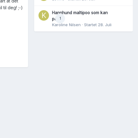
art at det
til deg! ;-)
Hannhund maltipoo som kan
1
parres
Karoline Nilsen
· Startet
28. Juli