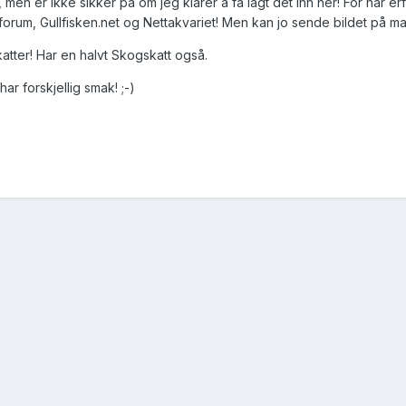
, men er ikke sikker på om jeg klarer å få lagt det inn her! For har erf
orum, Gullfisken.net og Nettakvariet! Men kan jo sende bildet på mail 
katter! Har en halvt Skogskatt også.
ar forskjellig smak! ;-)