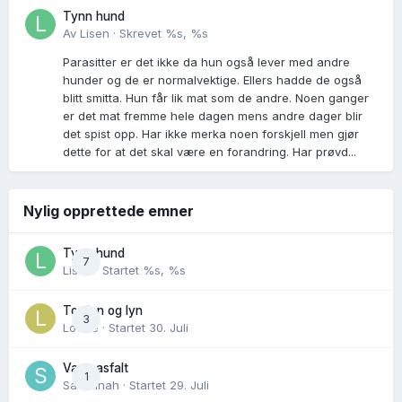
Tynn hund
Av
Lisen
·
Skrevet
%s, %s
Parasitter er det ikke da hun også lever med andre
hunder og de er normalvektige. Ellers hadde de også
blitt smitta. Hun får lik mat som de andre. Noen ganger
er det mat fremme hele dagen mens andre dager blir
det spist opp. Har ikke merka noen forskjell men gjør
dette for at det skal være en forandring. Har prøvd...
Nylig opprettede emner
Tynn hund
7
Lisen
· Startet
%s, %s
Torden og lyn
3
Lovise
· Startet
30. Juli
Varm asfalt
1
Savannah
· Startet
29. Juli