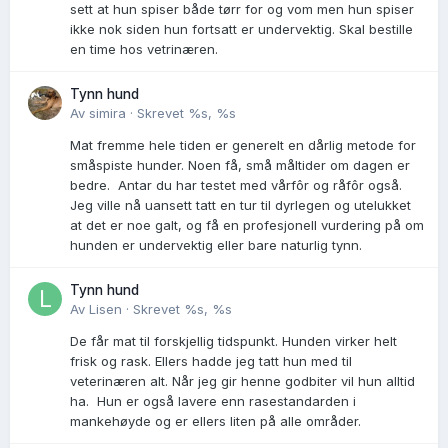
sett at hun spiser både tørr for og vom men hun spiser
ikke nok siden hun fortsatt er undervektig. Skal bestille
en time hos vetrinæren.
Tynn hund
Av
simira
·
Skrevet
%s, %s
Mat fremme hele tiden er generelt en dårlig metode for
småspiste hunder. Noen få, små måltider om dagen er
bedre. Antar du har testet med vårfôr og råfôr også.
Jeg ville nå uansett tatt en tur til dyrlegen og utelukket
at det er noe galt, og få en profesjonell vurdering på om
hunden er undervektig eller bare naturlig tynn.
Tynn hund
Av
Lisen
·
Skrevet
%s, %s
De får mat til forskjellig tidspunkt. Hunden virker helt
frisk og rask. Ellers hadde jeg tatt hun med til
veterinæren alt. Når jeg gir henne godbiter vil hun alltid
ha. Hun er også lavere enn rasestandarden i
mankehøyde og er ellers liten på alle områder.