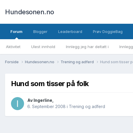
Hundesonen.no
Forum
Blogger
Leaderboard
Prøv DoggieBag
Aktivitet
Ulest innhold
Innlegg jeg har deltatt i
Innlegg
Forside
Hundesonen.no
Trening og adferd
Hund som tisser p
Hund som tisser på folk
Av
Ingerline
,
6. September 2008
i
Trening og adferd