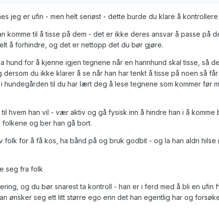
nes jeg er ufin - men helt seriøst - dette burde du klare å kontroller
kan komme til å tisse på dem - det er ikke deres ansvar å passe på det
elt å forhindre, og det er nettopp det du bør gjøre.
ha hund for å kjenne igjen tegnene når en hannhund skal tisse, så de
dersom du ikke klarer å se når han har tenkt å tisse på noen så få
 i hundegården til du har lært deg å lese tegnene som kommer før m
rt til hvem han vil - vær aktiv og gå fysisk inn å hindre han i å komme bo
g folkene og ber han gå bort.
av folk for å få kos, ha bånd på og bruk godbit - og la han aldri hils
ne seg fra folk
ing, og du bør snarest ta kontroll - han er i ferd med å bli en ufin f
han ønsker seg ett litt større ego enn det han egentlig har og forsø