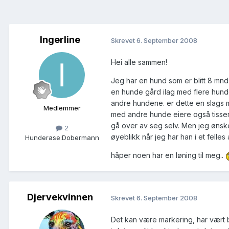
Ingerline
Skrevet
6. September 2008
Hei alle sammen!
Jeg har en hund som er blitt 8 mnd
en hunde gård ilag med flere hunde
andre hundene. er dette en slags m
Medlemmer
med andre hunde eiere også tisser
gå over av seg selv. Men jeg ønsker
2
øyeblikk når jeg har han i et felle
Hunderase:
Dobermann
håper noen har en løning til meg..
Djervekvinnen
Skrevet
6. September 2008
Det kan være markering, har vært b