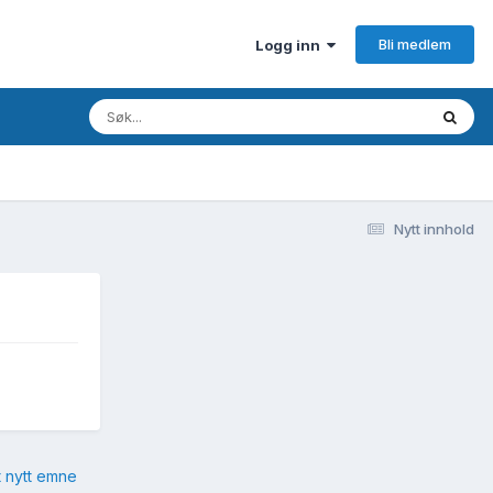
Bli medlem
Logg inn
Nytt innhold
t nytt emne