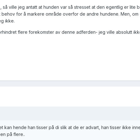
så ville jeg antatt at hunden var så stresset at den egentlig er lite 
annet behov for å markere område overfor de andre hundene. Men, om
eg ikke.
forhindret flere forekomster av denne adferden- jeg ville absolutt ik
det kan hende han tisser på di slik at de er advart, han tisser ikke inn
en på flere..