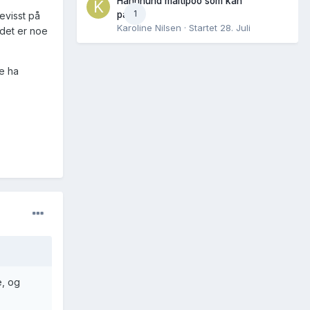
Hannhund maltipoo som kan
1
parres
bevisst på
Karoline Nilsen
· Startet
28. Juli
 det er noe
ke ha
e, og