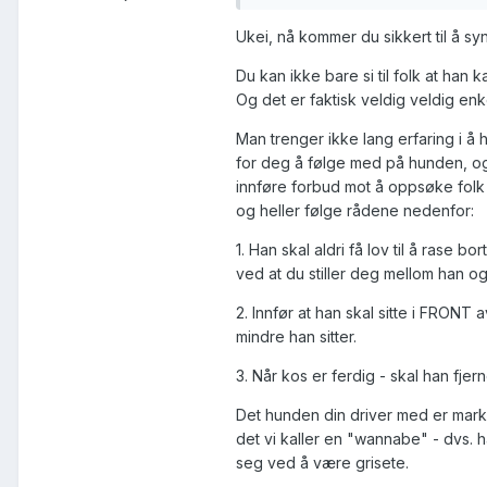
Ukei, nå kommer du sikkert til å sy
Du kan ikke bare si til folk at han 
Og det er faktisk veldig veldig enk
Man trenger ikke lang erfaring i å 
for deg å følge med på hunden, og 
innføre forbud mot å oppsøke folk
og heller følge rådene nedenfor:
1. Han skal aldri få lov til å rase bo
ved at du stiller deg mellom han o
2. Innfør at han skal sitte i FRONT 
mindre han sitter.
3. Når kos er ferdig - skal han fjer
Det hunden din driver med er marker
det vi kaller en "wannabe" - dvs. 
seg ved å være grisete.