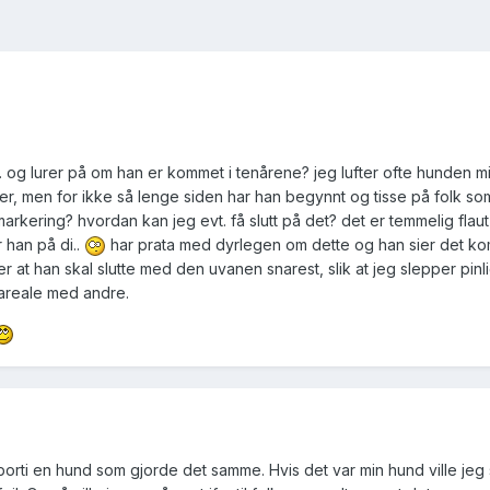
. og lurer på om han er kommet i tenårene? jeg lufter ofte hunden mi
r, men for ikke så lenge siden har han begynnt og tisse på folk so
arkering? hvordan kan jeg evt. få slutt på det? det er temmelig flau
 han på di..
har prata med dyrlegen om dette og han sier det ko
 at han skal slutte med den uvanen snarest, slik at jeg slepper pinl
s areale med andre.
orti en hund som gjorde det samme. Hvis det var min hund ville jeg s