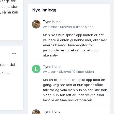
sjangs for
m at hunden
Nye innlegg
, så nå kan
Tynn hund
Av
simira
·
Skrevet
9 timer siden
Men hvis hun spiser opp maten er det
vel bare å enten gi henne mer, eller mer
energirik mat? Høyenergifôr for
jakthunder er for eksempel et godt
alternativ.
rson, det
Tynn hund
Av
Lisen
·
Skrevet
10 timer siden
så har
Maten blir som oftest spist opp med en
gang. Jeg har sett at hun spiser både
tørr for og vom men hun spiser ikke nok
siden hun fortsatt er undervektig. Skal
bestille en time hos vetrinæren.
Tynn hund