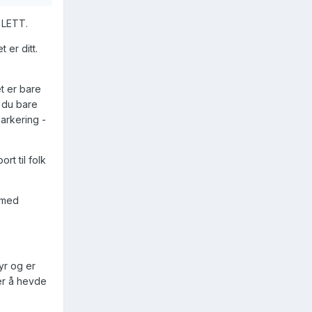
e LETT.
 er ditt.
t er bare
r du bare
arkering -
rt til folk
e med
yr og er
ker å hevde