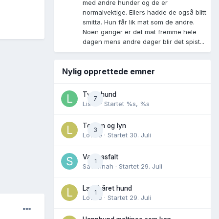
med andre hunder og de er
normalvektige. Ellers hadde de også blitt
smitta. Hun får lik mat som de andre.
Noen ganger er det mat fremme hele
dagen mens andre dager blir det spist...
Nylig opprettede emner
Tynn hund
7
Lisen
· Startet
%s, %s
Torden og lyn
3
Lovise
· Startet
30. Juli
Varm asfalt
1
Savannah
· Startet
29. Juli
Langhåret hund
1
Lovise
· Startet
29. Juli