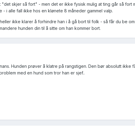
t "det skjer så fort" - men det er ikke fysisk mulig at ting går så fort
 - i alle fall ikke hos en klønete 8 måneder gammel valp.
ller ikke klarer å forhindre han i å gå bort til folk - så får du be om
mandere hunden din til å sitte om han kommer bort.
ans. Hunden prøver å klatre på rangstigen. Den bør absolutt ikke få 
t problem med en hund som tror han er sjef..