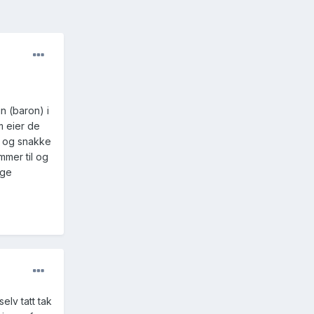
n (baron) i
m eier de
t og snakke
mmer til og
ige
elv tatt tak