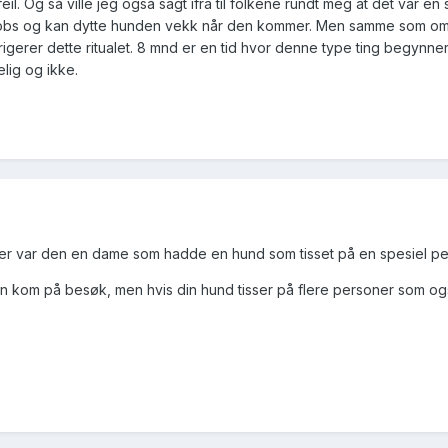
eil. Og så ville jeg også sagt ifra til folkene rundt meg at det var en 
 de obs og kan dytte hunden vekk når den kommer. Men samme som o
gerer dette ritualet. 8 mnd er en tid hvor denne type ting begynner
lig og ikke.
der var den en dame som hadde en hund som tisset på en spesiel pe
han kom på besøk, men hvis din hund tisser på flere personer som og