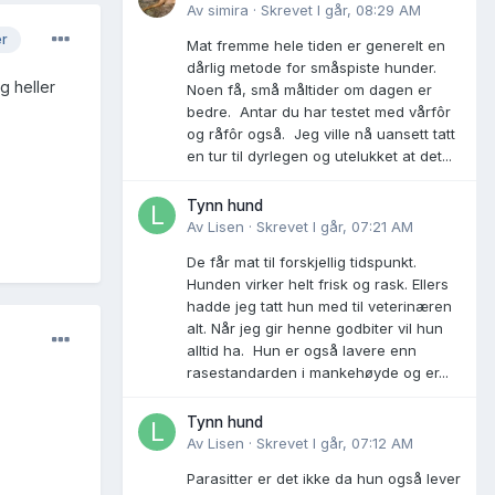
Av
simira
·
Skrevet
I går, 08:29 AM
er
Mat fremme hele tiden er generelt en
dårlig metode for småspiste hunder.
og heller
Noen få, små måltider om dagen er
bedre. Antar du har testet med vårfôr
og råfôr også. Jeg ville nå uansett tatt
en tur til dyrlegen og utelukket at det...
Tynn hund
Av
Lisen
·
Skrevet
I går, 07:21 AM
De får mat til forskjellig tidspunkt.
Hunden virker helt frisk og rask. Ellers
hadde jeg tatt hun med til veterinæren
alt. Når jeg gir henne godbiter vil hun
alltid ha. Hun er også lavere enn
rasestandarden i mankehøyde og er...
Tynn hund
Av
Lisen
·
Skrevet
I går, 07:12 AM
Parasitter er det ikke da hun også lever