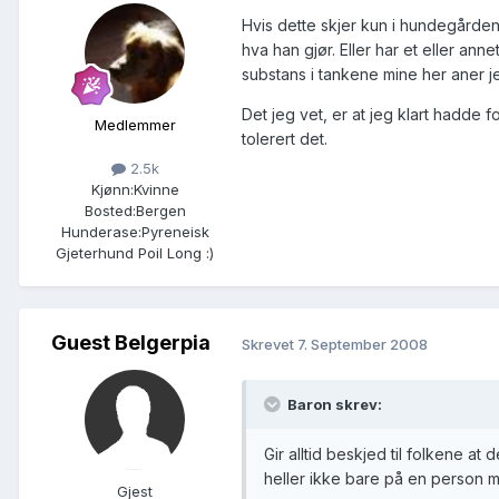
Hvis dette skjer kun i hundegården, 
hva han gjør. Eller har et eller 
substans i tankene mine her aner j
Det jeg vet, er at jeg klart hadde 
Medlemmer
tolerert det.
2.5k
Kjønn:
Kvinne
Bosted:
Bergen
Hunderase:
Pyreneisk
Gjeterhund Poil Long :)
Guest Belgerpia
Skrevet
7. September 2008
Baron skrev:
Gir alltid beskjed til folkene at 
heller ikke bare på en person m
Gjest