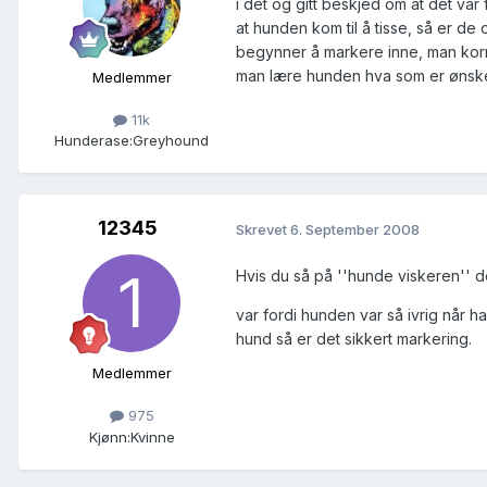
i det og gitt beskjed om at det var f
at hunden kom til å tisse, så er
begynner å markere inne, man korri
man lære hunden hva som er ønske
Medlemmer
11k
Hunderase:
Greyhound
12345
Skrevet
6. September 2008
Hvis du så på ''hunde viskeren'' 
var fordi hunden var så ivrig når 
hund så er det sikkert markering.
Medlemmer
975
Kjønn:
Kvinne