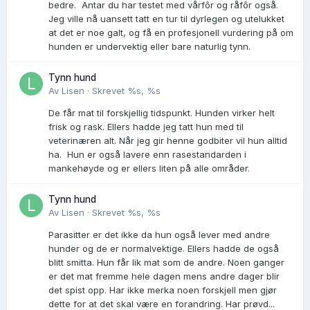
bedre. Antar du har testet med vårfôr og råfôr også.
Jeg ville nå uansett tatt en tur til dyrlegen og utelukket
at det er noe galt, og få en profesjonell vurdering på om
hunden er undervektig eller bare naturlig tynn.
Tynn hund
Av
Lisen
·
Skrevet
%s, %s
De får mat til forskjellig tidspunkt. Hunden virker helt
frisk og rask. Ellers hadde jeg tatt hun med til
veterinæren alt. Når jeg gir henne godbiter vil hun alltid
ha. Hun er også lavere enn rasestandarden i
mankehøyde og er ellers liten på alle områder.
Tynn hund
Av
Lisen
·
Skrevet
%s, %s
Parasitter er det ikke da hun også lever med andre
hunder og de er normalvektige. Ellers hadde de også
blitt smitta. Hun får lik mat som de andre. Noen ganger
er det mat fremme hele dagen mens andre dager blir
det spist opp. Har ikke merka noen forskjell men gjør
dette for at det skal være en forandring. Har prøvd...