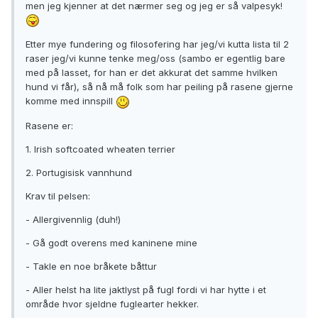
men jeg kjenner at det nærmer seg og jeg er så valpesyk!
Etter mye fundering og filosofering har jeg/vi kutta lista til 2
raser jeg/vi kunne tenke meg/oss (sambo er egentlig bare
med på lasset, for han er det akkurat det samme hvilken
hund vi får), så nå må folk som har peiling på rasene gjerne
komme med innspill
Rasene er:
1. Irish softcoated wheaten terrier
2. Portugisisk vannhund
Krav til pelsen:
- Allergivennlig (duh!)
- Gå godt overens med kaninene mine
- Takle en noe bråkete båttur
- Aller helst ha lite jaktlyst på fugl fordi vi har hytte i et
område hvor sjeldne fuglearter hekker.