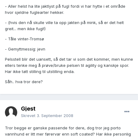
- Aller helst ha lite jaktlyst på fugl fordi vi har hytte i et område
hvor sjeldne fuglearter hekker.
- (hvis den nå skulle ville ta opp jakten på mink, så er det helt
greit... men ikke fugl!)
- Tåle vinter-Tromsø
- Gemyttmessig: jevn
Pelsstell blir det uansett, så det tar vi som det kommer, men kunne
ellers tenke meg å prøve/bruke pelsen til agility og kanskje spor.
Har ikke tatt stilling til utstilling enda.
Såh.. hva tror dere?
Gjest
Skrevet
3. September 2008
Tror begge er ganske passende for dere, dog tror jeg porto
vannhund er litt mer førervar enn soft coated? Har ikke personlig