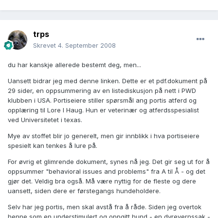
trps
Skrevet
4. September 2008
du har kanskje allerede bestemt deg, men...
Uansett bidrar jeg med denne linken. Dette er et pdf.dokument på
29 sider, en oppsummering av en listediskusjon på nett i PWD
klubben i USA. Portiseiere stiller spørsmål ang portis atferd og
opplæring til Lore I Haug. Hun er veterinær og atferdsspesialist
ved Universitetet i texas.
Mye av stoffet blir jo generelt, men gir innblikk i hva portiseiere
spesielt kan tenkes å lure på.
For øvrig et glimrende dokument, synes nå jeg. Det gir seg ut for å
oppsummer "behavioral issues and problems" fra A til Å - og det
gjør det. Veldig bra også. Må være nyttig for de fleste og dere
uansett, siden dere er førstegangs hundeholdere.
Selv har jeg portis, men skal avstå fra å råde. Siden jeg overtok
henne som en understimulert og oppgitt hund - en dyrevernssak -