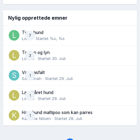
Nylig opprettede emner
Tynn hund
7
Lisen
· Startet
%s, %s
Torden og lyn
3
Lovise
· Startet
30. Juli
Varm asfalt
1
Savannah
· Startet
29. Juli
Langhåret hund
1
Lovise
· Startet
29. Juli
Hannhund maltipoo som kan parres
1
Karoline Nilsen
· Startet
28. Juli