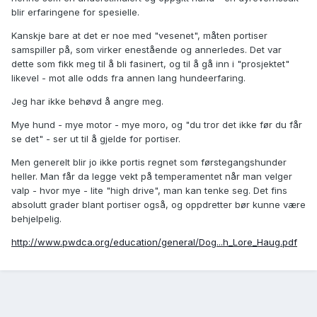
blir erfaringene for spesielle.
Kanskje bare at det er noe med "vesenet", måten portiser
samspiller på, som virker enestående og annerledes. Det var
dette som fikk meg til å bli fasinert, og til å gå inn i "prosjektet"
likevel - mot alle odds fra annen lang hundeerfaring.
Jeg har ikke behøvd å angre meg.
Mye hund - mye motor - mye moro, og "du tror det ikke før du får
se det" - ser ut til å gjelde for portiser.
Men generelt blir jo ikke portis regnet som førstegangshunder
heller. Man får da legge vekt på temperamentet når man velger
valp - hvor mye - lite "high drive", man kan tenke seg. Det fins
absolutt grader blant portiser også, og oppdretter bør kunne være
behjelpelig.
http://www.pwdca.org/education/general/Dog...h_Lore_Haug.pdf