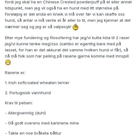
fordi jeg skal ha en Chinese Crested powderpuff på et eller annet
tidspunkt, men jeg vil også ha en hund med litt størrelse på.
Foreløpig er det enda en kneik vi må over før vi kan skaffe oss
hund, så antar vi må vente et år eller to til, men jeg kjenner at det
nærmer seg og jeg er så valpesyk!
Etter mye fundering og filosofering har jeg/vi kutta lista til 2 raser
jeg/vi kunne tenke meg/oss (sambo er egentlig bare med på
lasset, for han er det akkurat det samme hvilken hund vi får), så
nå må folk som har peiling på rasene gjerne komme med innspill
Rasene er:
1. Irish softcoated wheaten terrier
2. Portugisisk vannhund
Krav til pelsen:
- Allergivennlig (duh!)
- Gå godt overens med kaninene mine
- Takle en noe bråkete båttur