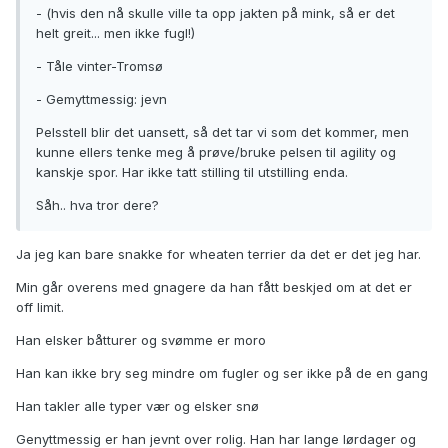
- (hvis den nå skulle ville ta opp jakten på mink, så er det
helt greit... men ikke fugl!)
- Tåle vinter-Tromsø
- Gemyttmessig: jevn
Pelsstell blir det uansett, så det tar vi som det kommer, men
kunne ellers tenke meg å prøve/bruke pelsen til agility og
kanskje spor. Har ikke tatt stilling til utstilling enda.
Såh.. hva tror dere?
Ja jeg kan bare snakke for wheaten terrier da det er det jeg har.
Min går overens med gnagere da han fått beskjed om at det er
off limit.
Han elsker båtturer og svømme er moro
Han kan ikke bry seg mindre om fugler og ser ikke på de en gang
Han takler alle typer vær og elsker snø
Genyttmessig er han jevnt over rolig. Han har lange lørdager og