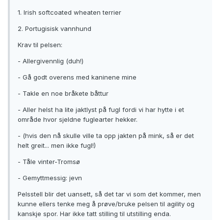
1. Irish softcoated wheaten terrier
2. Portugisisk vannhund
Krav til pelsen:
- Allergivennlig (duh!)
- Gå godt overens med kaninene mine
- Takle en noe bråkete båttur
- Aller helst ha lite jaktlyst på fugl fordi vi har hytte i et
område hvor sjeldne fuglearter hekker.
- (hvis den nå skulle ville ta opp jakten på mink, så er det
helt greit... men ikke fugl!)
- Tåle vinter-Tromsø
- Gemyttmessig: jevn
Pelsstell blir det uansett, så det tar vi som det kommer, men
kunne ellers tenke meg å prøve/bruke pelsen til agility og
kanskje spor. Har ikke tatt stilling til utstilling enda.