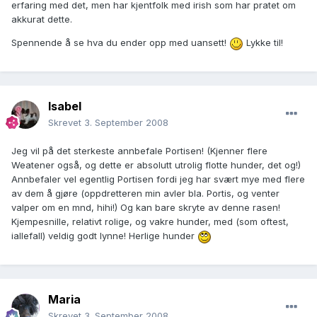
erfaring med det, men har kjentfolk med irish som har pratet om
akkurat dette.
Spennende å se hva du ender opp med uansett!
Lykke til!
Isabel
Skrevet
3. September 2008
Jeg vil på det sterkeste annbefale Portisen! (Kjenner flere
Weatener også, og dette er absolutt utrolig flotte hunder, det og!)
Annbefaler vel egentlig Portisen fordi jeg har svært mye med flere
av dem å gjøre (oppdretteren min avler bla. Portis, og venter
valper om en mnd, hihi!) Og kan bare skryte av denne rasen!
Kjempesnille, relativt rolige, og vakre hunder, med (som oftest,
iallefall) veldig godt lynne! Herlige hunder
Maria
Skrevet
3. September 2008