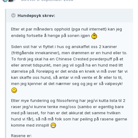
Hundepsyk skrev:
Etter et par måneders opphold (pga null internett) kan jeg
endelig fortsette å henge på sonen igjen
Siden sist har vi flyttet i hus og anskaffet oss 2 kaniner
(frittgående innekaniner), men drømmen er en hund eller to.
To fordi jeg skal ha en Chinese Crested powderpuff på et
eller annet tidspunkt, men jeg vil også ha en hund med litt
størrelse på. Foreløpig er det enda en kneik vi må over før vi
kan skaffe oss hund, så antar vi må vente et år eller to til,
men jeg kjenner at det nærmer seg og jeg er så valpesyk!
Etter mye fundering og filosofering har jeg/vi kutta lista til 2
raser jeg/vi kunne tenke meg/oss (sambo er egentlig bare
med på lasset, for han er det akkurat det samme hvilken
hund vi får), så nå må folk som har peiling på rasene gjerne
komme med innspill
Rasene er: