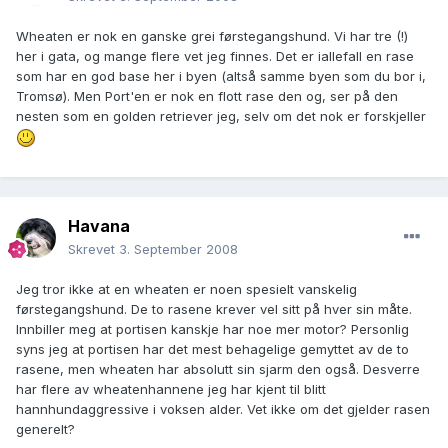
Wheaten er nok en ganske grei førstegangshund. Vi har tre (!)
her i gata, og mange flere vet jeg finnes. Det er iallefall en rase
som har en god base her i byen (altså samme byen som du bor i,
Tromsø). Men Port'en er nok en flott rase den og, ser på den
nesten som en golden retriever jeg, selv om det nok er forskjeller
Havana
Skrevet
3. September 2008
Jeg tror ikke at en wheaten er noen spesielt vanskelig
førstegangshund. De to rasene krever vel sitt på hver sin måte.
Innbiller meg at portisen kanskje har noe mer motor? Personlig
syns jeg at portisen har det mest behagelige gemyttet av de to
rasene, men wheaten har absolutt sin sjarm den også. Desverre
har flere av wheatenhannene jeg har kjent til blitt
hannhundaggressive i voksen alder. Vet ikke om det gjelder rasen
generelt?