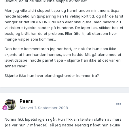
løpetid, og at de skal kunne slappe av for det.
Men jeg ville aldri sluppet tispa og hannhunden min, mens tispa
hadde løpetid. En tjuvparring kan ta veldig kort tid, og når de først
henger er det INGENTING du kan eller skal gjøre, med mindre du
vil risikere fysiske skader på hundene. De løper løs, stikker bak ei
busk, og brått har du et problem. Eller åtte-ti, alt ettersom hvor
mange valper som kommer...
Den beste kommentaren jeg har hørt, er nok fra hun som ikke
skjønte at hannhunden hennes, som hadde fått gå alene med ei
løpetidstispe, hadde parret tispa - skjønte han ikke at det var en
annen rase?
Skjønte ikke hun hvor blandingshunder kommer fra?
Peers
Skrevet
7. September 2008
Norma fikk løpetid igjen i går. Hun fikk sin første i slutten av mars
(da var hun 7 måneder), så jeg hadde egentlig håpet hun skulle