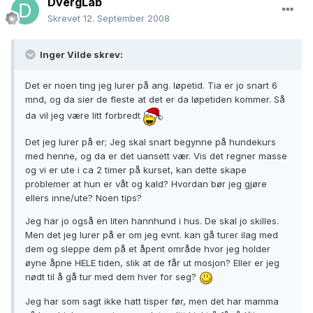
DvergLab
Skrevet
12. September 2008
Inger Vilde skrev:
Det er noen ting jeg lurer på ang. løpetid. Tia er jo snart 6
mnd, og da sier de fleste at det er da løpetiden kommer. Så
da vil jeg være litt forbredt
Det jeg lurer på er; Jeg skal snart begynne på hundekurs
med henne, og da er det uansett vær. Vis det regner masse
og vi er ute i ca 2 timer på kurset, kan dette skape
problemer at hun er våt og kald? Hvordan bør jeg gjøre
ellers inne/ute? Noen tips?
Jeg har jo også en liten hannhund i hus. De skal jo skilles.
Men det jeg lurer på er om jeg evnt. kan gå turer ilag med
dem og sleppe dem på et åpent område hvor jeg holder
øyne åpne HELE tiden, slik at de får ut mosjon? Eller er jeg
nødt til å gå tur med dem hver for seg?
Jeg har som sagt ikke hatt tisper før, men det har mamma