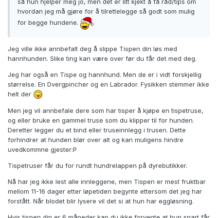
så hun hjelper meg jo, men det er litt kjekt å få råd/tips om
hvordan jeg må gjøre for å tilrettelegge så godt som mulig
for begge hundene.
Jeg ville ikke annbefalt deg å slippe Tispen din løs med
hannhunden. Slike ting kan være over før du får det med deg.
Jeg har også en Tispe og hannhund. Men de er i vidt forskjellig
størrelse. En Dvergpincher og en Labrador. Fysikken stemmer ikke
helt der
Men jeg vil annbefale dere som har tisper å kjøpe en tispetruse,
og eller bruke en gammel truse som du klipper til for hunden.
Deretter legger du et bind eller truseinnlegg i trusen. Dette
forhindrer at hunden blør over alt og kan muligens hindre
uvedkommne gjester:P
Tispetruser får du for rundt hundrelappen på dyrebutikker.
Nå har jeg ikke lest alle innleggene, men Tispen er mest fruktbar
mellom 11-16 dager etter løpetiden begynte ettersom det jeg har
forstått. Når blodet blir lysere vil det si at hun har eggløsning.
Hvis tispen din er 6 måneder kan du ikke forvente at hun snart får