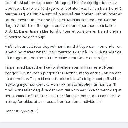
"ståtid". Altså, en tispe som får løpetid har forskjellige faser av
løpetiden. De første 10 dagene er det liten vits for en hannhund å
nærme seg, da blir de satt på plass så det holder. Hannhunder er
for det meste underlegne til tisper. MEN mellom ca den 10ende
dagen å rundt en 5 dager fremover har tispen noe som kalles
STÅTID. Da er tispen klar for å bli parret og inviterer hannhunden
til parring av egen vilje.
MEN, vil uansett ikke sluppet hannhund å tispe sammen under en
løpetid no matter what! En tjuvparring skjer på 1-2-3, å henger de
så henger de, da kan du ikke skille dem før de er ferdige.
Tisper med løpetid er like forskjellige som vi kvinner er. Noen
trenger ikke ha noen plager eller uvaner, mens andre kan ha det
så det holder. Tispa til mine foreldre blir ufattelig kosete, å vil ha
fryktelig mye nærkontakt. Hun fikk første løpetid når hun var 11
mnd. Anbefaler deg å ta det som det kommer, ikke forvent deg at
den kommer når du tror eller har fått i tips om at den kommer av
andre, for akkurat som oss så er hundene individuelle!
Uansett, lykke til :-)