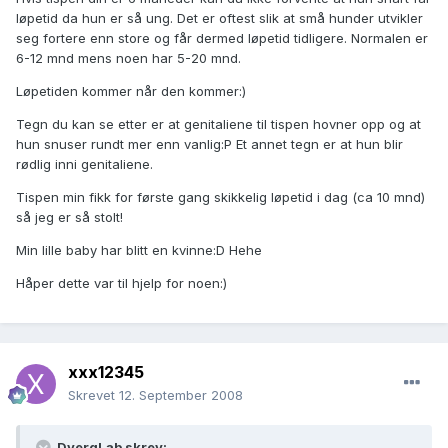
løpetid da hun er så ung. Det er oftest slik at små hunder utvikler
seg fortere enn store og får dermed løpetid tidligere. Normalen er
6-12 mnd mens noen har 5-20 mnd.
Løpetiden kommer når den kommer:)
Tegn du kan se etter er at genitaliene til tispen hovner opp og at
hun snuser rundt mer enn vanlig:P Et annet tegn er at hun blir
rødlig inni genitaliene.
Tispen min fikk for første gang skikkelig løpetid i dag (ca 10 mnd)
så jeg er så stolt!
Min lille baby har blitt en kvinne:D Hehe
Håper dette var til hjelp for noen:)
xxx12345
Skrevet
12. September 2008
DvergLab skrev: