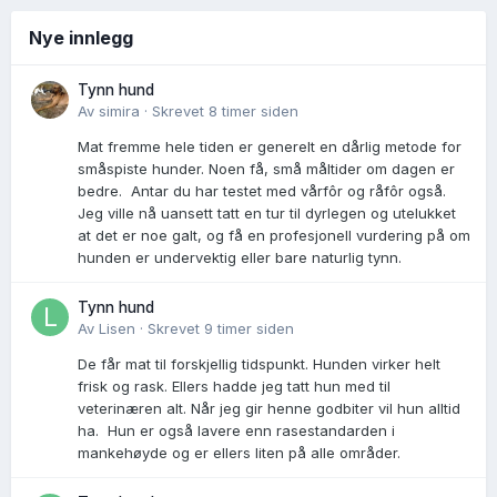
Nye innlegg
Tynn hund
Av
simira
·
Skrevet
8 timer siden
Mat fremme hele tiden er generelt en dårlig metode for
småspiste hunder. Noen få, små måltider om dagen er
bedre. Antar du har testet med vårfôr og råfôr også.
Jeg ville nå uansett tatt en tur til dyrlegen og utelukket
at det er noe galt, og få en profesjonell vurdering på om
hunden er undervektig eller bare naturlig tynn.
Tynn hund
Av
Lisen
·
Skrevet
9 timer siden
De får mat til forskjellig tidspunkt. Hunden virker helt
frisk og rask. Ellers hadde jeg tatt hun med til
veterinæren alt. Når jeg gir henne godbiter vil hun alltid
ha. Hun er også lavere enn rasestandarden i
mankehøyde og er ellers liten på alle områder.