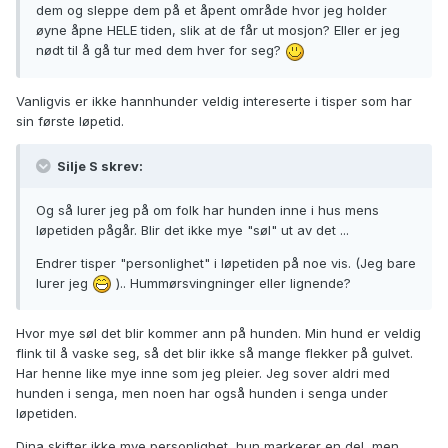
dem og sleppe dem på et åpent område hvor jeg holder
øyne åpne HELE tiden, slik at de får ut mosjon? Eller er jeg
nødt til å gå tur med dem hver for seg?
Vanligvis er ikke hannhunder veldig intereserte i tisper som har
sin første løpetid.
Silje S skrev:
Og så lurer jeg på om folk har hunden inne i hus mens
løpetiden pågår. Blir det ikke mye "søl" ut av det ...
Endrer tisper "personlighet" i løpetiden på noe vis. (Jeg bare
lurer jeg
).. Hummørsvingninger eller lignende?
Hvor mye søl det blir kommer ann på hunden. Min hund er veldig
flink til å vaske seg, så det blir ikke så mange flekker på gulvet.
Har henne like mye inne som jeg pleier. Jeg sover aldri med
hunden i senga, men noen har også hunden i senga under
løpetiden.
Dina skifter ikke mye personlighet, hun markerer en del, men