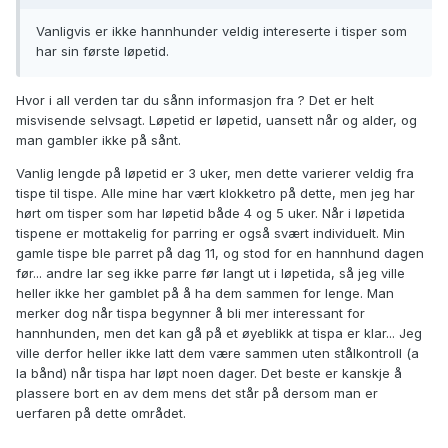
Vanligvis er ikke hannhunder veldig intereserte i tisper som
har sin første løpetid.
Hvor i all verden tar du sånn informasjon fra ? Det er helt
misvisende selvsagt. Løpetid er løpetid, uansett når og alder, og
man gambler ikke på sånt.
Vanlig lengde på løpetid er 3 uker, men dette varierer veldig fra
tispe til tispe. Alle mine har vært klokketro på dette, men jeg har
hørt om tisper som har løpetid både 4 og 5 uker. Når i løpetida
tispene er mottakelig for parring er også svært individuelt. Min
gamle tispe ble parret på dag 11, og stod for en hannhund dagen
før... andre lar seg ikke parre før langt ut i løpetida, så jeg ville
heller ikke her gamblet på å ha dem sammen for lenge. Man
merker dog når tispa begynner å bli mer interessant for
hannhunden, men det kan gå på et øyeblikk at tispa er klar... Jeg
ville derfor heller ikke latt dem være sammen uten stålkontroll (a
la bånd) når tispa har løpt noen dager. Det beste er kanskje å
plassere bort en av dem mens det står på dersom man er
uerfaren på dette området.