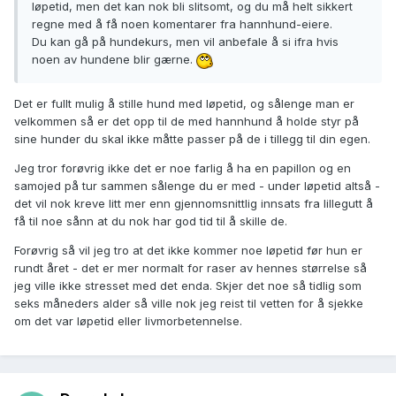
løpetid, men det kan nok bli slitsomt, og du må helt sikkert
regne med å få noen komentarer fra hannhund-eiere.
Du kan gå på hundekurs, men vil anbefale å si ifra hvis
noen av hundene blir gærne.
Det er fullt mulig å stille hund med løpetid, og sålenge man er
velkommen så er det opp til de med hannhund å holde styr på
sine hunder du skal ikke måtte passer på de i tillegg til din egen.
Jeg tror forøvrig ikke det er noe farlig å ha en papillon og en
samojed på tur sammen sålenge du er med - under løpetid altså -
det vil nok kreve litt mer enn gjennomsnittlig innsats fra lillegutt å
få til noe sånn at du nok har god tid til å skille de.
Forøvrig så vil jeg tro at det ikke kommer noe løpetid før hun er
rundt året - det er mer normalt for raser av hennes størrelse så
jeg ville ikke stresset med det enda. Skjer det noe så tidlig som
seks måneders alder så ville nok jeg reist til vetten for å sjekke
om det var løpetid eller livmorbetennelse.