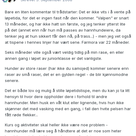
Bare en liten kommentar til trådstarter: Det er ikke vits i å vente på
løpetida, for det er ingen fasit når den kommer. "Valpen" er snart
13 måneder, og har ikke hatt sin første, og jeg tenker ytterst lite
på det (annet enn når hun må passes av hannhundeiere, da
tenker jeg at hun sikkert får den nå, på trass...) - men jeg vet også
at tispene i hennes linjer har vært sene. Farmora var 22 måneder.
Seks måneder ville også vært veldig tidlig på min rase, en eller
annen gang i løpet av juniorklasse er det vanligste.
Hunder av store raser (har ikke du samojed) kommer senere enn
raser av små raser, det er en gylden regel - de blir kjønnsmodne
senere.
Det er både lov og mulig å stille løpetidstispe, men du kan jo ta litt
hensyn til hvor dere oppholder dere i forhold til andre
hannhunder. Men husk en våt klut eller lignende, hvis hun ikke
skjønner det med vasking med en gang, i fall den hvite pelsen har
fått røde flekker...
Kurs og aktiviteter skal heller ikke være noe problem -
hannhunder må lære seg å håndtere at det er noe som heter