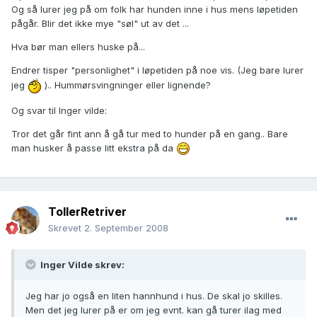
Og så lurer jeg på om folk har hunden inne i hus mens løpetiden
pågår. Blir det ikke mye "søl" ut av det ...
Hva bør man ellers huske på...
Endrer tisper "personlighet" i løpetiden på noe vis. (Jeg bare lurer
jeg
).. Hummørsvingninger eller lignende?
Og svar til Inger vilde:
Tror det går fint ann å gå tur med to hunder på en gang.. Bare
man husker å passe litt ekstra på da
TollerRetriver
Skrevet
2. September 2008
Inger Vilde skrev:
Jeg har jo også en liten hannhund i hus. De skal jo skilles.
Men det jeg lurer på er om jeg evnt. kan gå turer ilag med