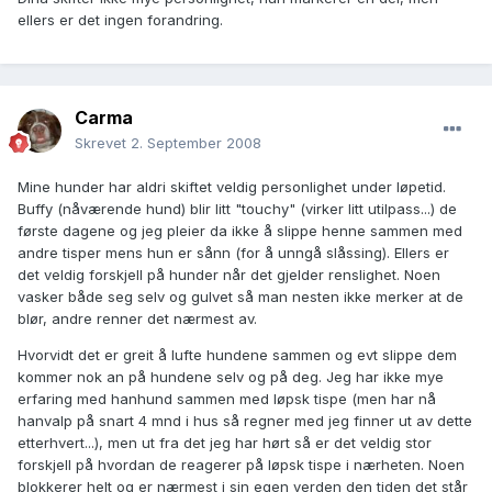
ellers er det ingen forandring.
Carma
Skrevet
2. September 2008
Mine hunder har aldri skiftet veldig personlighet under løpetid.
Buffy (nåværende hund) blir litt "touchy" (virker litt utilpass...) de
første dagene og jeg pleier da ikke å slippe henne sammen med
andre tisper mens hun er sånn (for å unngå slåssing). Ellers er
det veldig forskjell på hunder når det gjelder renslighet. Noen
vasker både seg selv og gulvet så man nesten ikke merker at de
blør, andre renner det nærmest av.
Hvorvidt det er greit å lufte hundene sammen og evt slippe dem
kommer nok an på hundene selv og på deg. Jeg har ikke mye
erfaring med hanhund sammen med løpsk tispe (men har nå
hanvalp på snart 4 mnd i hus så regner med jeg finner ut av dette
etterhvert...), men ut fra det jeg har hørt så er det veldig stor
forskjell på hvordan de reagerer på løpsk tispe i nærheten. Noen
blokkerer helt og er nærmest i sin egen verden den tiden det står