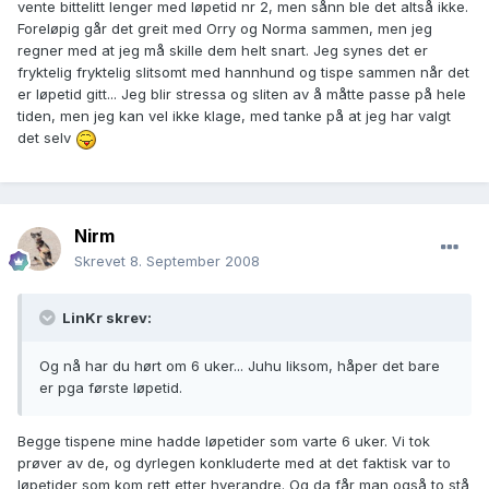
vente bittelitt lenger med løpetid nr 2, men sånn ble det altså ikke.
Foreløpig går det greit med Orry og Norma sammen, men jeg
regner med at jeg må skille dem helt snart. Jeg synes det er
fryktelig fryktelig slitsomt med hannhund og tispe sammen når det
er løpetid gitt... Jeg blir stressa og sliten av å måtte passe på hele
tiden, men jeg kan vel ikke klage, med tanke på at jeg har valgt
det selv
Nirm
Skrevet
8. September 2008
LinKr skrev:
Og nå har du hørt om 6 uker... Juhu liksom, håper det bare
er pga første løpetid.
Begge tispene mine hadde løpetider som varte 6 uker. Vi tok
prøver av de, og dyrlegen konkluderte med at det faktisk var to
løpetider som kom rett etter hverandre. Og da får man også to stå