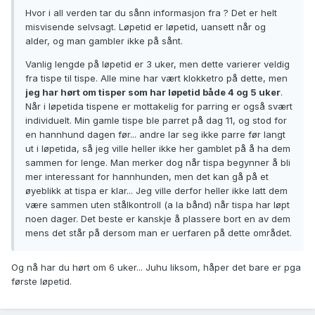
Hvor i all verden tar du sånn informasjon fra ? Det er helt
misvisende selvsagt. Løpetid er løpetid, uansett når og
alder, og man gambler ikke på sånt.
Vanlig lengde på løpetid er 3 uker, men dette varierer veldig
fra tispe til tispe. Alle mine har vært klokketro på dette, men
jeg har hørt om tisper som har løpetid både 4 og 5 uker
.
Når i løpetida tispene er mottakelig for parring er også svært
individuelt. Min gamle tispe ble parret på dag 11, og stod for
en hannhund dagen før... andre lar seg ikke parre før langt
ut i løpetida, så jeg ville heller ikke her gamblet på å ha dem
sammen for lenge. Man merker dog når tispa begynner å bli
mer interessant for hannhunden, men det kan gå på et
øyeblikk at tispa er klar... Jeg ville derfor heller ikke latt dem
være sammen uten stålkontroll (a la bånd) når tispa har løpt
noen dager. Det beste er kanskje å plassere bort en av dem
mens det står på dersom man er uerfaren på dette området.
Og nå har du hørt om 6 uker... Juhu liksom, håper det bare er pga
første løpetid.