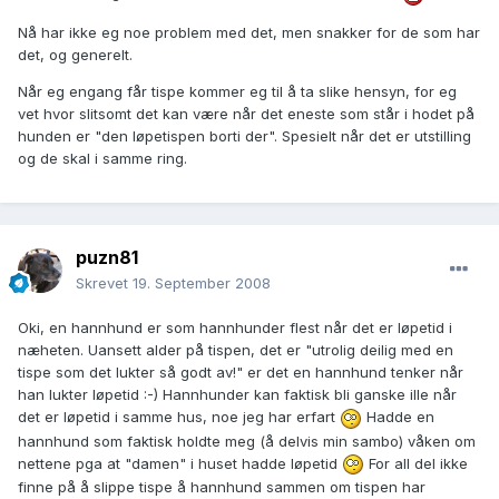
Nå har ikke eg noe problem med det, men snakker for de som har
det, og generelt.
Når eg engang får tispe kommer eg til å ta slike hensyn, for eg
vet hvor slitsomt det kan være når det eneste som står i hodet på
hunden er "den løpetispen borti der". Spesielt når det er utstilling
og de skal i samme ring.
puzn81
Skrevet
19. September 2008
Oki, en hannhund er som hannhunder flest når det er løpetid i
næheten. Uansett alder på tispen, det er "utrolig deilig med en
tispe som det lukter så godt av!" er det en hannhund tenker når
han lukter løpetid :-) Hannhunder kan faktisk bli ganske ille når
det er løpetid i samme hus, noe jeg har erfart
Hadde en
hannhund som faktisk holdte meg (å delvis min sambo) våken om
nettene pga at "damen" i huset hadde løpetid
For all del ikke
finne på å slippe tispe å hannhund sammen om tispen har