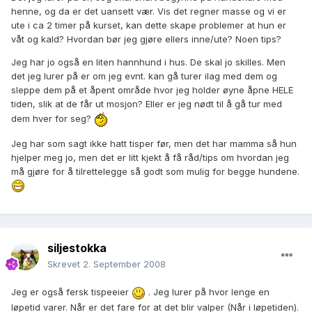
henne, og da er det uansett vær. Vis det regner masse og vi er
ute i ca 2 timer på kurset, kan dette skape problemer at hun er
våt og kald? Hvordan bør jeg gjøre ellers inne/ute? Noen tips?
Jeg har jo også en liten hannhund i hus. De skal jo skilles. Men
det jeg lurer på er om jeg evnt. kan gå turer ilag med dem og
sleppe dem på et åpent område hvor jeg holder øyne åpne HELE
tiden, slik at de får ut mosjon? Eller er jeg nødt til å gå tur med
dem hver for seg?
Jeg har som sagt ikke hatt tisper før, men det har mamma så hun
hjelper meg jo, men det er litt kjekt å få råd/tips om hvordan jeg
må gjøre for å tilrettelegge så godt som mulig for begge hundene.
siljestokka
Skrevet
2. September 2008
Jeg er også fersk tispeeier
. Jeg lurer på hvor lenge en
løpetid varer. Når er det fare for at det blir valper (Når i løpetiden).