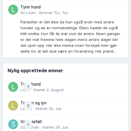
Tynn hund
Av
Lisen
·
Skrevet
%s, %s
Parasitter er det ikke da hun også lever med andre
hunder og de er normalvektige. Ellers hadde de også
blitt smitta. Hun får lik mat som de andre. Noen ganger
er det mat fremme hele dagen mens andre dager blir
det spist opp. Har ikke merka noen forskjell men gjør
dette for at det skal være en forandring. Har prøvd...
Nylig opprettede emner
Tynn hund
7
Lisen
· Startet
2. August
Torden og lyn
3
Lovise
· Startet
30. Juli
Varm asfalt
1
Savannah
· Startet
29. Juli