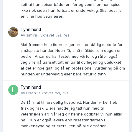
sett at hun spiser både tørr for og vom men hun spiser
ikke nok siden hun fortsatt er undervektig. Skal bestille
en time hos vetrinæren.
Tynn hund
Av
simira
·
Skrevet
%s, %s
Mat fremme hele tiden er generelt en dårlig metode for
småspiste hunder. Noen få, små måltider om dagen er
bedre. Antar du har testet med vårfôr og råfôr også.
Jeg ville nå uansett tatt en tur til dyrlegen og utelukket
at det er noe galt, og få en profesjonell vurdering på om
hunden er undervektig eller bare naturlig tynn.
Tynn hund
Av
Lisen
·
Skrevet
%s, %s
De får mat til forskjellig tidspunkt. Hunden virker helt
frisk og rask. Ellers hadde jeg tatt hun med til
veterinæren alt. Når jeg gir henne godbiter vil hun alltid
ha. Hun er også lavere enn rasestandarden i
mankehøyde og er ellers liten på alle områder.