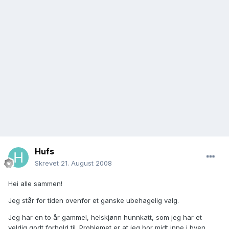
Hufs
Skrevet
21. August 2008
Hei alle sammen!
Jeg står for tiden ovenfor et ganske ubehagelig valg.
Jeg har en to år gammel, helskjønn hunnkatt, som jeg har et
veldig godt forhold til. Problemet er at jeg bor midt inne i byen