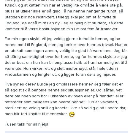
(Oslo), og at katten min har et veldig lite område å være ute på,
pluss at utleier ikke er så glad i å ha henne hengende rundt, så
utetiden blir noe restriktert. I tillegg skal jeg om et år flytte til
England, da også midt i en by. Jeg er nylig blitt student, så dette
kommer til å være bosituasjonen min i minst fem år framover.
For min egen skyld, vil jeg veldig gjerne beholde henne, og ha
henne med til England, men jeg tenker over hennes trivsel. Hun er
en utekatt som ingen annen, veldig lite glad i å være inne. Jeg får
så dårlig samvittighet ovenfor henne, og for hennes skyld tror jeg
det er best om hun kan bli omplassert slik at hun har mulighet til å
være ute. Hun virker rett og slett misfornøyd, står hele tiden i
vinduskarmen og lengter ut, og ligger foran døra og mjauer.
Hva synes dere? Burde jeg omplassere henne? Jeg føler det er
så egoistisk å beholde henne slik situasjonen er. Og isåfall, vet
dere om noen som bor i utkanten av byen eller på "landet" eller i
tettsteder som muligens kan overta henne? Hun er vaksinert,
sterilisert og veldig snill og kosete. Ikke så veldig glad i andre dyr,
men blir fort knyttet til mennesker.
Tusen takk for all hjelp!