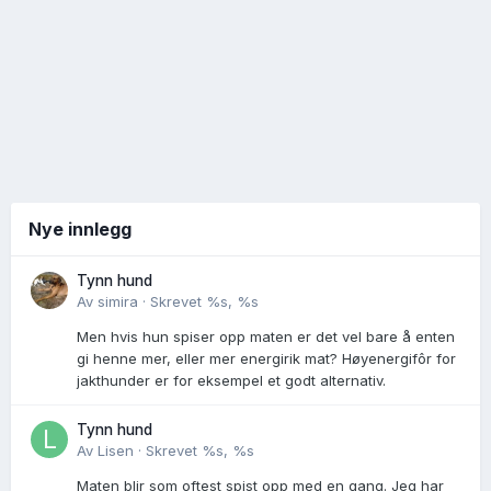
Nye innlegg
Tynn hund
Av
simira
·
Skrevet
%s, %s
Men hvis hun spiser opp maten er det vel bare å enten
gi henne mer, eller mer energirik mat? Høyenergifôr for
jakthunder er for eksempel et godt alternativ.
Tynn hund
Av
Lisen
·
Skrevet
%s, %s
Maten blir som oftest spist opp med en gang. Jeg har