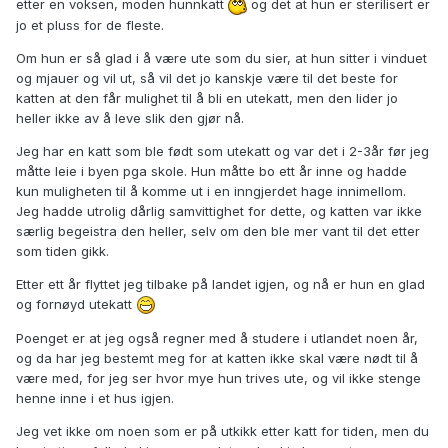
etter en voksen, moden hunnkatt
og det at hun er sterilisert er
jo et pluss for de fleste.
Om hun er så glad i å være ute som du sier, at hun sitter i vinduet
og mjauer og vil ut, så vil det jo kanskje være til det beste for
katten at den får mulighet til å bli en utekatt, men den lider jo
heller ikke av å leve slik den gjør nå.
Jeg har en katt som ble født som utekatt og var det i 2-3år før jeg
måtte leie i byen pga skole. Hun måtte bo ett år inne og hadde
kun muligheten til å komme ut i en inngjerdet hage innimellom.
Jeg hadde utrolig dårlig samvittighet for dette, og katten var ikke
særlig begeistra den heller, selv om den ble mer vant til det etter
som tiden gikk.
Etter ett år flyttet jeg tilbake på landet igjen, og nå er hun en glad
og fornøyd utekatt
Poenget er at jeg også regner med å studere i utlandet noen år,
og da har jeg bestemt meg for at katten ikke skal være nødt til å
være med, for jeg ser hvor mye hun trives ute, og vil ikke stenge
henne inne i et hus igjen.
Jeg vet ikke om noen som er på utkikk etter katt for tiden, men du