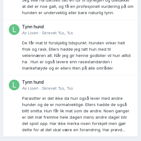
Jeg ville nå uansett tatt en tur til dyrlegen og utelukket
at det er noe galt, og få en profesjonell vurdering på om
hunden er undervektig eller bare naturlig tynn.
Tynn hund
Av
Lisen
·
Skrevet
%s, %s
De får mat til forskjellig tidspunkt. Hunden virker helt
frisk og rask. Ellers hadde jeg tatt hun med til
veterinæren alt. Når jeg gir henne godbiter vil hun alltid
ha. Hun er også lavere enn rasestandarden i
mankehøyde og er ellers liten på alle områder.
Tynn hund
Av
Lisen
·
Skrevet
%s, %s
Parasitter er det ikke da hun også lever med andre
hunder og de er normalvektige. Ellers hadde de også
blitt smitta. Hun får lik mat som de andre. Noen ganger
er det mat fremme hele dagen mens andre dager blir
det spist opp. Har ikke merka noen forskjell men gjør
dette for at det skal være en forandring. Har prøvd...