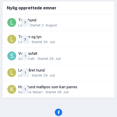
Nylig opprettede emner
Tynn hund
7
Lisen
· Startet
2. August
Torden og lyn
3
Lovise
· Startet
30. Juli
Varm asfalt
1
Savannah
· Startet
29. Juli
Langhåret hund
1
Lovise
· Startet
29. Juli
Hannhund maltipoo som kan parres
1
Karoline Nilsen
· Startet
28. Juli