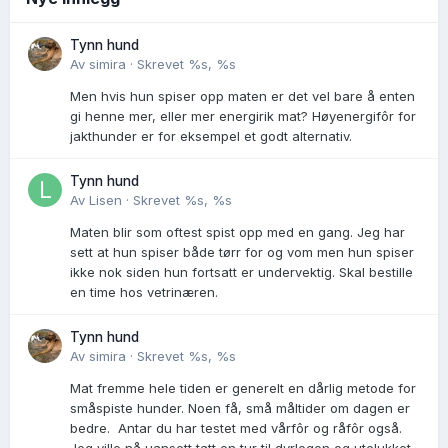
Tynn hund
Av
simira
·
Skrevet
%s, %s
Men hvis hun spiser opp maten er det vel bare å enten
gi henne mer, eller mer energirik mat? Høyenergifôr for
jakthunder er for eksempel et godt alternativ.
Tynn hund
Av
Lisen
·
Skrevet
%s, %s
Maten blir som oftest spist opp med en gang. Jeg har
sett at hun spiser både tørr for og vom men hun spiser
ikke nok siden hun fortsatt er undervektig. Skal bestille
en time hos vetrinæren.
Tynn hund
Av
simira
·
Skrevet
%s, %s
Mat fremme hele tiden er generelt en dårlig metode for
småspiste hunder. Noen få, små måltider om dagen er
bedre. Antar du har testet med vårfôr og råfôr også.