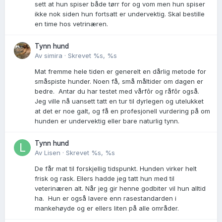
sett at hun spiser både tørr for og vom men hun spiser
ikke nok siden hun fortsatt er undervektig. Skal bestille
en time hos vetrinæren.
Tynn hund
Av
simira
·
Skrevet
%s, %s
Mat fremme hele tiden er generelt en dårlig metode for
småspiste hunder. Noen få, små måltider om dagen er
bedre. Antar du har testet med vårfôr og råfôr også.
Jeg ville nå uansett tatt en tur til dyrlegen og utelukket
at det er noe galt, og få en profesjonell vurdering på om
hunden er undervektig eller bare naturlig tynn.
Tynn hund
Av
Lisen
·
Skrevet
%s, %s
De får mat til forskjellig tidspunkt. Hunden virker helt
frisk og rask. Ellers hadde jeg tatt hun med til
veterinæren alt. Når jeg gir henne godbiter vil hun alltid
ha. Hun er også lavere enn rasestandarden i
mankehøyde og er ellers liten på alle områder.