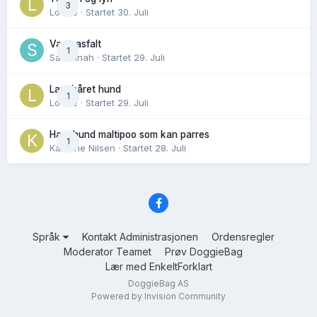
3
Lovise
· Startet
30. Juli
Varm asfalt
1
Savannah
· Startet
29. Juli
Langhåret hund
1
Lovise
· Startet
29. Juli
Hannhund maltipoo som kan parres
1
Karoline Nilsen
· Startet
28. Juli
Språk
Kontakt Administrasjonen
Ordensregler
Moderator Teamet
Prøv DoggieBag
Lær med EnkeltForklart
DoggieBag AS
Powered by Invision Community