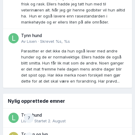
frisk og rask. Ellers hadde jeg tatt hun med til
veterinæren alt. Når jeg gir henne godbiter vil hun alltid
ha. Hun er også lavere enn rasestandarden i
mankehøyde og er ellers liten på alle områder.
Tynn hund
Av
Lisen
·
Skrevet
%s, %s
Parasitter er det ikke da hun også lever med andre
hunder og de er normalvektige. Ellers hadde de også
blitt smitta. Hun får lik mat som de andre. Noen ganger
er det mat fremme hele dagen mens andre dager blir
det spist opp. Har ikke merka noen forskjell men gjør
dette for at det skal være en forandring. Har prøvd...
Nylig opprettede emner
Tynn hund
7
Lisen
· Startet
2. August
Torden og lyn