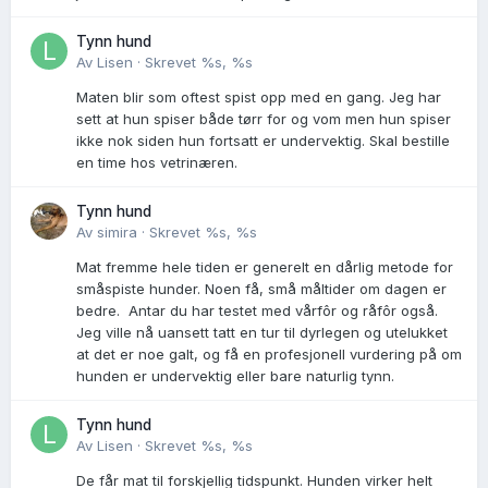
Tynn hund
Av
Lisen
·
Skrevet
%s, %s
Maten blir som oftest spist opp med en gang. Jeg har
sett at hun spiser både tørr for og vom men hun spiser
ikke nok siden hun fortsatt er undervektig. Skal bestille
en time hos vetrinæren.
Tynn hund
Av
simira
·
Skrevet
%s, %s
Mat fremme hele tiden er generelt en dårlig metode for
småspiste hunder. Noen få, små måltider om dagen er
bedre. Antar du har testet med vårfôr og råfôr også.
Jeg ville nå uansett tatt en tur til dyrlegen og utelukket
at det er noe galt, og få en profesjonell vurdering på om
hunden er undervektig eller bare naturlig tynn.
Tynn hund
Av
Lisen
·
Skrevet
%s, %s
De får mat til forskjellig tidspunkt. Hunden virker helt