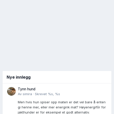
Nye innlegg
Tynn hund
Av
simira
·
Skrevet
%s, %s
Men hvis hun spiser opp maten er det vel bare å enten
gi henne mer, eller mer energirik mat? Høyenergifôr for
jakthunder er for eksempel et godt alternativ.