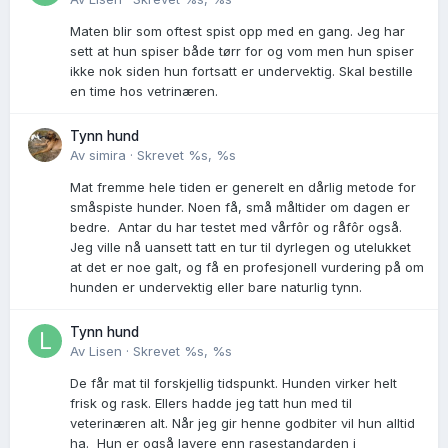
Maten blir som oftest spist opp med en gang. Jeg har
sett at hun spiser både tørr for og vom men hun spiser
ikke nok siden hun fortsatt er undervektig. Skal bestille
en time hos vetrinæren.
Tynn hund
Av
simira
·
Skrevet
%s, %s
Mat fremme hele tiden er generelt en dårlig metode for
småspiste hunder. Noen få, små måltider om dagen er
bedre. Antar du har testet med vårfôr og råfôr også.
Jeg ville nå uansett tatt en tur til dyrlegen og utelukket
at det er noe galt, og få en profesjonell vurdering på om
hunden er undervektig eller bare naturlig tynn.
Tynn hund
Av
Lisen
·
Skrevet
%s, %s
De får mat til forskjellig tidspunkt. Hunden virker helt
frisk og rask. Ellers hadde jeg tatt hun med til
veterinæren alt. Når jeg gir henne godbiter vil hun alltid
ha. Hun er også lavere enn rasestandarden i