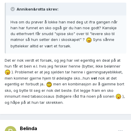
Anniken&rotta skrev:
Hva om du prøver å lokke han med deg ut ifra gangen når
han har funnet en sko også gir du han noe godt? Kanskje
du etterhvert får snudd "spise sko" over til "levere sko til
matmor så hun setter den i skoskapet" ?
Syns sånne
bytteleker alltid er vært et forsøk.
Det er nok verdt et forsøk, og jeg har vel egentlig en deal på at
hun får et bein e.l. hvis jeg fersker henne (bytter, ikke belønner
). Problemet er at jeg sjelden tar henne i gjerningsøyeblikket,
men kommer gjerne hjem til ødelagte sko...hun
vet
nok at det
egentlig er forbudt ja..
men en kombinasjon av å gjemme bort
sko, og bytte til seg er nok det beste. Evt legge fram en sko
innsmurt med tabascosaus (tidligere råd fra noen på sonen
),
og håpe på at hun tar skrekken.
Belinda