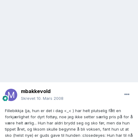
mbakkevold
Skrevet
10. Mars 2008
Fillebikkja (ja, hun er det i dag <_< ) har helt plutselig fått en
forkjærlighet for dyrt fottøy, noe jeg ikke setter særlig pris på for å
være helt ærlig... Hun har aldri brydd seg og sko før, men da hun
tippet året, og liksom skulle begynne å bli voksen, fant hun ut at
sko (helst nye) er guds gave til hunden :closedeyes: Hun har til nå