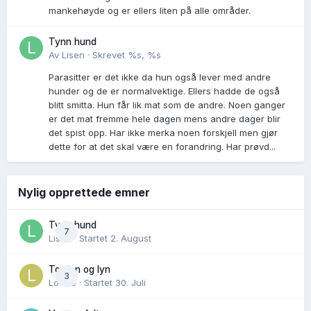
mankehøyde og er ellers liten på alle områder.
Tynn hund
Av
Lisen
·
Skrevet
%s, %s
Parasitter er det ikke da hun også lever med andre
hunder og de er normalvektige. Ellers hadde de også
blitt smitta. Hun får lik mat som de andre. Noen ganger
er det mat fremme hele dagen mens andre dager blir
det spist opp. Har ikke merka noen forskjell men gjør
dette for at det skal være en forandring. Har prøvd...
Nylig opprettede emner
Tynn hund
7
Lisen
· Startet
2. August
Torden og lyn
3
Lovise
· Startet
30. Juli