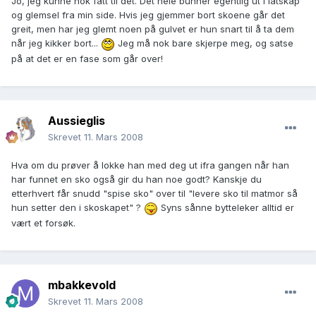
Jo, jeg kunne nok fått til det. Det hele bunner egentlig ut i latskap
og glemsel fra min side. Hvis jeg gjemmer bort skoene går det
greit, men har jeg glemt noen på gulvet er hun snart til å ta dem
når jeg kikker bort...
Jeg må nok bare skjerpe meg, og satse
på at det er en fase som går over!
Aussieglis
Skrevet
11. Mars 2008
Hva om du prøver å lokke han med deg ut ifra gangen når han
har funnet en sko også gir du han noe godt? Kanskje du
etterhvert får snudd "spise sko" over til "levere sko til matmor så
hun setter den i skoskapet" ?
Syns sånne bytteleker alltid er
vært et forsøk.
mbakkevold
Skrevet
11. Mars 2008