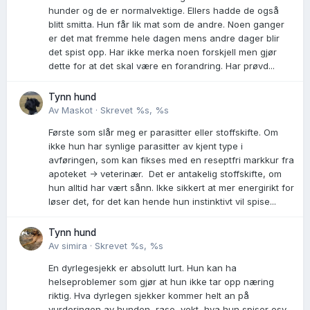
hunder og de er normalvektige. Ellers hadde de også
blitt smitta. Hun får lik mat som de andre. Noen ganger
er det mat fremme hele dagen mens andre dager blir
det spist opp. Har ikke merka noen forskjell men gjør
dette for at det skal være en forandring. Har prøvd...
Tynn hund
Av
Maskot
·
Skrevet
%s, %s
Første som slår meg er parasitter eller stoffskifte. Om
ikke hun har synlige parasitter av kjent type i
avføringen, som kan fikses med en reseptfri markkur fra
apoteket -> veterinær. Det er antakelig stoffskifte, om
hun alltid har vært sånn. Ikke sikkert at mer energirikt for
løser det, for det kan hende hun instinktivt vil spise...
Tynn hund
Av
simira
·
Skrevet
%s, %s
En dyrlegesjekk er absolutt lurt. Hun kan ha
helseproblemer som gjør at hun ikke tar opp næring
riktig. Hva dyrlegen sjekker kommer helt an på
vurderingen av hunden, rase, vekt, hva hun spiser osv.