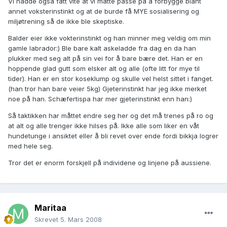
Vi hadde også fått vite at vi måtte passe på å forbygge blant
annet voksterinstinkt og at de burde få MYE sosialisering og
miljøtrening så de ikke ble skeptiske.
Balder eier ikke vokterinstinkt og han minner meg veldig om min
gamle labrador:) Ble bare kalt askeladde fra dag en da han
plukker med seg alt på sin vei for å bare bære det. Han er en
hoppende glad gutt som elsker alt og alle (ofte litt for mye til
tider). Han er en stor koseklump og skulle vel helst sittet i fanget.
(han tror han bare veier 5kg) Gjeterinstinkt har jeg ikke merket
noe på han. Schæfertispa har mer gjeterinstinkt enn han:)
Så taktikken har måttet endre seg her og det må trenes på ro og
at alt og alle trenger ikke hilses på. Ikke alle som liker en våt
hundetunge i ansiktet eller å bli revet over ende fordi bikkja logrer
med hele seg.
Tror det er enorm forskjell på individene og linjene på aussiene.
Maritaa
Skrevet
5. Mars 2008