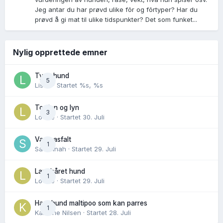
Jeg antar du har prøvd ulike fõr og fõrtyper? Har du
prøvd å gi mat til ulike tidspunkter? Det som funket...
Nylig opprettede emner
Tynn hund
5
Lisen
· Startet
%s, %s
Torden og lyn
3
Lovise
· Startet
30. Juli
Varm asfalt
1
Savannah
· Startet
29. Juli
Langhåret hund
1
Lovise
· Startet
29. Juli
Hannhund maltipoo som kan parres
1
Karoline Nilsen
· Startet
28. Juli