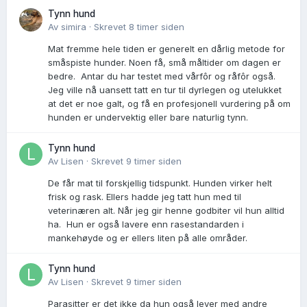
Tynn hund
Av
simira
·
Skrevet
8 timer siden
Mat fremme hele tiden er generelt en dårlig metode for
småspiste hunder. Noen få, små måltider om dagen er
bedre. Antar du har testet med vårfôr og råfôr også.
Jeg ville nå uansett tatt en tur til dyrlegen og utelukket
at det er noe galt, og få en profesjonell vurdering på om
hunden er undervektig eller bare naturlig tynn.
Tynn hund
Av
Lisen
·
Skrevet
9 timer siden
De får mat til forskjellig tidspunkt. Hunden virker helt
frisk og rask. Ellers hadde jeg tatt hun med til
veterinæren alt. Når jeg gir henne godbiter vil hun alltid
ha. Hun er også lavere enn rasestandarden i
mankehøyde og er ellers liten på alle områder.
Tynn hund
Av
Lisen
·
Skrevet
9 timer siden
Parasitter er det ikke da hun også lever med andre