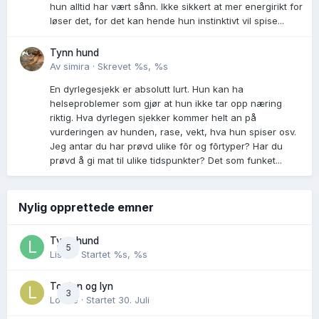
hun alltid har vært sånn. Ikke sikkert at mer energirikt for
løser det, for det kan hende hun instinktivt vil spise...
Tynn hund
Av
simira
·
Skrevet
%s, %s
En dyrlegesjekk er absolutt lurt. Hun kan ha
helseproblemer som gjør at hun ikke tar opp næring
riktig. Hva dyrlegen sjekker kommer helt an på
vurderingen av hunden, rase, vekt, hva hun spiser osv.
Jeg antar du har prøvd ulike fõr og fõrtyper? Har du
prøvd å gi mat til ulike tidspunkter? Det som funket...
Nylig opprettede emner
Tynn hund
5
Lisen
· Startet
%s, %s
Torden og lyn
3
Lovise
· Startet
30. Juli