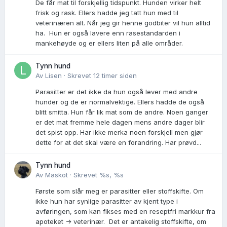
De får mat til forskjellig tidspunkt. Hunden virker helt
frisk og rask. Ellers hadde jeg tatt hun med til
veterinæren alt. Når jeg gir henne godbiter vil hun alltid
ha. Hun er også lavere enn rasestandarden i
mankehøyde og er ellers liten på alle områder.
Tynn hund
Av
Lisen
·
Skrevet
12 timer siden
Parasitter er det ikke da hun også lever med andre
hunder og de er normalvektige. Ellers hadde de også
blitt smitta. Hun får lik mat som de andre. Noen ganger
er det mat fremme hele dagen mens andre dager blir
det spist opp. Har ikke merka noen forskjell men gjør
dette for at det skal være en forandring. Har prøvd...
Tynn hund
Av
Maskot
·
Skrevet
%s, %s
Første som slår meg er parasitter eller stoffskifte. Om
ikke hun har synlige parasitter av kjent type i
avføringen, som kan fikses med en reseptfri markkur fra
apoteket -> veterinær. Det er antakelig stoffskifte, om