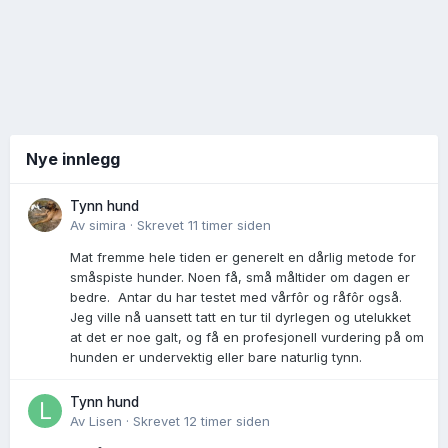
Nye innlegg
Tynn hund
Av
simira
·
Skrevet
11 timer siden
Mat fremme hele tiden er generelt en dårlig metode for
småspiste hunder. Noen få, små måltider om dagen er
bedre. Antar du har testet med vårfôr og råfôr også.
Jeg ville nå uansett tatt en tur til dyrlegen og utelukket
at det er noe galt, og få en profesjonell vurdering på om
hunden er undervektig eller bare naturlig tynn.
Tynn hund
Av
Lisen
·
Skrevet
12 timer siden