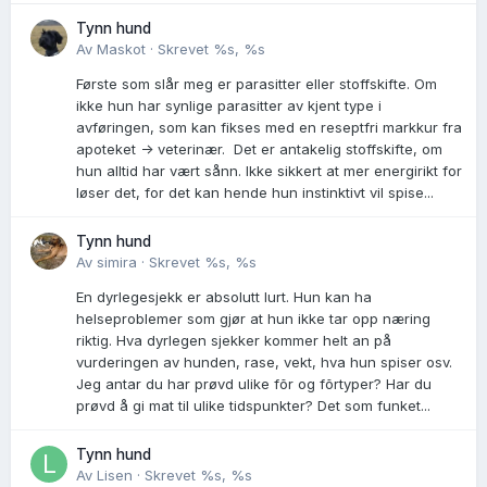
Tynn hund
Av
Maskot
·
Skrevet
%s, %s
Første som slår meg er parasitter eller stoffskifte. Om
ikke hun har synlige parasitter av kjent type i
avføringen, som kan fikses med en reseptfri markkur fra
apoteket -> veterinær. Det er antakelig stoffskifte, om
hun alltid har vært sånn. Ikke sikkert at mer energirikt for
løser det, for det kan hende hun instinktivt vil spise...
Tynn hund
Av
simira
·
Skrevet
%s, %s
En dyrlegesjekk er absolutt lurt. Hun kan ha
helseproblemer som gjør at hun ikke tar opp næring
riktig. Hva dyrlegen sjekker kommer helt an på
vurderingen av hunden, rase, vekt, hva hun spiser osv.
Jeg antar du har prøvd ulike fõr og fõrtyper? Har du
prøvd å gi mat til ulike tidspunkter? Det som funket...
Tynn hund
Av
Lisen
·
Skrevet
%s, %s