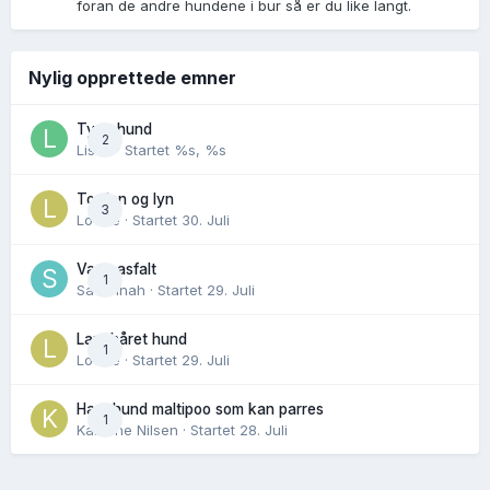
foran de andre hundene i bur så er du like langt.
Nylig opprettede emner
Tynn hund
2
Lisen
· Startet
%s, %s
Torden og lyn
3
Lovise
· Startet
30. Juli
Varm asfalt
1
Savannah
· Startet
29. Juli
Langhåret hund
1
Lovise
· Startet
29. Juli
Hannhund maltipoo som kan parres
1
Karoline Nilsen
· Startet
28. Juli