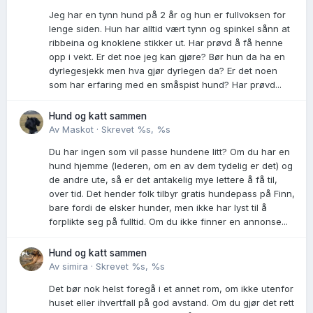
Jeg har en tynn hund på 2 år og hun er fullvoksen for
lenge siden. Hun har alltid vært tynn og spinkel sånn at
ribbeina og knoklene stikker ut. Har prøvd å få henne
opp i vekt. Er det noe jeg kan gjøre? Bør hun da ha en
dyrlegesjekk men hva gjør dyrlegen da? Er det noen
som har erfaring med en småspist hund? Har prøvd...
Hund og katt sammen
Av
Maskot
·
Skrevet
%s, %s
Du har ingen som vil passe hundene litt? Om du har en
hund hjemme (lederen, om en av dem tydelig er det) og
de andre ute, så er det antakelig mye lettere å få til,
over tid. Det hender folk tilbyr gratis hundepass på Finn,
bare fordi de elsker hunder, men ikke har lyst til å
forplikte seg på fulltid. Om du ikke finner en annonse...
Hund og katt sammen
Av
simira
·
Skrevet
%s, %s
Det bør nok helst foregå i et annet rom, om ikke utenfor
huset eller ihvertfall på god avstand. Om du gjør det rett