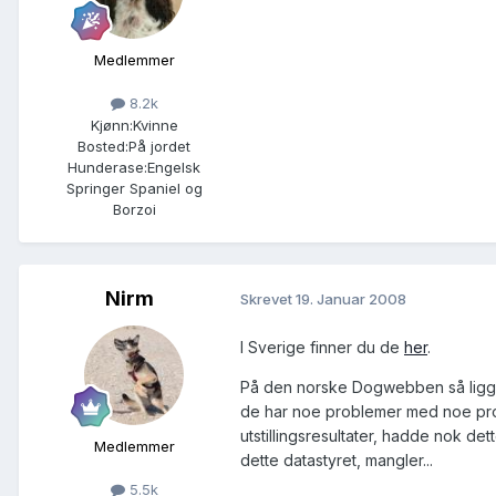
Medlemmer
8.2k
Kjønn:
Kvinne
Bosted:
På jordet
Hunderase:
Engelsk
Springer Spaniel og
Borzoi
Nirm
Skrevet
19. Januar 2008
I Sverige finner du de
her
.
På den norske Dogwebben så ligger
de har noe problemer med noe progr
utstillingsresultater, hadde nok det
Medlemmer
dette datastyret, mangler...
5.5k