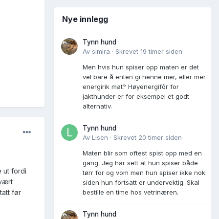
Nye innlegg
Tynn hund
Av
simira
·
Skrevet
19 timer siden
Men hvis hun spiser opp maten er det
vel bare å enten gi henne mer, eller mer
energirik mat? Høyenergifôr for
jakthunder er for eksempel et godt
alternativ.
Tynn hund
Av
Lisen
·
Skrevet
20 timer siden
Maten blir som oftest spist opp med en
gang. Jeg har sett at hun spiser både
ut fordi
tørr for og vom men hun spiser ikke nok
vært
siden hun fortsatt er undervektig. Skal
att før
bestille en time hos vetrinæren.
Tynn hund