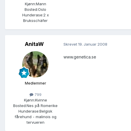
Kjønn:
Mann
Bosted:
Oslo
Hunderase:
2 x
Bruksschäfer
AnitaW
Skrevet
19. Januar 2008
www.genetica.se
Medlemmer
799
Kjønn:
Kvinne
Bosted:
Nes på Romerike
Hunderase:
Belgisk
fårehund - malinois og
tervueren