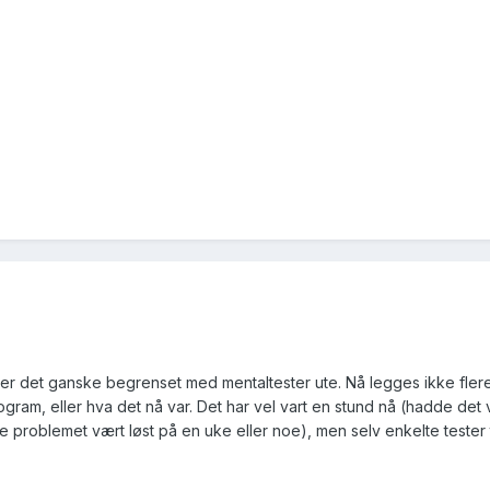
 det ganske begrenset med mentaltester ute. Nå legges ikke flere 
am, eller hva det nå var. Det har vel vart en stund nå (hadde det 
te problemet vært løst på en uke eller noe), men selv enkelte tester t