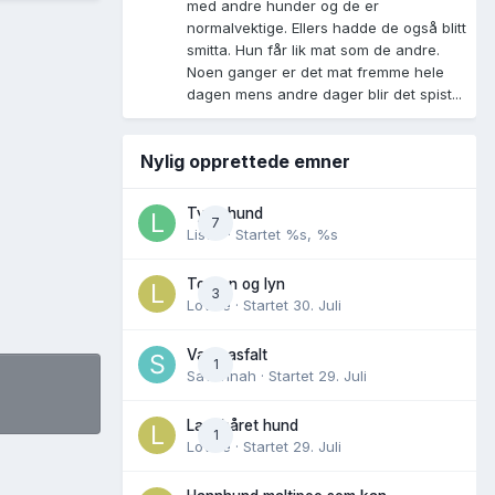
med andre hunder og de er
normalvektige. Ellers hadde de også blitt
smitta. Hun får lik mat som de andre.
Noen ganger er det mat fremme hele
dagen mens andre dager blir det spist...
Nylig opprettede emner
Tynn hund
7
Lisen
· Startet
%s, %s
Torden og lyn
3
Lovise
· Startet
30. Juli
Varm asfalt
1
Savannah
· Startet
29. Juli
Langhåret hund
1
Lovise
· Startet
29. Juli