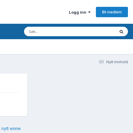
Bli medlem
Logg inn
Nytt innhold
t nytt emne