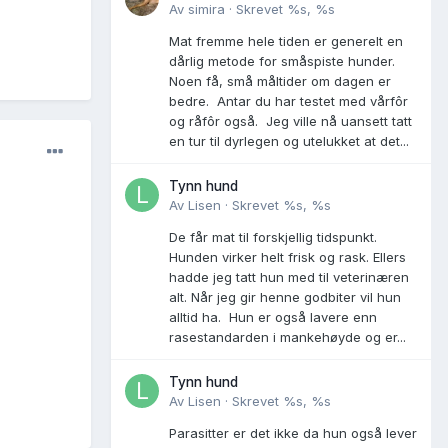
Av
simira
·
Skrevet
%s, %s
Mat fremme hele tiden er generelt en
dårlig metode for småspiste hunder.
Noen få, små måltider om dagen er
bedre. Antar du har testet med vårfôr
og råfôr også. Jeg ville nå uansett tatt
en tur til dyrlegen og utelukket at det...
Tynn hund
Av
Lisen
·
Skrevet
%s, %s
De får mat til forskjellig tidspunkt.
Hunden virker helt frisk og rask. Ellers
hadde jeg tatt hun med til veterinæren
alt. Når jeg gir henne godbiter vil hun
alltid ha. Hun er også lavere enn
rasestandarden i mankehøyde og er...
Tynn hund
Av
Lisen
·
Skrevet
%s, %s
Parasitter er det ikke da hun også lever