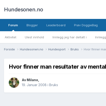
Hundesonen.no
Forum
Blogger
Leaderboard
Prøv DoggieBag
Aktivitet
Ulest innhold
Innlegg jeg har deltatt i
Innlegg
Forside
Hundesonen.no
Hundesport
Bruks
Hvor finner man
Hvor finner man resultater av menta
Av
Milano
,
19. Januar 2008
i
Bruks