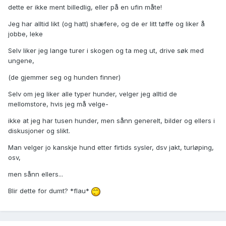
dette er ikke ment billedlig, eller på en ufin måte!
Jeg har alltid likt (og hatt) shæfere, og de er litt tøffe og liker å
jobbe, leke
Selv liker jeg lange turer i skogen og ta meg ut, drive søk med
ungene,
(de gjemmer seg og hunden finner)
Selv om jeg liker alle typer hunder, velger jeg alltid de
mellomstore, hvis jeg må velge-
ikke at jeg har tusen hunder, men sånn generelt, bilder og ellers i
diskusjoner og slikt.
Man velger jo kanskje hund etter firtids sysler, dsv jakt, turløping,
osv,
men sånn ellers...
Blir dette for dumt? *flau*