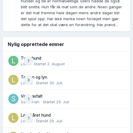
hunder og de er normalvektige. Ellers hadde de også
blitt smitta. Hun får lik mat som de andre. Noen ganger
er det mat fremme hele dagen mens andre dager blir
det spist opp. Har ikke merka noen forskjell men gjør
dette for at det skal være en forandring. Har prøvd...
Nylig opprettede emner
Tynn hund
7
Lisen
· Startet
2. August
Torden og lyn
3
Lovise
· Startet
30. Juli
Varm asfalt
1
Savannah
· Startet
29. Juli
Langhåret hund
1
Lovise
· Startet
29. Juli