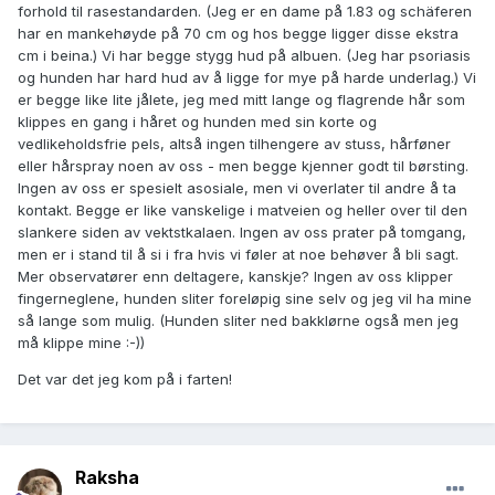
forhold til rasestandarden. (Jeg er en dame på 1.83 og schäferen
har en mankehøyde på 70 cm og hos begge ligger disse ekstra
cm i beina.) Vi har begge stygg hud på albuen. (Jeg har psoriasis
og hunden har hard hud av å ligge for mye på harde underlag.) Vi
er begge like lite jålete, jeg med mitt lange og flagrende hår som
klippes en gang i håret og hunden med sin korte og
vedlikeholdsfrie pels, altså ingen tilhengere av stuss, hårføner
eller hårspray noen av oss - men begge kjenner godt til børsting.
Ingen av oss er spesielt asosiale, men vi overlater til andre å ta
kontakt. Begge er like vanskelige i matveien og heller over til den
slankere siden av vektstkalaen. Ingen av oss prater på tomgang,
men er i stand til å si i fra hvis vi føler at noe behøver å bli sagt.
Mer observatører enn deltagere, kanskje? Ingen av oss klipper
fingerneglene, hunden sliter foreløpig sine selv og jeg vil ha mine
så lange som mulig. (Hunden sliter ned bakklørne også men jeg
må klippe mine :-))
Det var det jeg kom på i farten!
Raksha