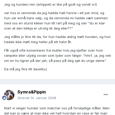
Jeg og hunden min (whippet) er like på godt og vondt vi:S
var hos ei venninde da jeg hadde hatt henne i ett par mnd, og
hun var ennå bare valp, og da venninda mi hadde vært sammen
med oss en stund kikker hun litt rart på meg og sier "du er klar
over at den bikkja er utrolig lik deg eller??"
Jeg måtte jo flire litt da, for hun hadde aldrig møtt hunden, og hun
hadde ikke møtt meg heller på ett halvt år..
Får også ofte komentarer fra mutter hvis jeg kjefter over hvor
rampete eller ulydig vovan som lyder som følger ."hmrf.. ja, jeg veit
om en hu ligner på der jah, så pass på deg sjøl du unge dame"
Da må jeg flire litt davettu;)
Symra&Pippin
Skrevet
14. Januar 2008
Klart vi velger hunder som matcher oss på forskjellige måter. Men
det kan jo være at man ikke vet helt hvordan en rase er før man