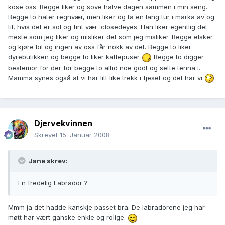
kose oss. Begge liker og sove halve dagen sammen i min seng.
Begge to hater regnvær, men liker og ta en lang tur i marka av og
til, hvis det er sol og fint vær :closedeyes: Han liker egentlig det
meste som jeg liker og misliker det som jeg misliker. Begge elsker
og kjøre bil og ingen av oss får nokk av det. Begge to liker
dyrebutikken og begge to liker kattepuser
Begge to digger
bestemor for der for begge to altid noe godt og sette tenna i.
Mamma synes også at vi har litt like trekk i fjeset og det har vi
Djervekvinnen
Skrevet
15. Januar 2008
Jane skrev:
En fredelig Labrador ?
Mmm ja det hadde kanskje passet bra. De labradorene jeg har
møtt har vært ganske enkle og rolige.