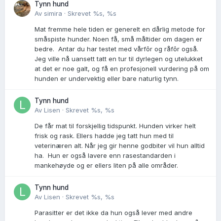
Tynn hund
Av
simira
·
Skrevet
%s, %s
Mat fremme hele tiden er generelt en dårlig metode for
småspiste hunder. Noen få, små måltider om dagen er
bedre. Antar du har testet med vårfôr og råfôr også.
Jeg ville nå uansett tatt en tur til dyrlegen og utelukket
at det er noe galt, og få en profesjonell vurdering på om
hunden er undervektig eller bare naturlig tynn.
Tynn hund
Av
Lisen
·
Skrevet
%s, %s
De får mat til forskjellig tidspunkt. Hunden virker helt
frisk og rask. Ellers hadde jeg tatt hun med til
veterinæren alt. Når jeg gir henne godbiter vil hun alltid
ha. Hun er også lavere enn rasestandarden i
mankehøyde og er ellers liten på alle områder.
Tynn hund
Av
Lisen
·
Skrevet
%s, %s
Parasitter er det ikke da hun også lever med andre