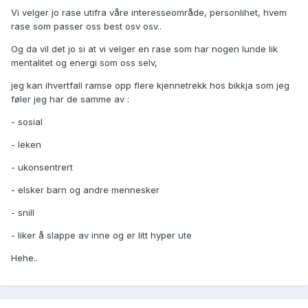
Vi velger jo rase utifra våre interesseområde, personlihet, hvem
rase som passer oss best osv osv..
Og da vil det jo si at vi velger en rase som har nogen lunde lik
mentalitet og energi som oss selv,
jeg kan ihvertfall ramse opp flere kjennetrekk hos bikkja som jeg
føler jeg har de samme av :
- sosial
- leken
- ukonsentrert
- elsker barn og andre mennesker
- snill
- liker å slappe av inne og er litt hyper ute
Hehe..