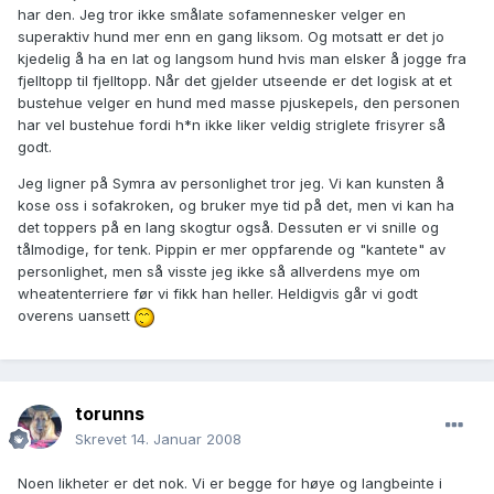
har den. Jeg tror ikke smålate sofamennesker velger en
superaktiv hund mer enn en gang liksom. Og motsatt er det jo
kjedelig å ha en lat og langsom hund hvis man elsker å jogge fra
fjelltopp til fjelltopp. Når det gjelder utseende er det logisk at et
bustehue velger en hund med masse pjuskepels, den personen
har vel bustehue fordi h*n ikke liker veldig striglete frisyrer så
godt.
Jeg ligner på Symra av personlighet tror jeg. Vi kan kunsten å
kose oss i sofakroken, og bruker mye tid på det, men vi kan ha
det toppers på en lang skogtur også. Dessuten er vi snille og
tålmodige, for tenk. Pippin er mer oppfarende og "kantete" av
personlighet, men så visste jeg ikke så allverdens mye om
wheatenterriere før vi fikk han heller. Heldigvis går vi godt
overens uansett
torunns
Skrevet
14. Januar 2008
Noen likheter er det nok. Vi er begge for høye og langbeinte i