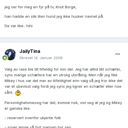
jeg ser for meg en fyr på tv, Knut Borge,
han hadde en slik liten hund jeg ikke husker navnet på.
De var like.. hihi
JailyTina
Skrevet
14. Januar 2008
Valg av rase ble litt tilfeldig for min del. Jeg har alltid likt schæfer,
syns mange schæfere har en utrolig utsråling. Men når jeg fikk
Mikey i hus var det mer av tilfeldighet enn valg så jeg tror ikke det
var et ubevisst valg fordi jeg syns jeg ligner en schæfer eller noe
sånt..
Personlighetsmessig har det, komisk nok, vist seg at jeg og Mikey
er ganske like
- reservert ovenfor ukjente folk
- sover lenge så fort sjansen byr seg