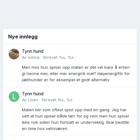
Nye innlegg
Tynn hund
Av
simira
·
Skrevet
%s, %s
Men hvis hun spiser opp maten er det vel bare å enten
gi henne mer, eller mer energirik mat? Høyenergifôr for
jakthunder er for eksempel et godt alternativ.
Tynn hund
Av
Lisen
·
Skrevet
%s, %s
Maten blir som oftest spist opp med en gang. Jeg har
sett at hun spiser både tørr for og vom men hun spiser
ikke nok siden hun fortsatt er undervektig. Skal bestille
en time hos vetrinæren.