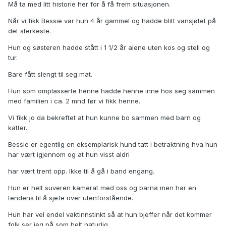
Må ta med litt historie her for å få frem situasjonen.
Når vi fikk Bessie var hun 4 år gammel og hadde blitt vansjøtet på
det sterkeste.
Hun og søsteren hadde stått i 1 1/2 år alene uten kos og stell og
tur.
Bare fått slengt til seg mat.
Hun som omplasserte henne hadde henne inne hos seg sammen
med familien i ca. 2 mnd før vi fikk henne.
Vi fikk jo da bekreftet at hun kunne bo sammen med barn og
katter.
Bessie er egentlig en eksemplarisk hund tatt i betraktning hva hun
har vært igjennom og at hun visst aldri
har vært trent opp. Ikke til å gå i band engang.
Hun er helt suveren kamerat med oss og barna men har en
tendens til å sjefe over utenforstående.
Hun har vel endel vaktinnstinkt så at hun bjeffer når det kommer
folk ser jeg på som helt naturlig