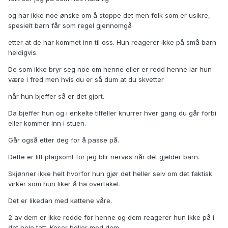
og har ikke noe ønske om å stoppe det men folk som er usikre,
spesielt barn får som regel gjennomgå
etter at de har kommet inn til oss. Hun reagerer ikke på små barn
heldigvis.
De som ikke bryr seg noe om henne eller er redd henne lar hun
være i fred men hvis du er så dum at du skvetter
når hun bjeffer så er det gjort.
Da bjeffer hun og i enkelte tilfeller knurrer hver gang du går forbi
eller kommer inn i stuen.
Går også etter deg for å passe på.
Dette er litt plagsomt for jeg blir nervøs når det gjelder barn.
Skjønner ikke helt hvorfor hun gjør det heller selv om det faktisk
virker som hun liker å ha overtaket.
Det er likedan med kattene våre.
2 av dem er ikke redde for henne og dem reagerer hun ikke på i
det hele tatt. Koser heller med dem.