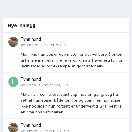
Nye innlegg
Tynn hund
Av
simira
·
Skrevet
%s, %s
Men hvis hun spiser opp maten er det vel bare å enten
gi henne mer, eller mer energirik mat? Høyenergifôr for
jakthunder er for eksempel et godt alternativ.
Tynn hund
Av
Lisen
·
Skrevet
%s, %s
Maten blir som oftest spist opp med en gang. Jeg har
sett at hun spiser både tørr for og vom men hun spiser
ikke nok siden hun fortsatt er undervektig. Skal bestille
en time hos vetrinæren.
Tynn hund
Av
simira
·
Skrevet
%s, %s