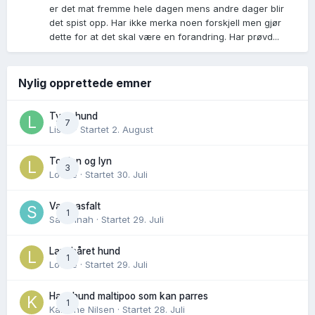
er det mat fremme hele dagen mens andre dager blir
det spist opp. Har ikke merka noen forskjell men gjør
dette for at det skal være en forandring. Har prøvd...
Nylig opprettede emner
Tynn hund
7
Lisen
· Startet
2. August
Torden og lyn
3
Lovise
· Startet
30. Juli
Varm asfalt
1
Savannah
· Startet
29. Juli
Langhåret hund
1
Lovise
· Startet
29. Juli
Hannhund maltipoo som kan parres
1
Karoline Nilsen
· Startet
28. Juli