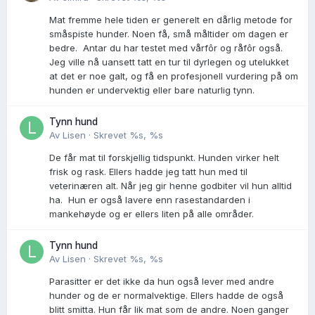
Mat fremme hele tiden er generelt en dårlig metode for
småspiste hunder. Noen få, små måltider om dagen er
bedre. Antar du har testet med vårfôr og råfôr også.
Jeg ville nå uansett tatt en tur til dyrlegen og utelukket
at det er noe galt, og få en profesjonell vurdering på om
hunden er undervektig eller bare naturlig tynn.
Tynn hund
Av
Lisen
·
Skrevet
%s, %s
De får mat til forskjellig tidspunkt. Hunden virker helt
frisk og rask. Ellers hadde jeg tatt hun med til
veterinæren alt. Når jeg gir henne godbiter vil hun alltid
ha. Hun er også lavere enn rasestandarden i
mankehøyde og er ellers liten på alle områder.
Tynn hund
Av
Lisen
·
Skrevet
%s, %s
Parasitter er det ikke da hun også lever med andre
hunder og de er normalvektige. Ellers hadde de også
blitt smitta. Hun får lik mat som de andre. Noen ganger