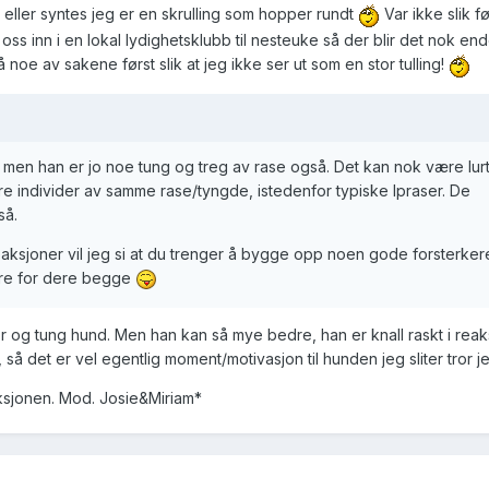
 eller syntes jeg er en skrulling som hopper rundt
Var ikke slik f
oss inn i en lokal lydighetsklubb til nesteuke så der blir det nok en
noe av sakene først slik at jeg ikke ser ut som en stor tulling!
, men han er jo noe tung og treg av rase også. Det kan nok være lur
 individer av samme rase/tyngde, istedenfor typiske lpraser. De
så.
eaksjoner vil jeg si at du trenger å bygge opp noen gode forsterker
ere for dere begge
tor og tung hund. Men han kan så mye bedre, han er knall raskt i rea
, så det er vel egentlig moment/motivasjon til hunden jeg sliter tror j
ksjonen. Mod. Josie&Miriam*