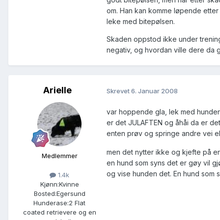
om. Han kan komme løpende etter bi
leke med bitepølsen.
Skaden oppstod ikke under trening,
negativ, og hvordan ville dere da 
Arielle
Skrevet
6. Januar 2008
var hoppende gla, lek med hunden,
er det JULAFTEN og åhåi da er det
enten prøv og springe andre vei el
men det nytter ikke og kjefte på en
Medlemmer
en hund som syns det er gøy vil g
og vise hunden det. En hund som s
1.4k
Kjønn:
Kvinne
Bosted:
Egersund
Hunderase:
2 Flat
coated retrievere og en