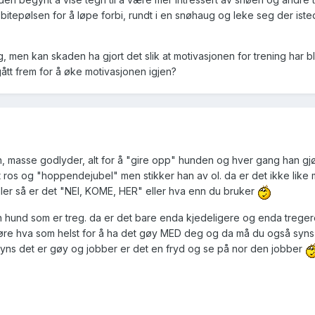
tepølsen for å løpe forbi, rundt i en snøhaug og leke seg der isted
 men kan skaden ha gjort det slik at motivasjonen for trening har bl
gått frem for å øke motivasjonen igjen?
 masse godlyder, alt for å "gire opp" hunden og hver gang han gj
 ros og "hoppendejubel" men stikker han av ol. da er det ikke like
ler så er det "NEI, KOME, HER" eller hva enn du bruker
 hund som er treg. da er det bare enda kjedeligere og enda tregere 
jøre hva som helst for å ha det gøy MED deg og da må du også syns
yns det er gøy og jobber er det en fryd og se på nor den jobber