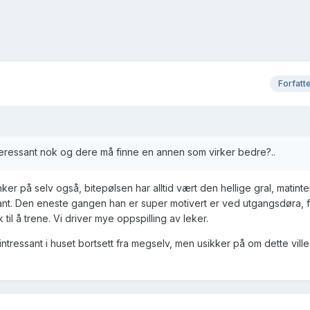
Forfatt
teressant nok og dere må finne en annen som virker bedre?..
nker på selv også, bitepølsen har alltid vært den hellige gral, matint
essant. Den eneste gangen han er super motivert er ved utgangsdøra, f
 til å trene. Vi driver mye oppspilling av leker.
 intressant i huset bortsett fra megselv, men usikker på om dette vil