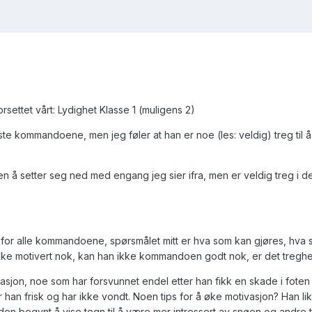
orsettet vårt: Lydighet Klasse 1 (muligens 2)
ste kommandoene, men jeg føler at han er noe (les: veldig) treg til å
å setter seg ned med engang jeg sier ifra, men er veldig treg i de
 for alle kommandoene, spørsmålet mitt er hva som kan gjøres, hva 
n ikke motivert nok, kan han ikke kommandoen godt nok, er det treghe
sjon, noe som har forsvunnet endel etter han fikk en skade i foten s
r han frisk og har ikke vondt. Noen tips for å øke motivasjon? Han li
den begynt å vise tegn til å være mer intressert av snøen og andre t