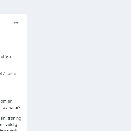
 utføre
t å sette
som er
t av natur?
in, trening
ker veldig
ing rundt