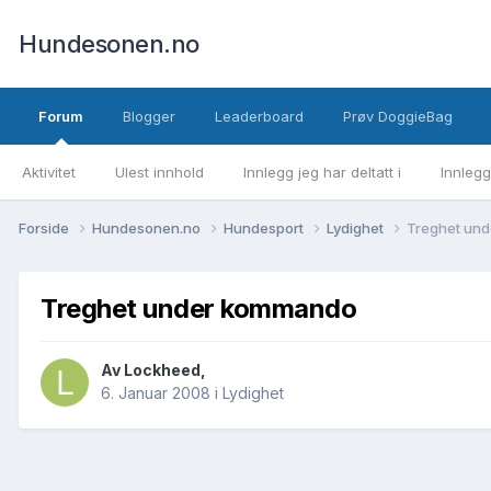
Hundesonen.no
Forum
Blogger
Leaderboard
Prøv DoggieBag
Aktivitet
Ulest innhold
Innlegg jeg har deltatt i
Innlegg
Forside
Hundesonen.no
Hundesport
Lydighet
Treghet un
Treghet under kommando
Av
Lockheed
,
6. Januar 2008
i
Lydighet