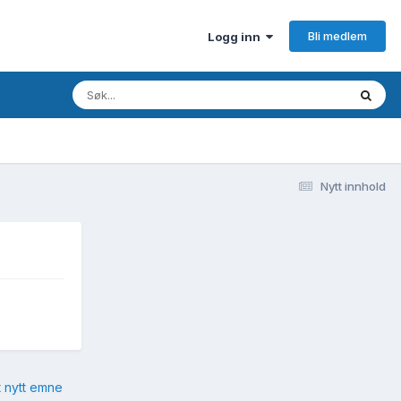
Bli medlem
Logg inn
Nytt innhold
t nytt emne