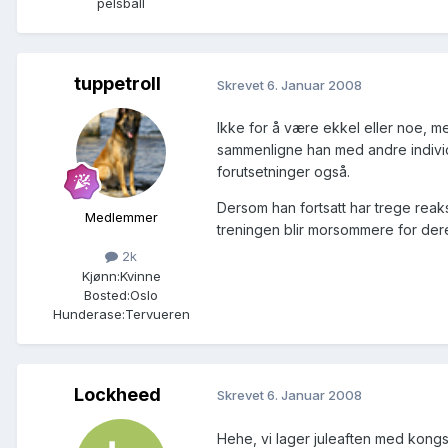
pelsball
tuppetroll
Skrevet
6. Januar 2008
Ikke for å være ekkel eller noe, m
sammenligne han med andre individ
forutsetninger også.
Dersom han fortsatt har trege reak
Medlemmer
treningen blir morsommere for d
2k
Kjønn:
Kvinne
Bosted:
Oslo
Hunderase:
Tervueren
Lockheed
Skrevet
6. Januar 2008
Hehe, vi lager juleaften med kongs 