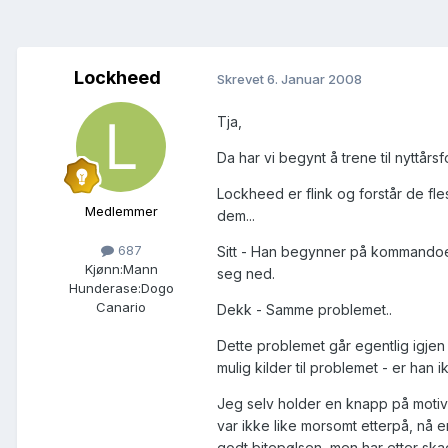
Lockheed
Skrevet
6. Januar 2008
Tja,
Da har vi begynt å trene til nyttårsf
Lockheed er flink og forstår de fle
Medlemmer
dem...
687
Sitt - Han begynner på kommandoen 
Kjønn:
Mann
seg ned.
Hunderase:
Dogo
Canario
Dekk - Samme problemet..
Dette problemet går egentlig igjen
mulig kilder til problemet - er ha
Jeg selv holder en knapp på motiva
var ikke like morsomt etterpå, nå e
godt bitepølsen, men har etter ska