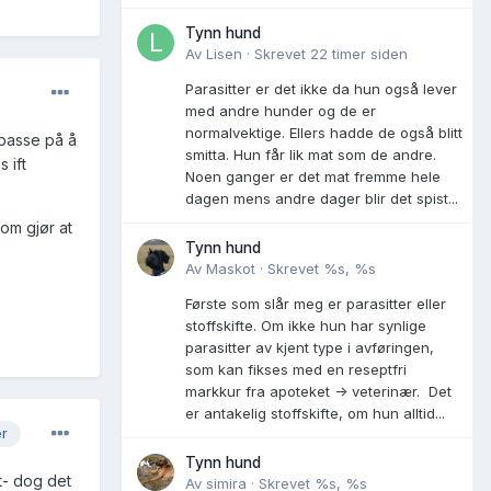
Tynn hund
Av
Lisen
·
Skrevet
22 timer siden
Parasitter er det ikke da hun også lever
med andre hunder og de er
normalvektige. Ellers hadde de også blitt
 passe på å
smitta. Hun får lik mat som de andre.
 ift
Noen ganger er det mat fremme hele
dagen mens andre dager blir det spist...
om gjør at
Tynn hund
Av
Maskot
·
Skrevet
%s, %s
Første som slår meg er parasitter eller
stoffskifte. Om ikke hun har synlige
parasitter av kjent type i avføringen,
som kan fikses med en reseptfri
markkur fra apoteket -> veterinær. Det
er antakelig stoffskifte, om hun alltid...
er
Tynn hund
t- dog det
Av
simira
·
Skrevet
%s, %s