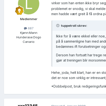
virker som han enten ikke bryr seg
problemet er snodig, vi skal melde 
men hadde vært greit å få ordna på 
Medlemmer
tuppetroll skrev:
687
Kjønn:
Mann
Ikke for å være ekkel eller noe
Hunderase:
Dogo
på å sammenligne han med andre
Canario
bedømmes ift forutsetninger og
Dersom han fortsatt har trege r
gjør at treningen blir morsomm
Hehe, joda, helt klart, han er en s
det er noe som virklig er intressant
*Dobbelpost, bruk redigeringsfun
xxx12345