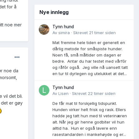
et for å
Nye innlegg
itt noe mer
Tynn hund
Av
simira
·
Skrevet
21 timer siden
Mat fremme hele tiden er generelt en
dårlig metode for småspiste hunder.
Noen få, små måltider om dagen er
bedre. Antar du har testet med vårfôr
og råfôr også. Jeg ville nå uansett tatt
ør noe da
en tur til dyrlegen og utelukket at det...
 morsomt,
Tynn hund
Av
Lisen
·
Skrevet
22 timer siden
vil det bli.
 det er gøy
De får mat til forskjellig tidspunkt.
Hunden virker helt frisk og rask. Ellers
hadde jeg tatt hun med til veterinæren
alt. Når jeg gir henne godbiter vil hun
alltid ha. Hun er også lavere enn
rasestandarden i mankehøyde og er...