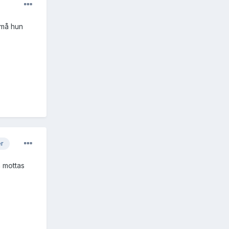
 må hun
er
n mottas