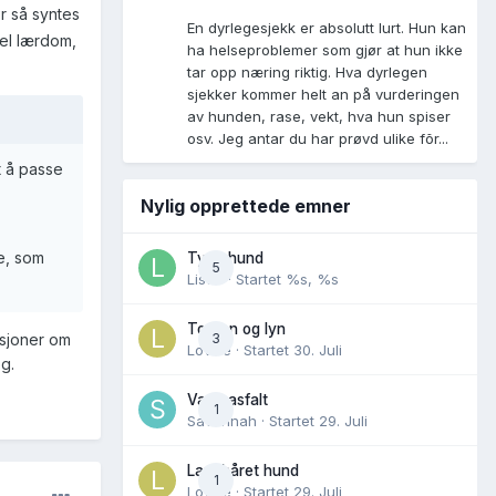
ør så syntes
En dyrlegesjekk er absolutt lurt. Hun kan
del lærdom,
ha helseproblemer som gjør at hun ikke
tar opp næring riktig. Hva dyrlegen
sjekker kommer helt an på vurderingen
av hunden, rase, vekt, hva hun spiser
osv. Jeg antar du har prøvd ulike fõr...
t å passe
Nylig opprettede emner
e, som
Tynn hund
5
Lisen
· Startet
%s, %s
Torden og lyn
ksjoner om
3
Lovise
· Startet
30. Juli
eg.
Varm asfalt
1
Savannah
· Startet
29. Juli
Langhåret hund
1
Lovise
· Startet
29. Juli