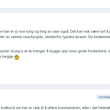
en han er jo noe tung og treg av rase også. Det kan nok være lurt å
er av samme rase/tyngde, istedenfor typiske lpraser. De bedømmes
sjoner vil jeg si at du trenger å bygge opp noen gode forsterkere, s
ere begge
Forfatt
koltbord om han er rask til å utføre kommandoen, eller i det heletat