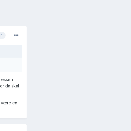
er
eressen
or da skal
le være en