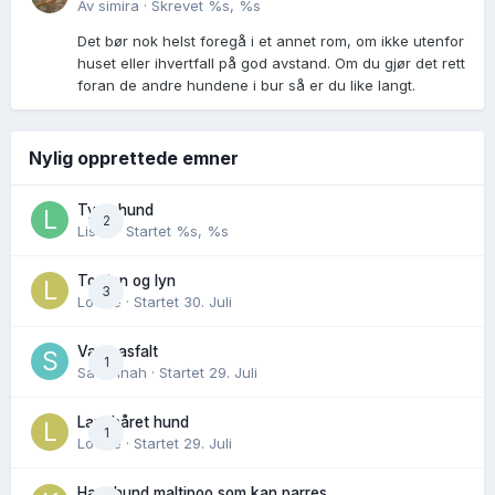
Av
simira
·
Skrevet
%s, %s
Det bør nok helst foregå i et annet rom, om ikke utenfor
huset eller ihvertfall på god avstand. Om du gjør det rett
foran de andre hundene i bur så er du like langt.
Nylig opprettede emner
Tynn hund
2
Lisen
· Startet
%s, %s
Torden og lyn
3
Lovise
· Startet
30. Juli
Varm asfalt
1
Savannah
· Startet
29. Juli
Langhåret hund
1
Lovise
· Startet
29. Juli
Hannhund maltipoo som kan parres