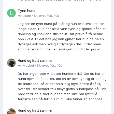
Tynn hund
Av
Lisen
·
Skrevet
%s, %s
Jeg har en tynn hund på 2 år og hun er fullvoksen for
lenge siden. Hun har alltid vært tynn og spinkel sånn at
ribbeina og knoklene stikker ut. Har prøvd å få henne
opp i vekt. Er det noe jeg kan gjøre? Bør hun da ha en
dyrlegesjekk men hva gjør dyrlegen da? Er det noen
som har erfaring med en småspist hund? Har prøvd...
Hund og katt sammen
Av
Maskot
·
Skrevet
%s, %s
Du har ingen som vil passe hundene litt? Om du har en
hund hjemme (lederen, om en av dem tydelig er det) og
de andre ute, så er det antakelig mye lettere å få til,
over tid. Det hender folk tilbyr gratis hundepass på Finn,
bare fordi de elsker hunder, men ikke har lyst til å
forplikte seg på fulltid. Om du ikke finner en annonse...
Hund og katt sammen