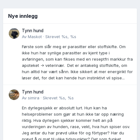
Nye innlegg
Tynn hund
Av
Maskot
·
Skrevet
%s, %s
Første som slår meg er parasitter eller stoffskifte. Om
ikke hun har synlige parasitter av kjent type i
avføringen, som kan fikses med en reseptfri markkur fra
apoteket -> veterinær. Det er antakelig stoffskifte, om
hun alltid har vært sånn. Ikke sikkert at mer energirikt for
løser det, for det kan hende hun instinktivt vil spise...
Tynn hund
Av
simira
·
Skrevet
%s, %s
En dyrlegesjekk er absolutt lurt. Hun kan ha
helseproblemer som gjør at hun ikke tar opp næring
riktig. Hva dyrlegen sjekker kommer helt an på
vurderingen av hunden, rase, vekt, hva hun spiser osv.
Jeg antar du har prøvd ulike fõr og fõrtyper? Har du
prøvd å gi mat til ulike tidspunkter? Det som funket...