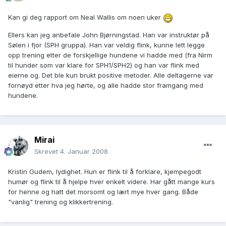
Kan gi deg rapport om Neal Wallis om noen uker
Ellers kan jeg anbefale John Bjørningstad. Han var instruktør på
Sølen i fjor (SPH gruppa). Han var veldig flink, kunne lett legge
opp trening etter de forskjellige hundene vi hadde med (fra Nirm
til hunder som var klare for SPH1/SPH2) og han var flink med
eierne og. Det ble kun brukt positive metoder. Alle deltagerne var
fornøyd etter hva jeg hørte, og alle hadde stor framgang med
hundene.
Mirai
Skrevet
4. Januar 2008
Kristin Gudem, lydighet. Hun er flink til å forklare, kjempegodt
humør og flink til å hjelpe hver enkelt videre. Har gått mange kurs
for henne og hatt det morsomt og lært mye hver gang. Både
"vanlig" trening og klikkertrening.