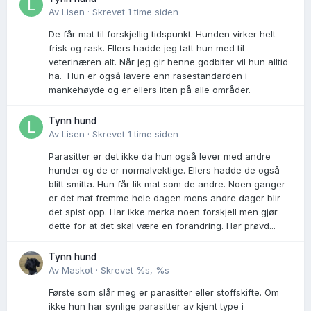
Av
Lisen
·
Skrevet
1 time siden
De får mat til forskjellig tidspunkt. Hunden virker helt
frisk og rask. Ellers hadde jeg tatt hun med til
veterinæren alt. Når jeg gir henne godbiter vil hun alltid
ha. Hun er også lavere enn rasestandarden i
mankehøyde og er ellers liten på alle områder.
Tynn hund
Av
Lisen
·
Skrevet
1 time siden
Parasitter er det ikke da hun også lever med andre
hunder og de er normalvektige. Ellers hadde de også
blitt smitta. Hun får lik mat som de andre. Noen ganger
er det mat fremme hele dagen mens andre dager blir
det spist opp. Har ikke merka noen forskjell men gjør
dette for at det skal være en forandring. Har prøvd...
Tynn hund
Av
Maskot
·
Skrevet
%s, %s
Første som slår meg er parasitter eller stoffskifte. Om
ikke hun har synlige parasitter av kjent type i