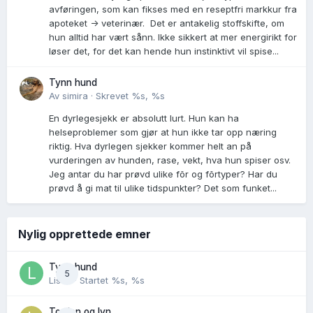
avføringen, som kan fikses med en reseptfri markkur fra
apoteket -> veterinær. Det er antakelig stoffskifte, om
hun alltid har vært sånn. Ikke sikkert at mer energirikt for
løser det, for det kan hende hun instinktivt vil spise...
Tynn hund
Av
simira
·
Skrevet
%s, %s
En dyrlegesjekk er absolutt lurt. Hun kan ha
helseproblemer som gjør at hun ikke tar opp næring
riktig. Hva dyrlegen sjekker kommer helt an på
vurderingen av hunden, rase, vekt, hva hun spiser osv.
Jeg antar du har prøvd ulike fõr og fõrtyper? Har du
prøvd å gi mat til ulike tidspunkter? Det som funket...
Nylig opprettede emner
Tynn hund
5
Lisen
· Startet
%s, %s
Torden og lyn