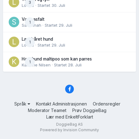
3
Lovise
· Startet
30. Juli
Varm asfalt
1
Savannah
· Startet
29. Juli
Langhåret hund
1
Lovise
· Startet
29. Juli
Hannhund maltipoo som kan parres
1
Karoline Nilsen
· Startet
28. Juli
Språk
Kontakt Administrasjonen
Ordensregler
Moderator Teamet
Prøv DoggieBag
Lær med EnkeltForklart
DoggieBag AS
Powered by Invision Community