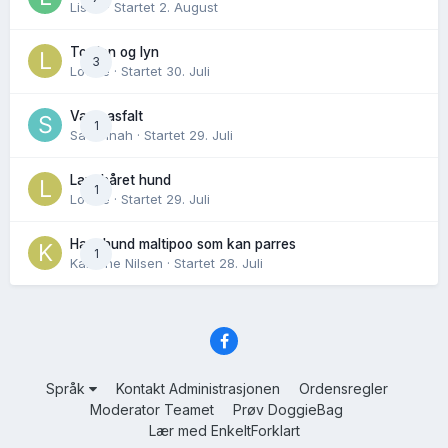
Lisen
· Startet
2. August
Torden og lyn
3
Lovise
· Startet
30. Juli
Varm asfalt
1
Savannah
· Startet
29. Juli
Langhåret hund
1
Lovise
· Startet
29. Juli
Hannhund maltipoo som kan parres
1
Karoline Nilsen
· Startet
28. Juli
Språk
Kontakt Administrasjonen
Ordensregler
Moderator Teamet
Prøv DoggieBag
Lær med EnkeltForklart