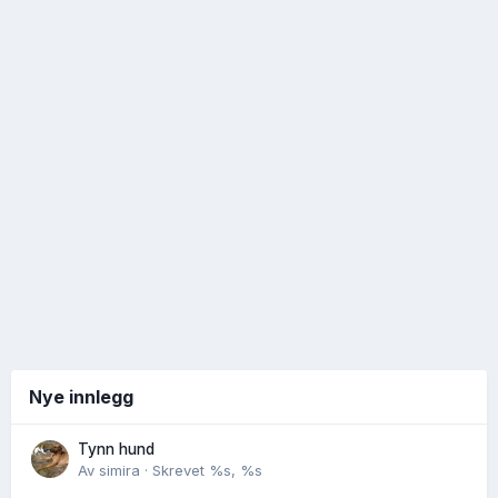
Nye innlegg
Tynn hund
Av
simira
·
Skrevet
%s, %s