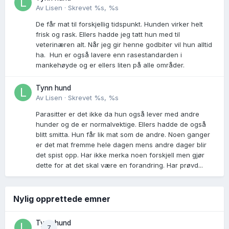
Av
Lisen
·
Skrevet
%s, %s
De får mat til forskjellig tidspunkt. Hunden virker helt
frisk og rask. Ellers hadde jeg tatt hun med til
veterinæren alt. Når jeg gir henne godbiter vil hun alltid
ha. Hun er også lavere enn rasestandarden i
mankehøyde og er ellers liten på alle områder.
Tynn hund
Av
Lisen
·
Skrevet
%s, %s
Parasitter er det ikke da hun også lever med andre
hunder og de er normalvektige. Ellers hadde de også
blitt smitta. Hun får lik mat som de andre. Noen ganger
er det mat fremme hele dagen mens andre dager blir
det spist opp. Har ikke merka noen forskjell men gjør
dette for at det skal være en forandring. Har prøvd...
Nylig opprettede emner
Tynn hund
7