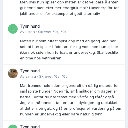
Men hvis hun spiser opp maten er det vel bare å enten
gi henne mer, eller mer energirik mat? Høyenergifôr for
jakthunder er for eksempel et godt alternativ.
Tynn hund
Av
Lisen
·
Skrevet
%s, %s
Maten blir som oftest spist opp med en gang. Jeg har
sett at hun spiser både tørr for og vom men hun spiser
ikke nok siden hun fortsatt er undervektig. Skal bestille
en time hos vetrinæren.
Tynn hund
Av
simira
·
Skrevet
%s, %s
Mat fremme hele tiden er generelt en dårlig metode for
småspiste hunder. Noen få, små måltider om dagen er
bedre. Antar du har testet med vårfôr og råfôr også.
Jeg ville nå uansett tatt en tur til dyrlegen og utelukket
at det er noe galt, og få en profesjonell vurdering på om
hunden er undervektig eller bare naturlig tynn.
Tynn hund