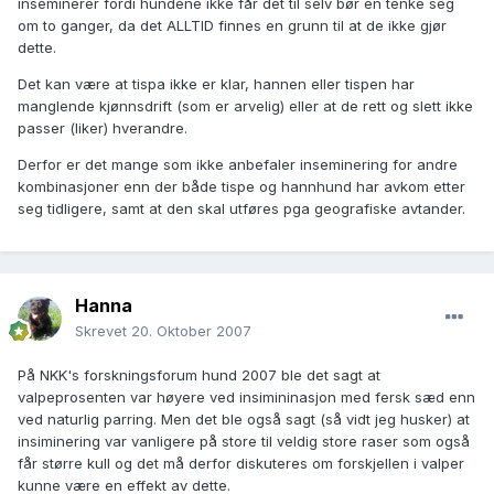
inseminerer fordi hundene ikke får det til selv bør en tenke seg
om to ganger, da det ALLTID finnes en grunn til at de ikke gjør
dette.
Det kan være at tispa ikke er klar, hannen eller tispen har
manglende kjønnsdrift (som er arvelig) eller at de rett og slett ikke
passer (liker) hverandre.
Derfor er det mange som ikke anbefaler inseminering for andre
kombinasjoner enn der både tispe og hannhund har avkom etter
seg tidligere, samt at den skal utføres pga geografiske avtander.
Hanna
Skrevet
20. Oktober 2007
På NKK's forskningsforum hund 2007 ble det sagt at
valpeprosenten var høyere ved insimininasjon med fersk sæd enn
ved naturlig parring. Men det ble også sagt (så vidt jeg husker) at
insiminering var vanligere på store til veldig store raser som også
får større kull og det må derfor diskuteres om forskjellen i valper
kunne være en effekt av dette.