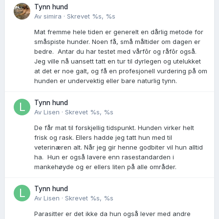
Tynn hund
Av
simira
·
Skrevet
%s, %s
Mat fremme hele tiden er generelt en dårlig metode for
småspiste hunder. Noen få, små måltider om dagen er
bedre. Antar du har testet med vårfôr og råfôr også.
Jeg ville nå uansett tatt en tur til dyrlegen og utelukket
at det er noe galt, og få en profesjonell vurdering på om
hunden er undervektig eller bare naturlig tynn.
Tynn hund
Av
Lisen
·
Skrevet
%s, %s
De får mat til forskjellig tidspunkt. Hunden virker helt
frisk og rask. Ellers hadde jeg tatt hun med til
veterinæren alt. Når jeg gir henne godbiter vil hun alltid
ha. Hun er også lavere enn rasestandarden i
mankehøyde og er ellers liten på alle områder.
Tynn hund
Av
Lisen
·
Skrevet
%s, %s
Parasitter er det ikke da hun også lever med andre