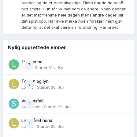
hunder og de er normalvektige. Ellers hadde de også
blitt smitta. Hun får lik mat som de andre. Noen ganger
er det mat fremme hele dagen mens andre dager blir
det spist opp. Har ikke merka noen forskjell men gjør
dette for at det skal være en forandring. Har prøvd...
Nylig opprettede emner
Tynn hund
7
Lisen
· Startet
%s, %s
Torden og lyn
3
Lovise
· Startet
30. Juli
Varm asfalt
1
Savannah
· Startet
29. Juli
Langhåret hund
1
Lovise
· Startet
29. Juli