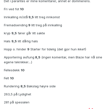
Det i parantes er mine komentarer, annet er dommerens.
Fri ved fot
10
Innkalling m/stå
9,5
litt treg innkomst
Fremadsending
9
litt treg på innkalling
kryp
9,5
fører går litt sakte
Hals
9,5
litt dårlig hals
Hopp o. hinder
9
Starter for tidelig (det gjor hun ikke!!)
Apportering av/tung
8,5
(ingen komentar, men Blaze har nå sine
egene teknikker....)
Fellesdekk
10
Felt
10
Rundering
8,5
Bakslag høyre side
263,5 på Lydighet
281 på spesialen