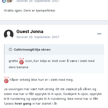
Skrevet
29. September 2007
Grattis igjen. Dere er kjempeflinke.
Guest Jonna
Skrevet
29. September 2007
CathrineogKillja skrev:
grattis
:icon_fun: killja er stolt over å være i slekt med
dere banana
håper virkelig ikke hun er i slekt med meg..
Ja sesongen har vært helt utrolig. Ett stk valpkull på våren og
siden mai har vi fått opprykk til A-spor, Godkjent A-spor, opprykk
til B-rundering og opprykk til A-rundering. Ikke minst har vi fått
1.plass
hver gang
vi har startet i år.