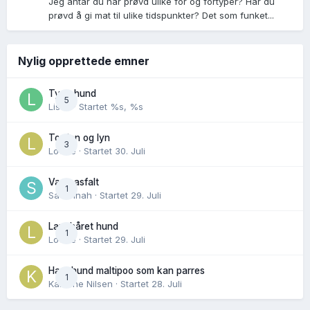
Jeg antar du har prøvd ulike fõr og fõrtyper? Har du
prøvd å gi mat til ulike tidspunkter? Det som funket...
Nylig opprettede emner
Tynn hund
5
Lisen
· Startet
%s, %s
Torden og lyn
3
Lovise
· Startet
30. Juli
Varm asfalt
1
Savannah
· Startet
29. Juli
Langhåret hund
1
Lovise
· Startet
29. Juli
Hannhund maltipoo som kan parres
1
Karoline Nilsen
· Startet
28. Juli