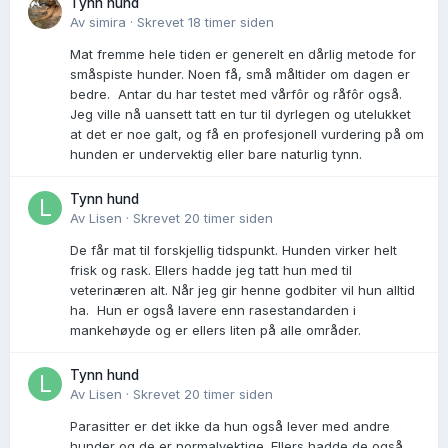
Tynn hund
Av
simira
·
Skrevet
18 timer siden
Mat fremme hele tiden er generelt en dårlig metode for
småspiste hunder. Noen få, små måltider om dagen er
bedre. Antar du har testet med vårfôr og råfôr også.
Jeg ville nå uansett tatt en tur til dyrlegen og utelukket
at det er noe galt, og få en profesjonell vurdering på om
hunden er undervektig eller bare naturlig tynn.
Tynn hund
Av
Lisen
·
Skrevet
20 timer siden
De får mat til forskjellig tidspunkt. Hunden virker helt
frisk og rask. Ellers hadde jeg tatt hun med til
veterinæren alt. Når jeg gir henne godbiter vil hun alltid
ha. Hun er også lavere enn rasestandarden i
mankehøyde og er ellers liten på alle områder.
Tynn hund
Av
Lisen
·
Skrevet
20 timer siden
Parasitter er det ikke da hun også lever med andre
hunder og de er normalvektige. Ellers hadde de også