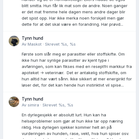
blitt smitta. Hun får lik mat som de andre. Noen ganger
er det mat fremme hele dagen mens andre dager blir
det spist opp. Har ikke merka noen forskjell men gjør
dette for at det skal være en forandring. Har prøvd...
Tynn hund
Av
Maskot
·
Skrevet
%s, %s
Første som slår meg er parasitter eller stoffskifte. Om
ikke hun har synlige parasitter av kjent type i
avføringen, som kan fikses med en reseptfri markkur fra
apoteket -> veterinær. Det er antakelig stoffskifte, om
hun alltid har vært sånn. Ikke sikkert at mer energirikt for
løser det, for det kan hende hun instinktivt vil spise...
Tynn hund
Av
simira
·
Skrevet
%s, %s
En dyrlegesjekk er absolutt lurt. Hun kan ha
helseproblemer som gjør at hun ikke tar opp næring
riktig. Hva dyrlegen sjekker kommer helt an på
vurderingen av hunden, rase, vekt, hva hun spiser osv.