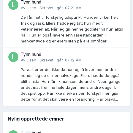
Tynn hund
Av
Lisen
·
Skrevet
I går, 07:21 AM
De får mat til forskjellig tidspunkt. Hunden virker helt
frisk og rask. Ellers hadde jeg tatt hun med til
veterinæren alt. Når jeg gir henne godbiter vil hun alltid
ha. Hun er også lavere enn rasestandarden i
mankehøyde og er ellers liten på alle områder.
Tynn hund
Av
Lisen
·
Skrevet
I går, 07:12 AM
Parasitter er det ikke da hun også lever med andre
hunder og de er normalvektige. Ellers hadde de også
blitt smitta. Hun får lik mat som de andre. Noen ganger
er det mat fremme hele dagen mens andre dager blir
det spist opp. Har ikke merka noen forskjell men gjør
dette for at det skal være en forandring. Har prøvd...
Nylig opprettede emner
Tynn hund