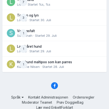
7
Lisen
· Startet
%s, %s
Torden og lyn
3
Lovise
· Startet
30. Juli
Varm asfalt
1
Savannah
· Startet
29. Juli
Langhåret hund
1
Lovise
· Startet
29. Juli
Hannhund maltipoo som kan parres
1
Karoline Nilsen
· Startet
28. Juli
Språk
Kontakt Administrasjonen
Ordensregler
Moderator Teamet
Prøv DoggieBag
Lær med EnkeltForklart