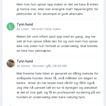
Men hvis hun spiser opp maten er det vel bare å enten
gi henne mer, eller mer energirik mat? Høyenergifôr for
jakthunder er for eksempel et godt alternativ.
Tynn hund
Av
Lisen
·
Skrevet
1 time siden
Maten blir som oftest spist opp med en gang. Jeg har
sett at hun spiser både tørr for og vom men hun spiser
ikke nok siden hun fortsatt er undervektig. Skal bestille
en time hos vetrinæren.
Tynn hund
Av
simira
·
Skrevet
I går, 08:29 AM
Mat fremme hele tiden er generelt en dårlig metode for
småspiste hunder. Noen få, små måltider om dagen er
bedre. Antar du har testet med vårfôr og råfôr også.
Jeg ville nå uansett tatt en tur til dyrlegen og utelukket
at det er noe galt, og få en profesjonell vurdering på om
hunden er undervektig eller bare naturlig tynn.