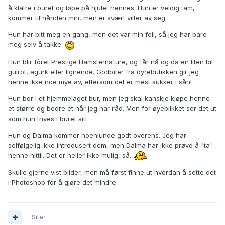
å klatre i buret og løpe på hjulet hennes. Hun er veldig tam,
kommer til hånden min, men er svært vilter av seg.
Hun har bitt meg en gang, men det var min feil, så jeg har bare
meg selv å takke.
Hun blir fôret Prestige Hamsternature, og får nå og da en liten bit
gulrot, agurk eller lignende. Godbiter fra dyrebutikken gir jeg
henne ikke noe mye av, ettersom det er mest sukker i sånt.
Hun bor i et hjemmelaget bur, men jeg skal kanskje kjøpe henne
et større og bedre et når jeg har råd. Men for øyeblikket ser det ut
som hun trives i buret sitt.
Hun og Dalma kommer noenlunde godt overens. Jeg har
selfølgelig ikke introdusert dem, men Dalma har ikke prøvd å "ta"
henne hittil. Det er heller ikke mulig, så.
Skulle gjerne vist bilder, men må først finne ut hvordan å sette det
i Photoshop for å gjøre det mindre.
Siter