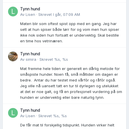
Tynn hund
Av
Lisen
·
Skrevet
I går, 07:09 AM
Maten blir som oftest spist opp med en gang. Jeg har
sett at hun spiser både tørr for og vom men hun spiser
ikke nok siden hun fortsatt er undervektig. Skal bestille
en time hos vetrinæren.
Tynn hund
Av
simira
·
Skrevet
%s, %s
Mat fremme hele tiden er generelt en dårlig metode for
småspiste hunder. Noen få, små måltider om dagen er
bedre. Antar du har testet med vårfôr og råfôr også.
Jeg ville nå uansett tatt en tur til dyrlegen og utelukket
at det er noe galt, og få en profesjonell vurdering på om
hunden er undervektig eller bare naturlig tynn.
Tynn hund
Av
Lisen
·
Skrevet
%s, %s
De får mat til forskjellig tidspunkt. Hunden virker helt