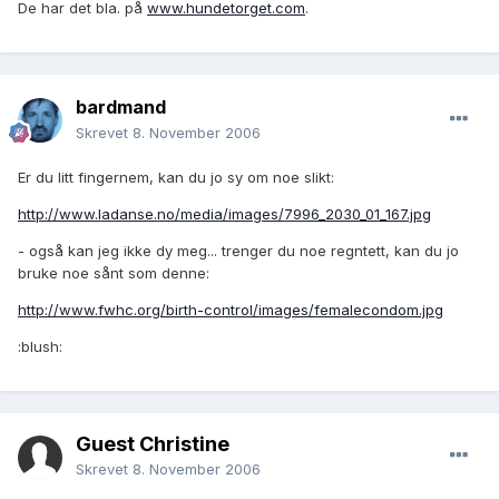
De har det bla. på
www.hundetorget.com
.
bardmand
Skrevet
8. November 2006
Er du litt fingernem, kan du jo sy om noe slikt:
http://www.ladanse.no/media/images/7996_2030_01_167.jpg
- også kan jeg ikke dy meg... trenger du noe regntett, kan du jo
bruke noe sånt som denne:
http://www.fwhc.org/birth-control/images/femalecondom.jpg
:blush:
Guest Christine
Skrevet
8. November 2006