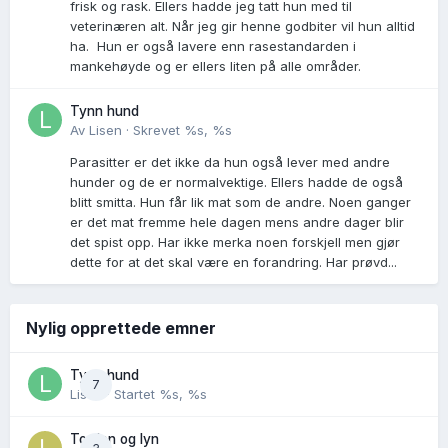
frisk og rask. Ellers hadde jeg tatt hun med til
veterinæren alt. Når jeg gir henne godbiter vil hun alltid
ha. Hun er også lavere enn rasestandarden i
mankehøyde og er ellers liten på alle områder.
Tynn hund
Av
Lisen
·
Skrevet
%s, %s
Parasitter er det ikke da hun også lever med andre
hunder og de er normalvektige. Ellers hadde de også
blitt smitta. Hun får lik mat som de andre. Noen ganger
er det mat fremme hele dagen mens andre dager blir
det spist opp. Har ikke merka noen forskjell men gjør
dette for at det skal være en forandring. Har prøvd...
Nylig opprettede emner
Tynn hund
7
Lisen
· Startet
%s, %s
Torden og lyn