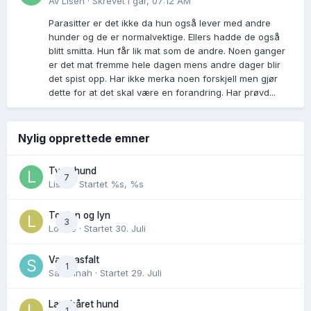
Av
Lisen
·
Skrevet
I går, 07:12 AM
Parasitter er det ikke da hun også lever med andre
hunder og de er normalvektige. Ellers hadde de også
blitt smitta. Hun får lik mat som de andre. Noen ganger
er det mat fremme hele dagen mens andre dager blir
det spist opp. Har ikke merka noen forskjell men gjør
dette for at det skal være en forandring. Har prøvd...
Nylig opprettede emner
Tynn hund
7
Lisen
· Startet
%s, %s
Torden og lyn
3
Lovise
· Startet
30. Juli
Varm asfalt
1
Savannah
· Startet
29. Juli
Langhåret hund
1