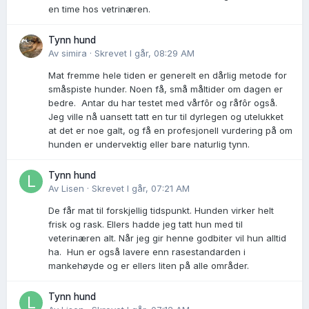
en time hos vetrinæren.
Tynn hund
Av
simira
·
Skrevet
I går, 08:29 AM
Mat fremme hele tiden er generelt en dårlig metode for
småspiste hunder. Noen få, små måltider om dagen er
bedre. Antar du har testet med vårfôr og råfôr også.
Jeg ville nå uansett tatt en tur til dyrlegen og utelukket
at det er noe galt, og få en profesjonell vurdering på om
hunden er undervektig eller bare naturlig tynn.
Tynn hund
Av
Lisen
·
Skrevet
I går, 07:21 AM
De får mat til forskjellig tidspunkt. Hunden virker helt
frisk og rask. Ellers hadde jeg tatt hun med til
veterinæren alt. Når jeg gir henne godbiter vil hun alltid
ha. Hun er også lavere enn rasestandarden i
mankehøyde og er ellers liten på alle områder.
Tynn hund