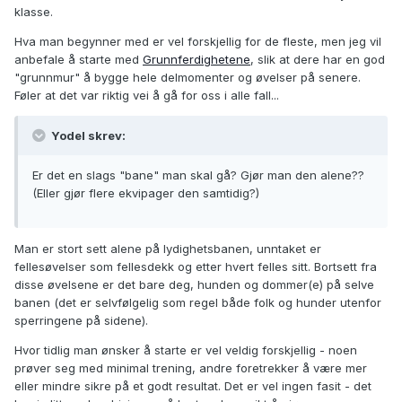
klasse.
Hva man begynner med er vel forskjellig for de fleste, men jeg vil
anbefale å starte med
Grunnferdighetene
, slik at dere har en god
"grunnmur" å bygge hele delmomenter og øvelser på senere.
Føler at det var riktig vei å gå for oss i alle fall...
Yodel skrev:
Er det en slags "bane" man skal gå? Gjør man den alene??
(Eller gjør flere ekvipager den samtidig?)
Man er stort sett alene på lydighetsbanen, unntaket er
fellesøvelser som fellesdekk og etter hvert felles sitt. Bortsett fra
disse øvelsene er det bare deg, hunden og dommer(e) på selve
banen (det er selvfølgelig som regel både folk og hunder utenfor
sperringene på sidene).
Hvor tidlig man ønsker å starte er vel veldig forskjellig - noen
prøver seg med minimal trening, andre foretrekker å være mer
eller mindre sikre på et godt resultat. Det er vel ingen fasit - det