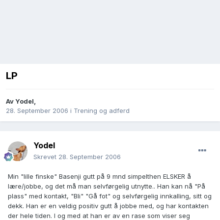
LP
Av
Yodel
,
28. September 2006
i
Trening og adferd
Yodel
Skrevet
28. September 2006
Min "lille finske" Basenji gutt på 9 mnd simpelthen ELSKER å
lære/jobbe, og det må man selvførgelig utnytte.. Han kan nå "På
plass" med kontakt, "Bli" "Gå fot" og selvførgelig innkalling, sitt og
dekk. Han er en veldig positiv gutt å jobbe med, og har kontakten
der hele tiden. I og med at han er av en rase som viser seg