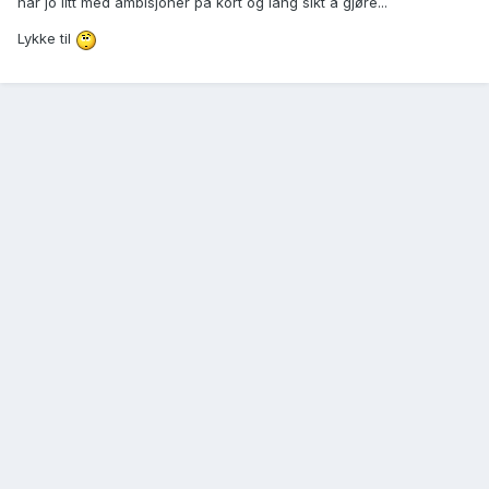
har jo litt med ambisjoner på kort og lang sikt å gjøre...
Lykke til