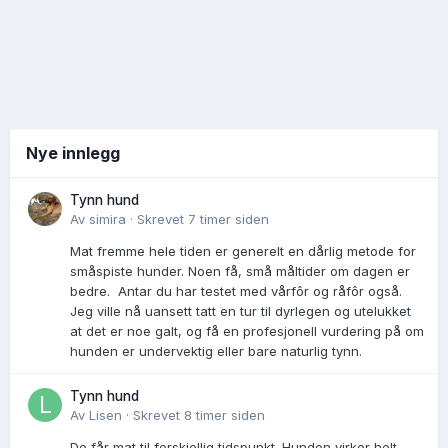
Nye innlegg
Tynn hund
Av
simira
·
Skrevet
7 timer siden
Mat fremme hele tiden er generelt en dårlig metode for
småspiste hunder. Noen få, små måltider om dagen er
bedre. Antar du har testet med vårfôr og råfôr også.
Jeg ville nå uansett tatt en tur til dyrlegen og utelukket
at det er noe galt, og få en profesjonell vurdering på om
hunden er undervektig eller bare naturlig tynn.
Tynn hund
Av
Lisen
·
Skrevet
8 timer siden
De får mat til forskjellig tidspunkt. Hunden virker helt