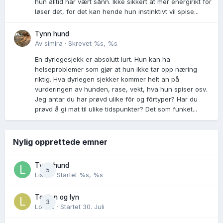
hun alltid har vært sånn. Ikke sikkert at mer energirikt for
løser det, for det kan hende hun instinktivt vil spise...
Tynn hund
Av
simira
·
Skrevet
%s, %s
En dyrlegesjekk er absolutt lurt. Hun kan ha
helseproblemer som gjør at hun ikke tar opp næring
riktig. Hva dyrlegen sjekker kommer helt an på
vurderingen av hunden, rase, vekt, hva hun spiser osv.
Jeg antar du har prøvd ulike fõr og fõrtyper? Har du
prøvd å gi mat til ulike tidspunkter? Det som funket...
Nylig opprettede emner
Tynn hund
5
Lisen
· Startet
%s, %s
Torden og lyn
3
Lovise
· Startet
30. Juli