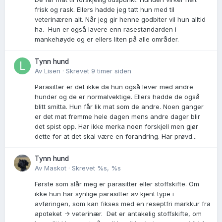
frisk og rask. Ellers hadde jeg tatt hun med til
veterinæren alt. Når jeg gir henne godbiter vil hun alltid
ha. Hun er også lavere enn rasestandarden i
mankehøyde og er ellers liten på alle områder.
Tynn hund
Av
Lisen
·
Skrevet
9 timer siden
Parasitter er det ikke da hun også lever med andre
hunder og de er normalvektige. Ellers hadde de også
blitt smitta. Hun får lik mat som de andre. Noen ganger
er det mat fremme hele dagen mens andre dager blir
det spist opp. Har ikke merka noen forskjell men gjør
dette for at det skal være en forandring. Har prøvd...
Tynn hund
Av
Maskot
·
Skrevet
%s, %s
Første som slår meg er parasitter eller stoffskifte. Om
ikke hun har synlige parasitter av kjent type i
avføringen, som kan fikses med en reseptfri markkur fra
apoteket -> veterinær. Det er antakelig stoffskifte, om