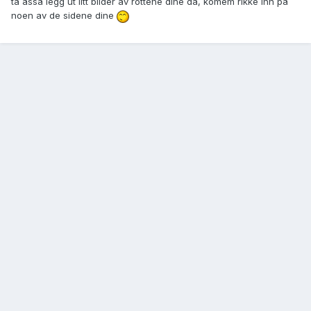
ta åsså legg ut litt bilder av rottene dine da, komem rikke inn på
noen av de sidene dine