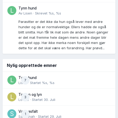
Tynn hund
Av
Lisen
·
Skrevet
%s, %s
Parasitter er det ikke da hun også lever med andre
hunder og de er normalvektige. Ellers hadde de også
blitt smitta. Hun får lik mat som de andre. Noen ganger
er det mat fremme hele dagen mens andre dager blir
det spist opp. Har ikke merka noen forskjell men gjør
dette for at det skal være en forandring. Har prøvd...
Nylig opprettede emner
Tynn hund
7
Lisen
· Startet
%s, %s
Torden og lyn
3
Lovise
· Startet
30. Juli
Varm asfalt
1
Savannah
· Startet
29. Juli