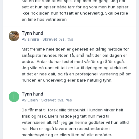
Maten blir som oftest spist opp med en gang. Jeg har
sett at hun spiser både tørr for og vom men hun spiser
ikke nok siden hun fortsatt er undervektig. Skal bestille
en time hos vetrinæren.
Tynn hund
Av
simira
·
Skrevet
%s, %s
Mat fremme hele tiden er generelt en dårlig metode for
småspiste hunder. Noen få, små måltider om dagen er
bedre. Antar du har testet med vårfôr og råfôr også.
Jeg ville nå uansett tatt en tur til dyrlegen og utelukket
at det er noe galt, og få en profesjonell vurdering på om
hunden er undervektig eller bare naturlig tynn.
Tynn hund
Av
Lisen
·
Skrevet
%s, %s
De får mat til forskjellig tidspunkt. Hunden virker helt
frisk og rask. Ellers hadde jeg tatt hun med til
veterinæren alt. Når jeg gir henne godbiter vil hun alltid
ha. Hun er også lavere enn rasestandarden i
mankehøyde og er ellers liten på alle områder.