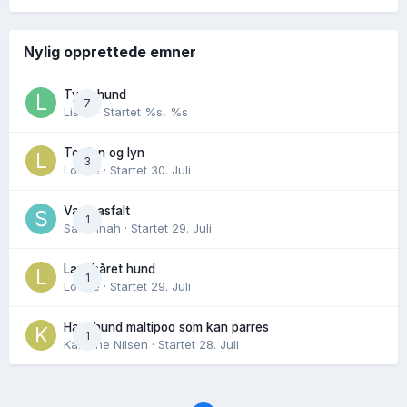
Nylig opprettede emner
Tynn hund
7
Lisen
· Startet
%s, %s
Torden og lyn
3
Lovise
· Startet
30. Juli
Varm asfalt
1
Savannah
· Startet
29. Juli
Langhåret hund
1
Lovise
· Startet
29. Juli
Hannhund maltipoo som kan parres
1
Karoline Nilsen
· Startet
28. Juli