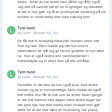
bedre. Antar du har testet med vårfôr og råfôr også.
Jeg ville nå uansett tatt en tur til dyrlegen og utelukket
at det er noe galt, og få en profesjonell vurdering på om
hunden er undervektig eller bare naturlig tynn.
Tynn hund
Av
Lisen
·
Skrevet
%s, %s
De får mat til forskjellig tidspunkt. Hunden virker helt
frisk og rask. Ellers hadde jeg tatt hun med til
veterinæren alt. Når jeg gir henne godbiter vil hun alltid
ha. Hun er også lavere enn rasestandarden i
mankehøyde og er ellers liten på alle områder.
Tynn hund
Av
Lisen
·
Skrevet
%s, %s
Parasitter er det ikke da hun også lever med andre
hunder og de er normalvektige. Ellers hadde de også
blitt smitta. Hun får lik mat som de andre. Noen ganger
er det mat fremme hele dagen mens andre dager blir
det spist opp. Har ikke merka noen forskjell men gjør
dette for at det skal være en forandring. Har prøvd...