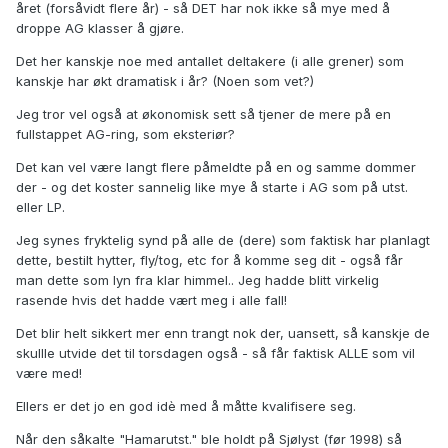
året (forsåvidt flere år) - så DET har nok ikke så mye med å
droppe AG klasser å gjøre.
Det her kanskje noe med antallet deltakere (i alle grener) som
kanskje har økt dramatisk i år? (Noen som vet?)
Jeg tror vel også at økonomisk sett så tjener de mere på en
fullstappet AG-ring, som eksteriør?
Det kan vel være langt flere påmeldte på en og samme dommer
der - og det koster sannelig like mye å starte i AG som på utst.
eller LP.
Jeg synes fryktelig synd på alle de (dere) som faktisk har planlagt
dette, bestilt hytter, fly/tog, etc for å komme seg dit - også får
man dette som lyn fra klar himmel.. Jeg hadde blitt virkelig
rasende hvis det hadde vært meg i alle fall!
Det blir helt sikkert mer enn trangt nok der, uansett, så kanskje de
skullle utvide det til torsdagen også - så får faktisk ALLE som vil
være med!
Ellers er det jo en god idè med å måtte kvalifisere seg.
Når den såkalte "Hamarutst." ble holdt på Sjølyst (før 1998) så