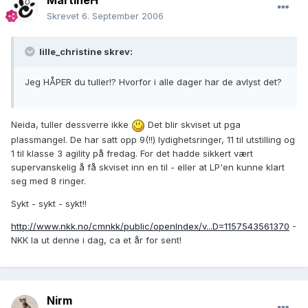
MartineH
Skrevet
6. September 2006
lille_christine skrev:
Jeg HÅPER du tuller!? Hvorfor i alle dager har de avlyst det?
Neida, tuller dessverre ikke
Det blir skviset ut pga
plassmangel. De har satt opp 9(!!) lydighetsringer, 11 til utstilling og
1 til klasse 3 agility på fredag. For det hadde sikkert vært
supervanskelig å få skviset inn en til - eller at LP'en kunne klart
seg med 8 ringer.
Sykt - sykt - sykt!!
http://www.nkk.no/cmnkk/public/openIndex/v...D=1157543561370
-
NKK la ut denne i dag, ca et år for sent!
Nirm