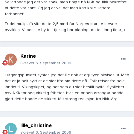
Selv trodde jeg det var spøk, men ringte nå NKK og fikk bekreftet
at dette var sant. Og jeg er vel det man kan kalle 'lettere'
forbannet!
Er det mulig, få vite dette 2,5 mnd før Norges største stevne
avvikles. Vi bestilte hytte i fjor og har planlagt dette i lang tid <_<
Karine
Skrevet
6. September 2006
I utgangspunktet syntes jeg det ille nok at agilityen skvises ut..Men
det er jo helt sykt at de sier ifra om dette nå...Folk reiser fra hele
landet til Vikingskipet, og har som du sier bestilt hytte, flybiletter
osv..NKK tar seg virkelig friheter, hvis en annen arrangør hadde
gjort dette hadde de sikkert fått streng reaksjon fra Nkk..Arg!
lille_christine
Skrevet
6. September 2006