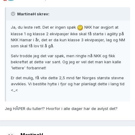
MartineH skrev:
Ja, du leste rett. Det er ingen spøk
NKK har avgjort at
klasse 1 og klasse 2 ekvipasjer ikke skal få starte i agility på
NKK Hamar i år, det er da kun klasse 3 ekvipasjer, lag og NM
som skal få lov til å gå.
Selv trodde jeg det var spøk, men ringte nå NKK og fikk
bekreftet at dette var sant. Og jeg er vel det man kan kalle
'lettere' forbannet!
Er det mulig, få vite dette 2,5 mnd før Norges største stevne
avvikles. Vi bestilte hytte i fjor og har planlagt dette i lang tid
<_<
Jeg HÅPER du tuller!? Hvorfor i alle dager har de avlyst det?