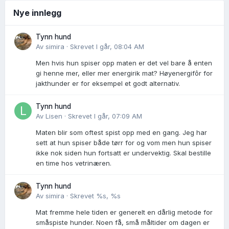
Nye innlegg
Tynn hund
Av
simira
·
Skrevet
I går, 08:04 AM
Men hvis hun spiser opp maten er det vel bare å enten
gi henne mer, eller mer energirik mat? Høyenergifôr for
jakthunder er for eksempel et godt alternativ.
Tynn hund
Av
Lisen
·
Skrevet
I går, 07:09 AM
Maten blir som oftest spist opp med en gang. Jeg har
sett at hun spiser både tørr for og vom men hun spiser
ikke nok siden hun fortsatt er undervektig. Skal bestille
en time hos vetrinæren.
Tynn hund
Av
simira
·
Skrevet
%s, %s
Mat fremme hele tiden er generelt en dårlig metode for
småspiste hunder. Noen få, små måltider om dagen er