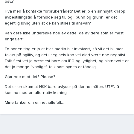
osv.?
Hva med å kontakte forbrukerrådet? Det er jo en sinnsykt knapp
avbestillingstid å forholde seg til, og i bunn og grunn, er det
egentlig lovlig uten at de kan stilles til ansvar?
Kan dere ikke undersøke noe av dette, de av dere som er mest
engasjert?
En annen ting er jo at hvis media blir involvert, så vil det bli mer
fokus på agility, og det i seg selv kan vel aldri være noe negativt.
Folk flest vet jo nærmest bare om IPO og lydighet, og sistnevnte er
det jo mange "vanlige" folk som synes er tåpelig.
Gjør noe med det? Please?
Det er en skam at NKK bare avlyser på denne måten. UTEN å
komme med en alternativ løsning....
Mine tanker om emnet iallefall...