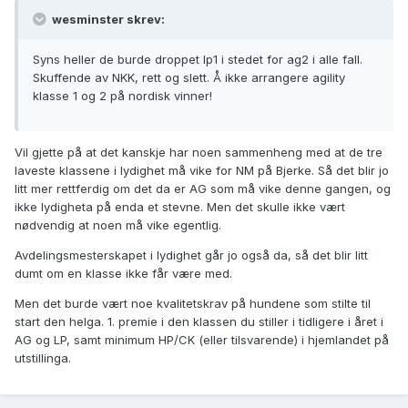
wesminster skrev:
Syns heller de burde droppet lp1 i stedet for ag2 i alle fall.
Skuffende av NKK, rett og slett. Å ikke arrangere agility
klasse 1 og 2 på nordisk vinner!
Vil gjette på at det kanskje har noen sammenheng med at de tre
laveste klassene i lydighet må vike for NM på Bjerke. Så det blir jo
litt mer rettferdig om det da er AG som må vike denne gangen, og
ikke lydigheta på enda et stevne. Men det skulle ikke vært
nødvendig at noen må vike egentlig.
Avdelingsmesterskapet i lydighet går jo også da, så det blir litt
dumt om en klasse ikke får være med.
Men det burde vært noe kvalitetskrav på hundene som stilte til
start den helga. 1. premie i den klassen du stiller i tidligere i året i
AG og LP, samt minimum HP/CK (eller tilsvarende) i hjemlandet på
utstillinga.