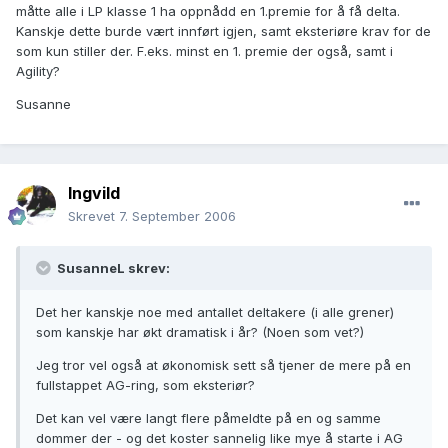
måtte alle i LP klasse 1 ha oppnådd en 1.premie for å få delta.
Kanskje dette burde vært innført igjen, samt eksteriøre krav for de
som kun stiller der. F.eks. minst en 1. premie der også, samt i
Agility?
Susanne
Ingvild
Skrevet
7. September 2006
SusanneL skrev:
Det her kanskje noe med antallet deltakere (i alle grener)
som kanskje har økt dramatisk i år? (Noen som vet?)
Jeg tror vel også at økonomisk sett så tjener de mere på en
fullstappet AG-ring, som eksteriør?
Det kan vel være langt flere påmeldte på en og samme
dommer der - og det koster sannelig like mye å starte i AG