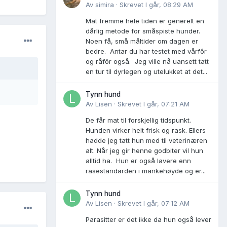
Av
simira
·
Skrevet
I går, 08:29 AM
Mat fremme hele tiden er generelt en
dårlig metode for småspiste hunder.
Noen få, små måltider om dagen er
bedre. Antar du har testet med vårfôr
og råfôr også. Jeg ville nå uansett tatt
en tur til dyrlegen og utelukket at det...
Tynn hund
Av
Lisen
·
Skrevet
I går, 07:21 AM
De får mat til forskjellig tidspunkt.
Hunden virker helt frisk og rask. Ellers
hadde jeg tatt hun med til veterinæren
alt. Når jeg gir henne godbiter vil hun
alltid ha. Hun er også lavere enn
rasestandarden i mankehøyde og er...
Tynn hund
Av
Lisen
·
Skrevet
I går, 07:12 AM
Parasitter er det ikke da hun også lever