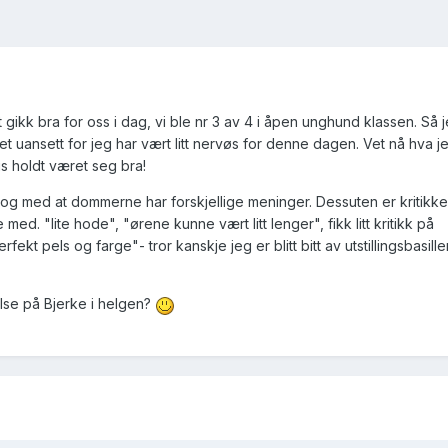
t gikk bra for oss i dag, vi ble nr 3 av 4 i åpen unghund klassen. Så 
uansett for jeg har vært litt nervøs for denne dagen. Vet nå hva je
is holdt været seg bra!
" i og med at dommerne har forskjellige meninger. Dessuten er kritik
d. "lite hode", "ørene kunne vært litt lenger", fikk litt kritikk på
ekt pels og farge"- tror kanskje jeg er blitt bitt av utstillingsbasill
lse på Bjerke i helgen?