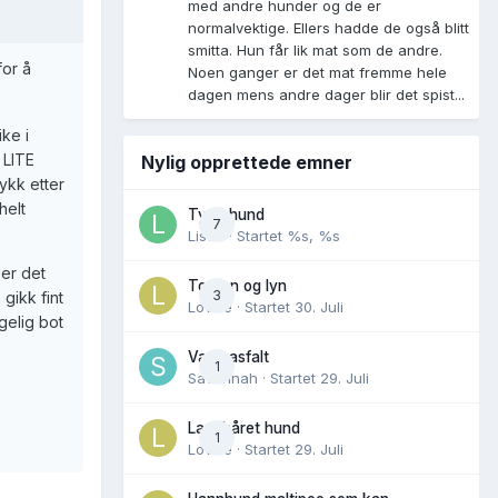
med andre hunder og de er
normalvektige. Ellers hadde de også blitt
smitta. Hun får lik mat som de andre.
for å
Noen ganger er det mat fremme hele
dagen mens andre dager blir det spist...
ke i
 LITE
Nylig opprettede emner
ykk etter
helt
Tynn hund
7
Lisen
· Startet
%s, %s
der det
Torden og lyn
3
gikk fint
Lovise
· Startet
30. Juli
gelig bot
Varm asfalt
1
Savannah
· Startet
29. Juli
Langhåret hund
1
Lovise
· Startet
29. Juli