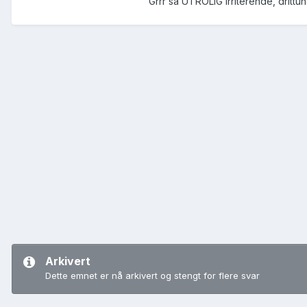
Grrr så UTROLIG irriterende, drittu
Arkivert
Dette emnet er nå arkivert og stengt for flere svar