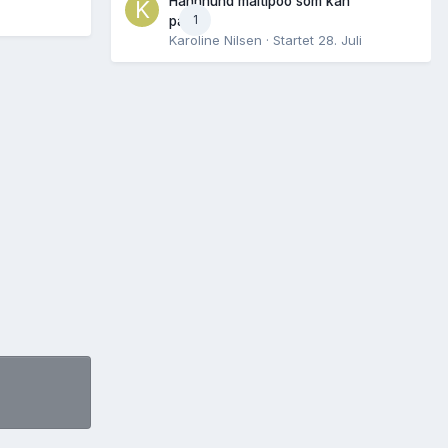
Hannhund maltipoo som kan
1
parres
Karoline Nilsen
· Startet
28. Juli