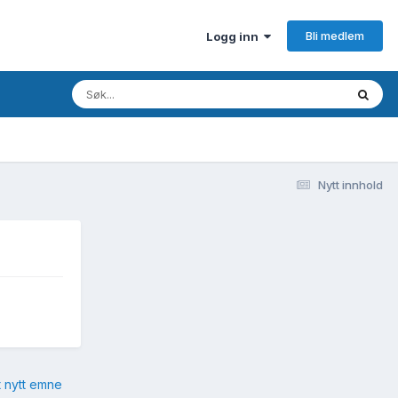
Bli medlem
Logg inn
Nytt innhold
t nytt emne