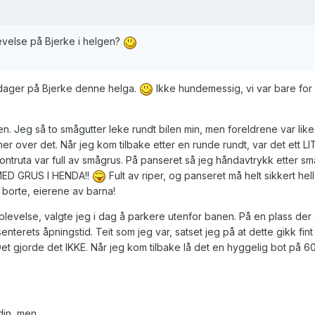
evelse på Bjerke i helgen?
e dager på Bjerke denne helga.
Ikke hundemessig, vi var bare for å
n. Jeg så to smågutter leke rundt bilen min, men foreldrene var like 
r over det. Når jeg kom tilbake etter en runde rundt, var det ett L
ntruta var full av smågrus. På panseret så jeg håndavtrykk etter s
MED GRUS I HENDA!!
Fult av riper, og panseret må helt sikkert hel
 borte, eierene av barna!
plevelse, valgte jeg i dag å parkere utenfor banen. På en plass der 
nterets åpningstid. Teit som jeg var, satset jeg på at dette gikk fint
et gjorde det IKKE. Når jeg kom tilbake lå det en hyggelig bot på 60
din, men...