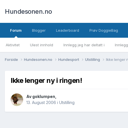
Hundesonen.no
Forum
Blogger
Leaderboard
Prøv DoggieBag
Aktivitet
Ulest innhold
Innlegg jeg har deltatt i
Innlegg
Forside
Hundesonen.no
Hundesport
Utstilling
Ikke lenger n
Ikke lenger ny i ringen!
Av
goklumpen
,
13. August 2006
i
Utstilling