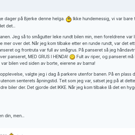
lige dager på Bjerke denne helga.
Ikke hundemessig, vi var bare 
et det...
anen. Jeg så to smågutter leke rundt bilen min, men foreldrene var li
 mer over det. Når jeg kom tilbake etter en runde rundt, var det ett
seret og frontruta var full av smågrus. På panseret så jeg håndavtr
ver panseret, MED GRUS I HENDA!
Fult av riper, og panseret må 
g var bilen ved siden av borte, eierene av barna!
 opplevelse, valgte jeg i dag å parkere utenfor banen. På en plass 
utenom senterets åpningstid. Teit som jeg var, satset jeg på at dette 
re biler der. Det gjorde det IKKE. Når jeg kom tilbake lå det en hyg
en din, men...