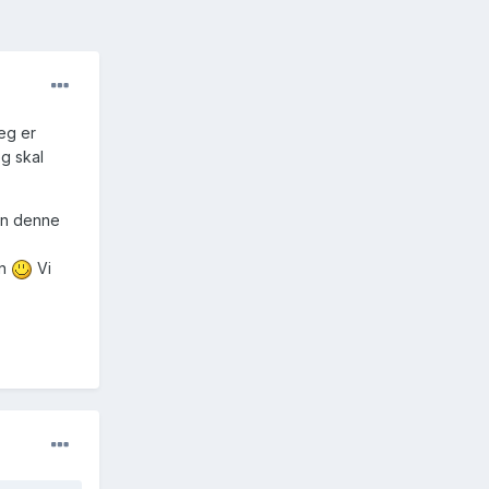
jeg er
g skal
ken denne
en
Vi