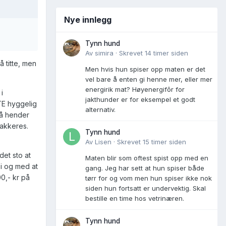
Nye innlegg
Tynn hund
Av
simira
·
Skrevet
14 timer siden
 titte, men
Men hvis hun spiser opp maten er det
vel bare å enten gi henne mer, eller mer
energirik mat? Høyenergifôr for
i
jakthunder er for eksempel et godt
ITE hyggelig
alternativ.
må hender
lakkeres.
Tynn hund
Av
Lisen
·
Skrevet
15 timer siden
det sto at
Maten blir som oftest spist opp med en
 i og med at
gang. Jeg har sett at hun spiser både
0,- kr på
tørr for og vom men hun spiser ikke nok
siden hun fortsatt er undervektig. Skal
bestille en time hos vetrinæren.
Tynn hund