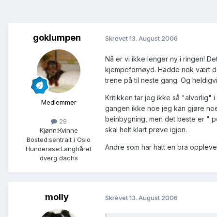
goklumpen
Skrevet
13. August 2006
Nå er vi ikke lenger ny i ringen! De
kjempefornøyd. Hadde nok vært det 
trene på til neste gang. Og heldigv
Kritikken tar jeg ikke så "alvorlig
Medlemmer
gangen ikke noe jeg kan gjøre noe me
beinbygning, men det beste er " perf
29
skal helt klart prøve igjen.
Kjønn:
Kvinne
Bosted:
sentralt i Oslo
Andre som har hatt en bra oppleve
Hunderase:
Langhåret
dverg dachs
molly
Skrevet
13. August 2006