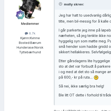
molly skrev:
Jeg har hatt to usedvanlig dår
titte, men bil-messig for å kalle d
Medlemmer
I går parkerte jeg inne på løpeb
6.7k
nærheten, så jeg tenkte ikke noe
Kjønn:
Kvinne
hyggelig syn som møtte meg. Pan
Bosted:
Bærum
små hender som hadde gnidd o
Hunderase:
Norsk
sikkert hellakkeres. Selvfølgeli
Tyttebærhund
Etter gårsdagens lite hyggelige
sto at det var forbudt å parkere 
i og med at det sto så mange and
på 600,- kr på ruta....
Så nei, ikke særlig bra helg!
Ble litt OT dette i forhold til tråd