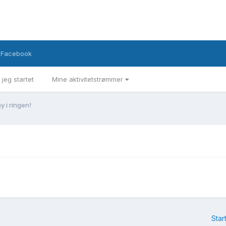
Facebook
 jeg startet
Mine aktivitetstrømmer
y i ringen!
Star