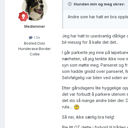
Hunden min og meg skrev:
Andre som har hatt en bra oppl
Medlemmer
Jeg har hatt to usedvanlig dårlig
1.5k
bil-messig for å kalle det det...
Bosted:
Oslo
Hunderase:
Border
I går parkerte jeg inne på løpebane
Collie
nærheten, så jeg tenkte ikke noe me
syn som møtte meg. Panseret og fro
som hadde gnidd over panseret, 
Selvfølgelig var bilen ved siden av
Etter gårsdagens lite hyggelige op
det var forbudt å parkere utenom se
det sto så mange andre biler der. D
ruta....
Så nei, ikke særlig bra helg!
Ble litt OT dette i forhold til tråden 