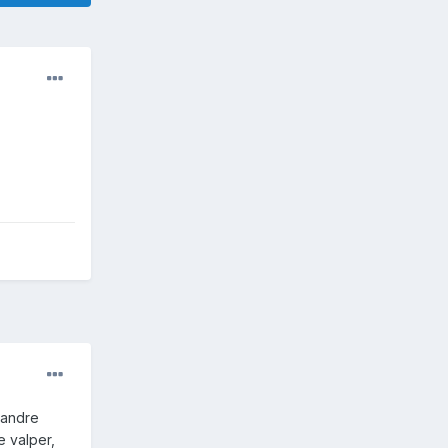
n andre
e valper,