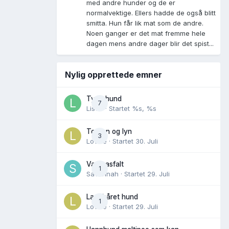
med andre hunder og de er
normalvektige. Ellers hadde de også blitt
smitta. Hun får lik mat som de andre.
Noen ganger er det mat fremme hele
dagen mens andre dager blir det spist...
Nylig opprettede emner
Tynn hund
7
Lisen
· Startet
%s, %s
Torden og lyn
3
Lovise
· Startet
30. Juli
Varm asfalt
1
Savannah
· Startet
29. Juli
Langhåret hund
1
Lovise
· Startet
29. Juli