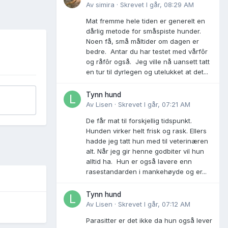
Av
simira
·
Skrevet
I går, 08:29 AM
Mat fremme hele tiden er generelt en
dårlig metode for småspiste hunder.
Noen få, små måltider om dagen er
bedre. Antar du har testet med vårfôr
og råfôr også. Jeg ville nå uansett tatt
en tur til dyrlegen og utelukket at det...
Tynn hund
Av
Lisen
·
Skrevet
I går, 07:21 AM
De får mat til forskjellig tidspunkt.
Hunden virker helt frisk og rask. Ellers
hadde jeg tatt hun med til veterinæren
alt. Når jeg gir henne godbiter vil hun
alltid ha. Hun er også lavere enn
rasestandarden i mankehøyde og er...
Tynn hund
Av
Lisen
·
Skrevet
I går, 07:12 AM
Parasitter er det ikke da hun også lever