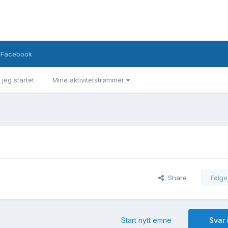
Facebook
 jeg startet
Mine aktivitetstrømmer
Share
Følge
Start nytt emne
Svar 