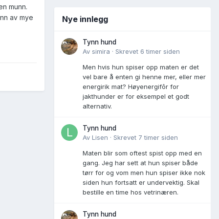
ten munn.
runn av mye
Nye innlegg
Tynn hund
Av
simira
·
Skrevet
6 timer siden
Men hvis hun spiser opp maten er det
vel bare å enten gi henne mer, eller mer
energirik mat? Høyenergifôr for
jakthunder er for eksempel et godt
alternativ.
Tynn hund
Av
Lisen
·
Skrevet
7 timer siden
Maten blir som oftest spist opp med en
gang. Jeg har sett at hun spiser både
tørr for og vom men hun spiser ikke nok
siden hun fortsatt er undervektig. Skal
bestille en time hos vetrinæren.
Tynn hund