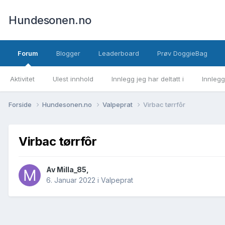
Hundesonen.no
Forum
Blogger
Leaderboard
Prøv DoggieBag
Aktivitet
Ulest innhold
Innlegg jeg har deltatt i
Innlegg
Forside
Hundesonen.no
Valpeprat
Virbac tørrfôr
Virbac tørrfôr
Av
Milla_85
,
6. Januar 2022
i
Valpeprat