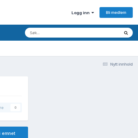
Bli medlem
Logg inn
Nytt innhold
re
0
i emnet