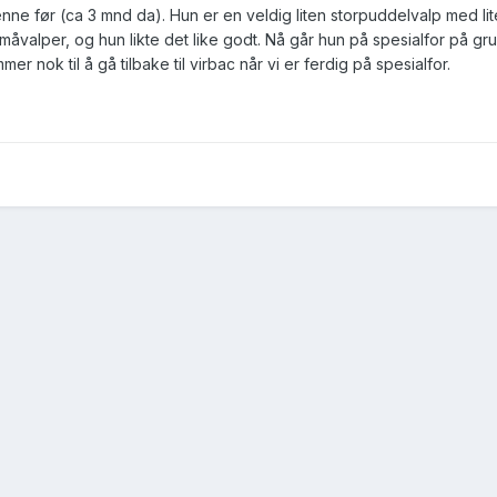
henne før (ca 3 mnd da). Hun er en veldig liten storpuddelvalp med li
småvalper, og hun likte det like godt. Nå går hun på spesialfor på g
r nok til å gå tilbake til virbac når vi er ferdig på spesialfor.