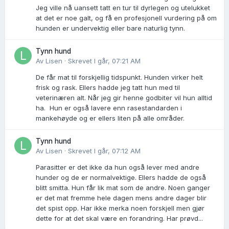
Jeg ville nå uansett tatt en tur til dyrlegen og utelukket
at det er noe galt, og få en profesjonell vurdering på om
hunden er undervektig eller bare naturlig tynn.
Tynn hund
Av
Lisen
·
Skrevet
I går, 07:21 AM
De får mat til forskjellig tidspunkt. Hunden virker helt
frisk og rask. Ellers hadde jeg tatt hun med til
veterinæren alt. Når jeg gir henne godbiter vil hun alltid
ha. Hun er også lavere enn rasestandarden i
mankehøyde og er ellers liten på alle områder.
Tynn hund
Av
Lisen
·
Skrevet
I går, 07:12 AM
Parasitter er det ikke da hun også lever med andre
hunder og de er normalvektige. Ellers hadde de også
blitt smitta. Hun får lik mat som de andre. Noen ganger
er det mat fremme hele dagen mens andre dager blir
det spist opp. Har ikke merka noen forskjell men gjør
dette for at det skal være en forandring. Har prøvd...