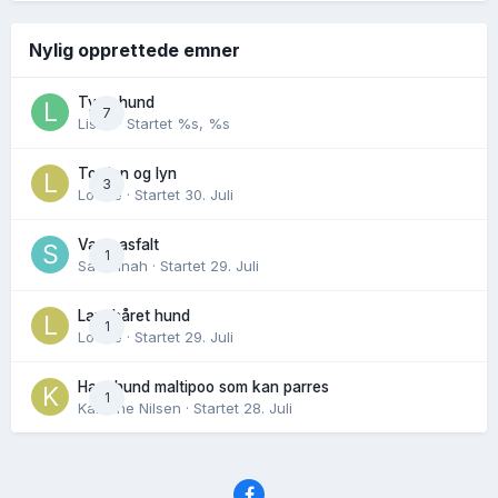
Nylig opprettede emner
Tynn hund
7
Lisen
· Startet
%s, %s
Torden og lyn
3
Lovise
· Startet
30. Juli
Varm asfalt
1
Savannah
· Startet
29. Juli
Langhåret hund
1
Lovise
· Startet
29. Juli
Hannhund maltipoo som kan parres
1
Karoline Nilsen
· Startet
28. Juli