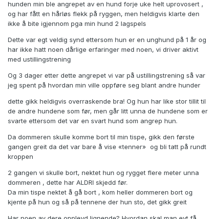
hunden min ble angrepet av en hund forje uke helt uprovosert ,
og har fått en hårløs flekk på ryggen, men heldigvis klarte den
ikke å bite igjennom pga min hund 2 lagspels
Dette var egt veldig synd ettersom hun er en unghund på 1 år og
har ikke hatt noen dårlige erfaringer med noen, vi driver aktivt
med ustillingstrening
Og 3 dager etter dette angrepet vi var på ustillingstrening så var
jeg spent på hvordan min ville oppføre seg blant andre hunder
dette gikk heldigvis overraskende bra! Og hun har like stor tillit til
de andre hundene som før, men går litt unna de hundene som er
svarte ettersom det var en svart hund som angrep hun.
Da dommeren skulle komme bort til min tispe, gikk den første
gangen greit da det var bare å vise «tenner» og bli tatt på rundt
kroppen
2 gangen vi skulle bort, nektet hun og rygget flere meter unna
dommeren , dette har ALDRI skjedd før.
Da min tispe nektet å gå bort , kom heller dommeren bort og
kjente på hun og så på tennene der hun sto, det gikk greit
Har noen av dere opplevd lignende? Hvordan skal man evt få