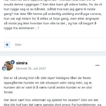
snudd denne ryggingen ? Kan ikke bare gå videre heller, for da vil
hun rygge seg ut av båndet.. Isåfall hva kan jeg gjøre til neste
gang? Har ikke fått henne på ordentlig utstilling ennå pga corona,
hun var egt «klar» for å stilles ut forje gang, men etter angrepet
så visste jeg ikke hvordan hun ville ta det , og har nå begynt å
rygge fra dommeren ..
?
Siter
simira
Skrevet
19. Juli 2021
Det er så utrolig trist når slikt skjer! Heldigvis tåler de fleste
oppegående hunder en slik situasjon uten varig mén, og at
hunden din er vant til å være rundt andre hunder er en stor
fordel.
Har dere vært hos veterinær og sjekket for skader? Selv om det
ikke ble hull kan det være ganske stort press fra hundetenner, og