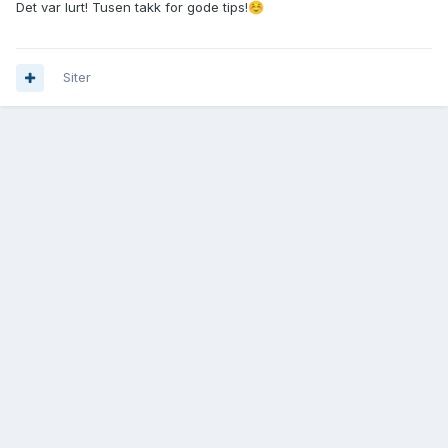
Det var lurt! Tusen takk for gode tips!
☺️
"dommer" setter seg på huk og lar hunden komme bort selv,
og belønner med godbiter. Forhåpentligvis vil det gå fort
over.
Siter
Lykke til!