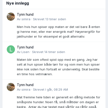
Nye innlegg
Tynn hund
Av
simira
·
Skrevet
13 timer siden
Men hvis hun spiser opp maten er det vel bare å enten
gi henne mer, eller mer energirik mat? Høyenergifôr for
jakthunder er for eksempel et godt alternativ.
Tynn hund
Av
Lisen
·
Skrevet
14 timer siden
Maten blir som oftest spist opp med en gang. Jeg har
sett at hun spiser både tørr for og vom men hun spiser
ikke nok siden hun fortsatt er undervektig. Skal bestille
en time hos vetrinæren.
Tynn hund
Av
simira
·
Skrevet
I går, 08:29 AM
Mat fremme hele tiden er generelt en dårlig metode for
småspiste hunder. Noen få, små måltider om dagen er
bedre. Antar du har testet med vårfôr og råfôr også.