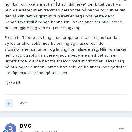
hun kan om ikke annet ha fått et "blåmerke" der bittet var. Hvis
hun da erfarer at en fremmed person tar på henne og hun er øm
der så kan det ha gjort at hun trekker seg unna neste gang.
Unngå ihvertfall å tvinge henne inn i situasjoner der hun ikke vil,
det kan gjøre ting verre og mer langvarig.
Fortsette å trene utstilling, men dropp de situasjonene hunden
synes er ekle. Jobb med belønning og masse ros i de
situasjonene hun takler, og la ting normalisere seg. Når hun virker
helt trygg og rolig kan dere gradvis begynne med det som er
utfordrende, gjerne helt fra scratch med at "dommer" setter seg
på huk og lar hunden komme bort selv, og belønner med godbiter.
Forhåpentligvis vil det gå fort over.
Lykke til!
Siter
BMC