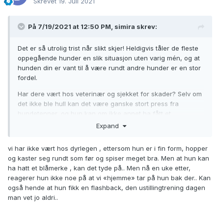
Skrevet
19. Juli 2021
På 7/19/2021 at 12:50 PM,
simira
skrev:
Det er så utrolig trist når slikt skjer! Heldigvis tåler de fleste
oppegående hunder en slik situasjon uten varig mén, og at
hunden din er vant til å være rundt andre hunder er en stor
fordel.
Har dere vært hos veterinær og sjekket for skader? Selv om
det ikke ble hull kan det være ganske stort press fra
hundetenner, og hun kan om ikke annet ha fått et
"blåmerke" der bittet var. Hvis hun da erfarer at en fremmed
Expand
person tar på henne og hun er øm der så kan det ha gjort at
hun trekker seg unna neste gang. Unngå ihvertfall å tvinge
vi har ikke vært hos dyrlegen , ettersom hun er i fin form, hopper
henne inn i situasjoner der hun ikke vil, det kan gjøre ting
og kaster seg rundt som før og spiser meget bra. Men at hun kan
verre og mer langvarig.
ha hatt et blåmerke , kan det tyde på.. Men nå en uke etter,
reagerer hun ikke noe på at vi «hjemme» tar på hun bak der.. Kan
Fortsette å trene utstilling, men dropp de situasjonene
også hende at hun fikk en flashback, den ustillingtrening dagen
hunden synes er ekle. Jobb med belønning og masse ros i
man vet jo aldri..
de situasjonene hun takler, og la ting normalisere seg. Når
hun virker helt trygg og rolig kan dere gradvis begynne med
det som er utfordrende, gjerne helt fra scratch med at