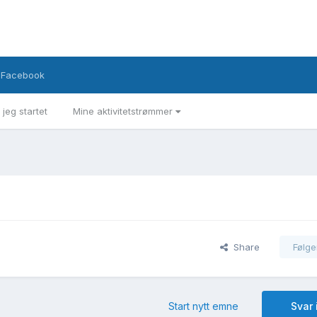
Facebook
 jeg startet
Mine aktivitetstrømmer
Share
Følge
Start nytt emne
Svar 