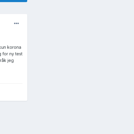
 kun korona
g for ny test
råk jeg