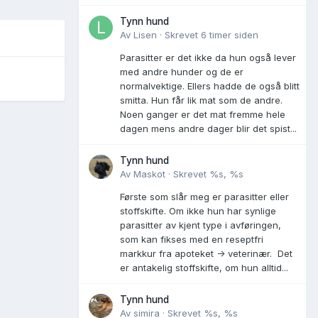
Tynn hund
Av
Lisen
·
Skrevet
6 timer siden
Parasitter er det ikke da hun også lever
med andre hunder og de er
normalvektige. Ellers hadde de også blitt
smitta. Hun får lik mat som de andre.
Noen ganger er det mat fremme hele
dagen mens andre dager blir det spist...
Tynn hund
Av
Maskot
·
Skrevet
%s, %s
Første som slår meg er parasitter eller
stoffskifte. Om ikke hun har synlige
parasitter av kjent type i avføringen,
som kan fikses med en reseptfri
markkur fra apoteket -> veterinær. Det
er antakelig stoffskifte, om hun alltid...
Tynn hund
Av
simira
·
Skrevet
%s, %s