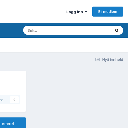
Bli medlem
Logg inn
Nytt innhold
re
0
i emnet