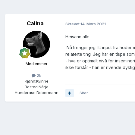
Calina
Skrevet
14. Mars 2021
Heisann alle.
Nå trenger jeg litt input fra ho
relaterte ting. Jeg har en tispe som 
- hva er optimalt nivå for insemine
Medlemmer
ikke forstår - han er rivende dykti
2k
Kjønn:
Kvinne
Bosted:
Nårje
Hunderase:
Dobermann
Siter