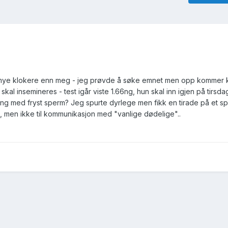
der mye klokere enn meg - jeg prøvde å søke emnet men opp kommer
skal insemineres - test igår viste 1.66ng, hun skal inn igjen på tirsda
ring med fryst sperm? Jeg spurte dyrlege men fikk en tirade på et sp
g, men ikke til kommunikasjon med "vanlige dødelige"..