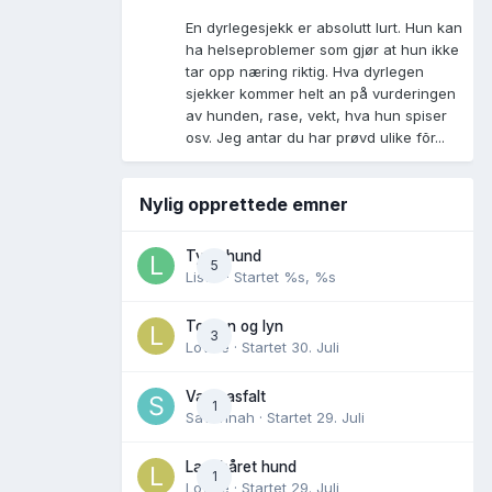
En dyrlegesjekk er absolutt lurt. Hun kan
ha helseproblemer som gjør at hun ikke
tar opp næring riktig. Hva dyrlegen
sjekker kommer helt an på vurderingen
av hunden, rase, vekt, hva hun spiser
osv. Jeg antar du har prøvd ulike fõr...
Nylig opprettede emner
Tynn hund
5
Lisen
· Startet
%s, %s
Torden og lyn
3
Lovise
· Startet
30. Juli
Varm asfalt
1
Savannah
· Startet
29. Juli
Langhåret hund
1
Lovise
· Startet
29. Juli