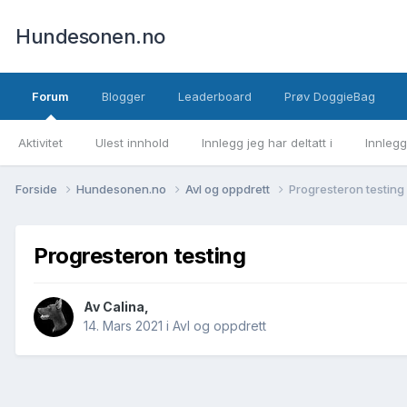
Hundesonen.no
Forum
Blogger
Leaderboard
Prøv DoggieBag
Aktivitet
Ulest innhold
Innlegg jeg har deltatt i
Innlegg
Forside
Hundesonen.no
Avl og oppdrett
Progresteron testing
Progresteron testing
Av
Calina
,
14. Mars 2021
i
Avl og oppdrett