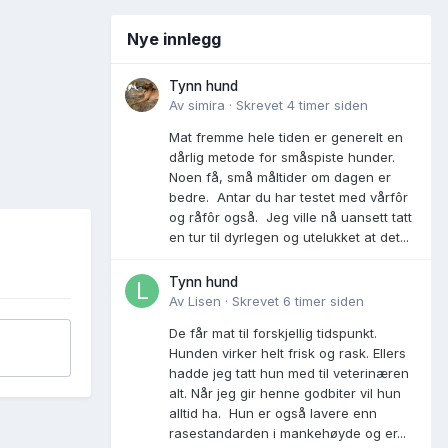
Nye innlegg
Tynn hund
Av
simira
·
Skrevet
4 timer siden
Mat fremme hele tiden er generelt en
dårlig metode for småspiste hunder.
Noen få, små måltider om dagen er
bedre. Antar du har testet med vårfôr
og råfôr også. Jeg ville nå uansett tatt
en tur til dyrlegen og utelukket at det...
Tynn hund
Av
Lisen
·
Skrevet
6 timer siden
De får mat til forskjellig tidspunkt.
Hunden virker helt frisk og rask. Ellers
hadde jeg tatt hun med til veterinæren
alt. Når jeg gir henne godbiter vil hun
alltid ha. Hun er også lavere enn
rasestandarden i mankehøyde og er...